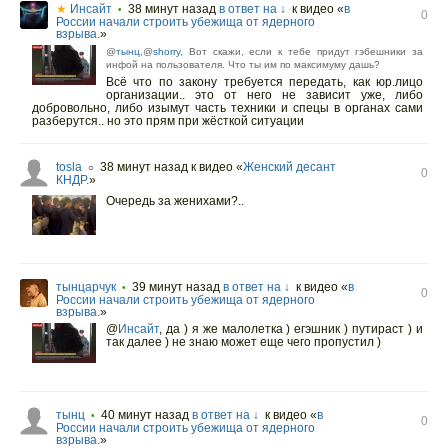
★
Инсайт
38 минут назад
в ответ на ↓
к видео «
в
•
0
России начали строить убежища от ядерного
взрыва.
»
@
тынц
,@
shorry
, Вот скажи, если к тебе придут гэбешники за
инфой на пользователя. Что ты им по максимуму дашь?
Всё что по закону требуется передать, как юр.лицо
организации.. это от него не зависит уже, либо
добровольно, либо изымут часть техники и спецы в органах сами
разберутся.. но это прям при жёсткой ситуации
tosla
38 минут назад
к видео «
Женский десант
○
0
КНДР.
»
Очередь за женихами?..
тынцарчук
39 минут назад
в ответ на ↓
к видео «
в
•
0
России начали строить убежища от ядерного
взрыва.
»
@
Инсайт
,
да ) я же малолетка ) егэшник ) путираст ) и
так далее ) не знаю может еще чего пропустил )
тынц
40 минут назад
в ответ на ↓
к видео «
в
•
0
России начали строить убежища от ядерного
взрыва.
»