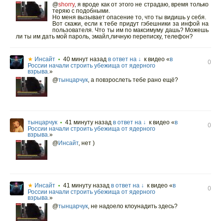
@
shorry
,
я вроде как от этого не страдаю, время только
теряю с подобными.
Но меня вызывает опасение то, что ты видишь у себя.
Вот скажи, если к тебе придут гэбешники за инфой на
пользователя. Что ты им по максимуму дашь? Можешь
ли ты им дать мой пароль, эмайл,личную переписку, телефон?
★
Инсайт
40 минут назад
в ответ на ↓
к видео «
в
•
0
России начали строить убежища от ядерного
взрыва.
»
@
тынцарчук
,
а повзрослеть тебе рано ещё?
тынцарчук
41 минуту назад
в ответ на ↓
к видео «
в
•
0
России начали строить убежища от ядерного
взрыва.
»
@
Инсайт
,
нет )
★
Инсайт
41 минуту назад
в ответ на ↓
к видео «
в
•
0
России начали строить убежища от ядерного
взрыва.
»
@
тынцарчук
,
не надоело клоунадить здесь?