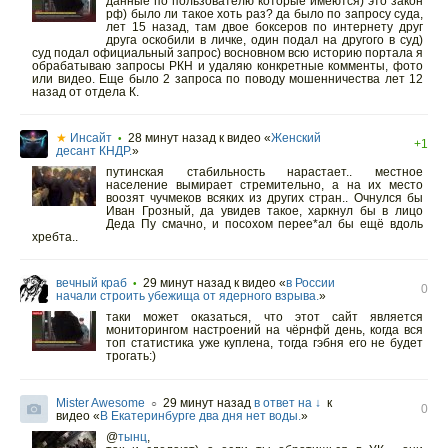
данные по пользователю которые имеются) это закон
рф) было ли такое хоть раз? да было по запросу суда,
лет 15 назад, там двое боксеров по интернету друг
друга оскобили в личке, один подал на другого в суд)
суд подал официальный запрос) восновном всю историю портала я
обрабатываю запросы РКН и удаляю конкретные комменты, фото
или видео. Еще было 2 запроса по поводу мошенничества лет 12
назад от отдела К.
★
Инсайт
28 минут назад
к видео «
Женский
•
+1
десант КНДР.
»
путинская стабильность нарастает.. местное
население вымирает стремительно, а на их место
воозят чучмеков всяких из других стран.. Очнулся бы
Иван Грозный, да увидев такое, харкнул бы в лицо
Деда Пу смачно, и посохом перее*ал бы ещё вдоль
хребта..
вечный краб
29 минут назад
к видео «
в России
•
0
начали строить убежища от ядерного взрыва.
»
таки может оказаться, что этот сайт является
мониторингом настроений на чёрнфй день, когда вся
топ статистика уже куплена, тогда гэбня его не будет
трогать:)
Mister Awesome
29 минут назад
в ответ на ↓
к
○
0
видео «
В Екатеринбурге два дня нет воды.
»
@
тынц
,