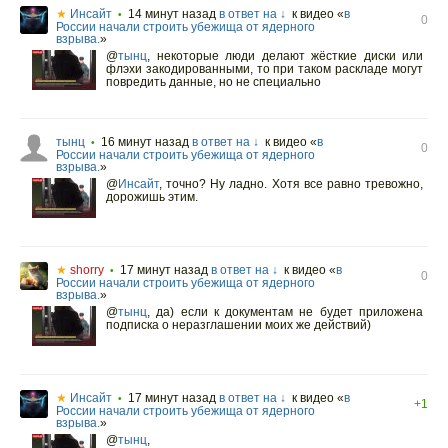
★
Инсайт
14 минут назад
в ответ на ↓
к видео «
в
•
0
России начали строить убежища от ядерного
взрыва.
»
@
тынц
,
некоторые люди делают жёсткие диски или
флэхи закодированными, то при таком раскладе могут
повредить данные, но не специально
тынц
16 минут назад
в ответ на ↓
к видео «
в
•
0
России начали строить убежища от ядерного
взрыва.
»
@
Инсайт
,
точно? Ну ладно. Хотя все равно тревожно,
дорожишь этим.
★
shorry
17 минут назад
в ответ на ↓
к видео «
в
•
0
России начали строить убежища от ядерного
взрыва.
»
@
тынц
,
да) если к документам не будет приложена
подписка о неразглашении моих же действий)
★
Инсайт
17 минут назад
в ответ на ↓
к видео «
в
•
+1
России начали строить убежища от ядерного
взрыва.
»
@
тынц
,