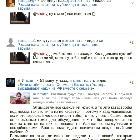
тынцарчук
50 минут назад
в ответ на ↓
к видео «
в
•
0
России начали строить убежища от ядерного
взрыва.
»
@
shorry
,
ну е мае ) все испортил )))
тынц
51 минуту назад
в ответ на ↓
к видео «
в
•
+1
России начали строить убежища от ядерного
взрыва.
»
@
shorry
,
домой ко мне не заходи. Холодильник пустой!
Мало ли чё, может у тебя ещё и отпечаток квартирного
ключа есть.
★
Инсайт
51 минуту назад
в ответ на ↓
к видео
•
+1
«
Лики стабильности | Фермера Джастаса Уолкера
выкидывают накуй из РФ вместе с семьёй
»
@
Tomatch
, Наемники будут очень быстро наглеть. С оружием
они, а не ты. Начнут хозяйничать, как уже было, насилуя
женщин и обирая население.
Этим детям всё смехуёчки кругом, а то ,что катастрофа
под носом, так это типа их не касается.. поэтому и задумываешься,
если это взрослый человек пишет тебе, то что у него в башке, если
он серьёзные темы для обсуждения, и хотя бы поверхностного
поиска ответов на них, превращает в балаган со смехуёчками и
оскорблениями.. Враг народа, идиот, психически нездоровый или
имбецил?
Большинство этих детишек не видели глаза людей, которые