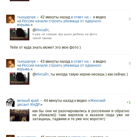
тынцарчук
42 минуты назад
в ответ на ↓
к видео
•
0
«
в России начали строить убежища от ядерного
взрыва.
»
@
Инсайт
,
я уже не говорю про рыло дебила на фото
твоей твинки
Тебе от куда знать может это мое фото )
тынцарчук
43 минуты назад
в ответ на ↓
к видео
•
0
«
в России начали строить убежища от ядерного
взрыва.
»
@
Инсайт
,
ты иногда такую херню несешь ) как сейчас )
вечный краб
44 минуты назад
к видео «
Женский
•
+1
десант КНДР.
»
как бы они не разочаровались в россеянии и обратно
не убежали)) таки киргизов и казахов сюда уже не
затащишь, таджики и те уже нос воротят)