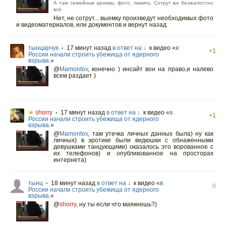
А там семейные архивы, фото, память. Сотрут же безжалостно
всë.
Нет, не сотрут... выемку произведут необходимых фото
и видеоматериалов, или документов и вернут назад
тынцарчук
17 минут назад
в ответ на ↓
к видео «
в
•
+1
России начали строить убежища от ядерного
взрыва.
»
@
Mamontov
,
конечно ) инсайт вон на право,и налево
всем раздает )
★
shorry
17 минут назад
в ответ на ↓
к видео «
в
•
+1
России начали строить убежища от ядерного
взрыва.
»
@
Mamontov
,
там утечка личных данных была) ну как
личных) в эротике были видюшки с обнаженными
девушками танцующими) оказалось это ворованное с
их телефонов) и опубликованное на просторах
интернета)
тынц
18 минут назад
в ответ на ↓
к видео «
в
•
0
России начали строить убежища от ядерного
взрыва.
»
@
shorry
,
ну ты если что маякнешь?)