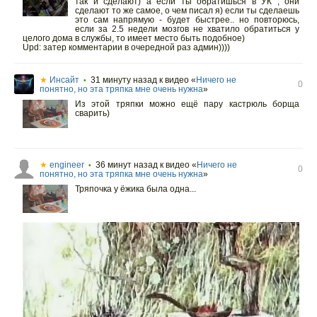
так и сделают) а если ты обратишься в УК , они
сделают то же самое, о чем писал я) если ты сделаешь
это сам напрямую - будет быстрее.. но повторюсь,
если за 2.5 недели мозгов не хватило обратиться у
целого дома в службы, то имеет место быть подобное)
Upd: затер комментарии в очередной раз админ))))
★
Инсайт
31 минуту назад
к видео «
Ничего не
•
0
понятно, но эта тряпка мне очень нужна
»
Из этой тряпки можно ещё пару кастрюль борща
сварить)
★
engineer
36 минут назад
к видео «
Ничего не
•
0
понятно, но эта тряпка мне очень нужна
»
Тряпочка у ёжика была одна...