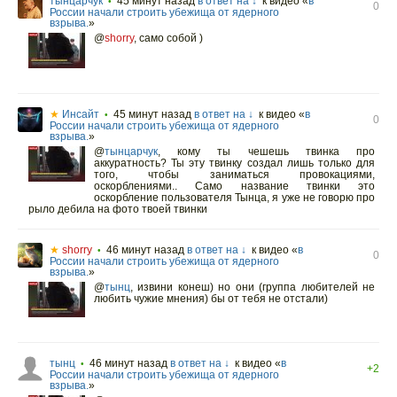
тынцарчук
45 минут назад
в ответ на ↓
к видео «
в
•
0
России начали строить убежища от ядерного
взрыва.
»
@
shorry
,
само собой )
★
Инсайт
45 минут назад
в ответ на ↓
к видео «
в
•
0
России начали строить убежища от ядерного
взрыва.
»
@
тынцарчук
,
кому ты чешешь твинка про
аккуратность? Ты эту твинку создал лишь только для
того, чтобы заниматься провокациями,
оскорблениями.. Само название твинки это
оскорбление пользователя Тынца, я уже не говорю про
рыло дебила на фото твоей твинки
★
shorry
46 минут назад
в ответ на ↓
к видео «
в
•
0
России начали строить убежища от ядерного
взрыва.
»
@
тынц
,
извини конеш) но они (группа любителей не
любить чужие мнения) бы от тебя не отстали)
тынц
46 минут назад
в ответ на ↓
к видео «
в
•
+2
России начали строить убежища от ядерного
взрыва.
»