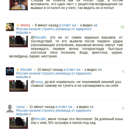
Сперва не поняла как он попал туда, а потом
вспомнила, что один лист с рецептом возвращения он
вырвал и остался он у него, так видать он и попал
★
shorry
9 минут назад
в ответ на ↓
к видео «
в
•
+1
России начали строить убежища от ядерного
взрыва.
»
@
Инсайт
,
это не от самих ядерных взрывов, от
последствий, те кто выжили после первого удара
(проникающие излучение, взрывная волна) смогут там
переждать первую волну полураспада быстрых
изотопов типа полония, йода, криптона, церия,
молибдена, бария, нептуния.
★
Инсайт
10 минут назад
в ответ на ↓
к видео «
в
•
0
России начали строить убежища от ядерного
взрыва.
»
@
тынц
,
да всё нормально, не переживай лишний раз..
главное самому не тупить и не наговаривать на себя
тынц
11 минут назад
в ответ на ↓
к видео «
в
•
0
России начали строить убежища от ядерного
взрыва.
»
@
Инсайт
,
меня только это беспокоит. За длинный язык
хер с ним, 50т штрафа и пинок под зад.