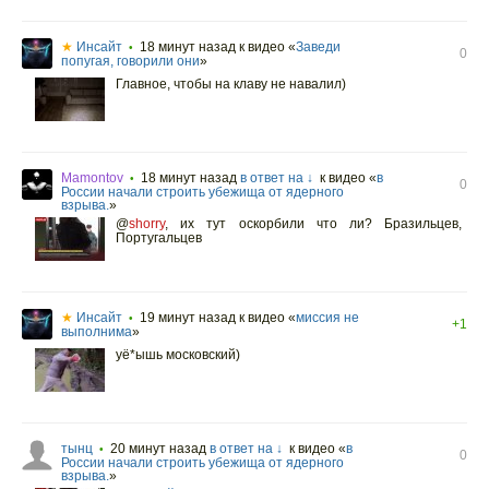
★
Инсайт
18 минут назад
к видео «
Заведи
•
0
попугая, говорили они
»
Главное, чтобы на клаву не навалил)
Mamontov
18 минут назад
в ответ на ↓
к видео «
в
•
0
России начали строить убежища от ядерного
взрыва.
»
@
shorry
,
их тут оскорбили что ли? Бразильцев,
Португальцев
★
Инсайт
19 минут назад
к видео «
миссия не
•
+1
выполнима
»
уё*ышь московский)
тынц
20 минут назад
в ответ на ↓
к видео «
в
•
0
России начали строить убежища от ядерного
взрыва.
»