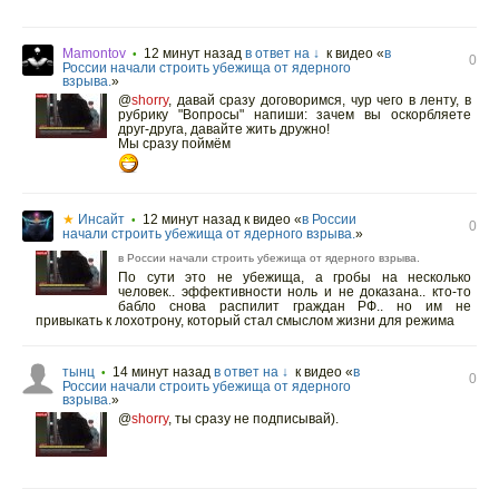
Mamontov
12 минут назад
в ответ на ↓
к видео «
в
•
0
России начали строить убежища от ядерного
взрыва.
»
@
shorry
,
давай сразу договоримся, чур чего в ленту, в
рубрику "Вопросы" напиши: зачем вы оскорбляете
друг-друга, давайте жить дружно!
Мы сразу поймём
★
Инсайт
12 минут назад
к видео «
в России
•
0
начали строить убежища от ядерного взрыва.
»
в России начали строить убежища от ядерного взрыва.
По сути это не убежища, а гробы на несколько
человек.. эффективности ноль и не доказана.. кто-то
бабло снова распилит граждан РФ.. но им не
привыкать к лохотрону, который стал смыслом жизни для режима
тынц
14 минут назад
в ответ на ↓
к видео «
в
•
0
России начали строить убежища от ядерного
взрыва.
»
@
shorry
,
ты сразу не подписывай).