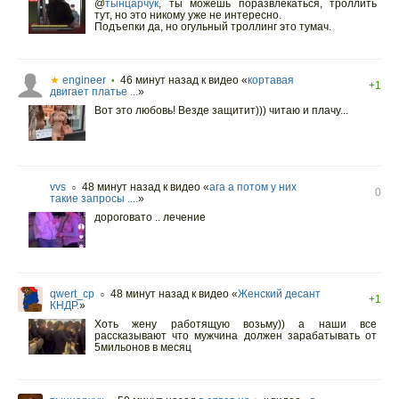
@
тынцарчук
,
ты можешь поразвлекаться, троллить
тут, но это никому уже не интересно.
Подъепки да, но огульный троллинг это тумач.
★
engineer
46 минут назад
к видео «
кортавая
•
+1
двигает платье ...
»
Вот это любовь! Везде защитит))) читаю и плачу...
vvs
48 минут назад
к видео «
ага а потом у них
○
0
такие запросы ....
»
дороговато .. лечение
qwert_cp
48 минут назад
к видео «
Женский десант
○
+1
КНДР.
»
Хоть жену работящую возьму)) а наши все
рассказывают что мужчина должен зарабатывать от
5мильонов в месяц