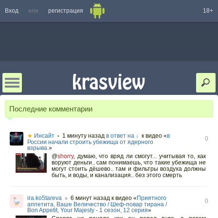
Вход
или
регистрация
18+
Последние комментарии
★
Инсайт
1 минуту назад
в ответ на ↓
к видео «
в
•
0
России начали строить убежища от ядерного
взрыва.
»
@
shorry
,
думаю, что вряд ли смогут... учитывая то, как
воруют деньги.. сам понимаешь, что такие убежища не
могут стоить дёшево.. там и фильтры воздуха должны
быть, и воды, и канализация.. без этого смерть
ira.ko5tareva
6 минут назад
к видео «
Приятного
○
0
аппетита, Ваше Величество / Шеф-повар тирана /
Bon Appetit, Your Majesty - 1 сезон, 12 серия
»