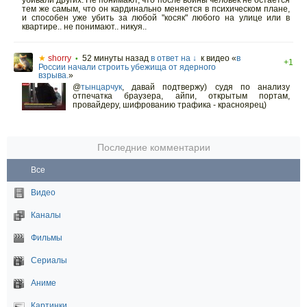
убивали других. Не понимают, что после войны человек не остаётся
тем же самым, что он кардинально меняется в психическом плане,
и способен уже убить за любой "косяк" любого на улице или в
квартире.. не понимают.. никуя..
★
shorry
52 минуты назад
в ответ на ↓
к видео «
в
•
+1
России начали строить убежища от ядерного
взрыва.
»
@
тынцарчук
,
давай подтвержу) судя по анализу
отпечатка браузера, айпи, открытым портам,
провайдеру, шифрованию трафика - красноярец)
Последние комментарии
Все
Видео
Каналы
Фильмы
Сериалы
Аниме
Картинки