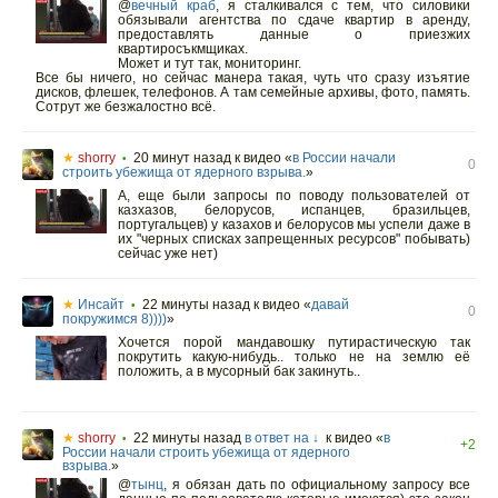
@
вечный краб
,
я сталкивался с тем, что силовики
обязывали агентства по сдаче квартир в аренду,
предоставлять данные о приезжих
квартиросъкмщиках.
Может и тут так, мониторинг.
Все бы ничего, но сейчас манера такая, чуть что сразу изъятие
дисков, флешек, телефонов. А там семейные архивы, фото, память.
Сотрут же безжалостно всë.
★
shorry
20 минут назад
к видео «
в России начали
•
0
строить убежища от ядерного взрыва.
»
А, еще были запросы по поводу пользователей от
казхазов, белорусов, испанцев, бразильцев,
португальцев) у казахов и белорусов мы успели даже в
их "черных списках запрещенных ресурсов" побывать)
сейчас уже нет)
★
Инсайт
22 минуты назад
к видео «
давай
•
0
покружимся 8))))
»
Хочется порой мандавошку путирастическую так
покрутить какую-нибудь.. только не на землю её
положить, а в мусорный бак закинуть..
★
shorry
22 минуты назад
в ответ на ↓
к видео «
в
•
+2
России начали строить убежища от ядерного
взрыва.
»
@
тынц
,
я обязан дать по официальному запросу все