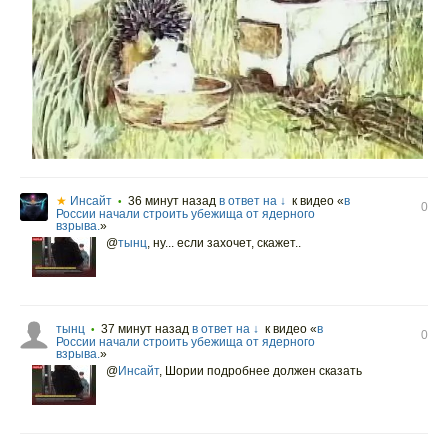
★
Инсайт
36 минут назад
в ответ на ↓
к видео «
в
•
0
России начали строить убежища от ядерного
взрыва.
»
@
тынц
,
ну... если захочет, скажет..
тынц
37 минут назад
в ответ на ↓
к видео «
в
•
0
России начали строить убежища от ядерного
взрыва.
»
@
Инсайт
,
Шории подробнее должен сказать