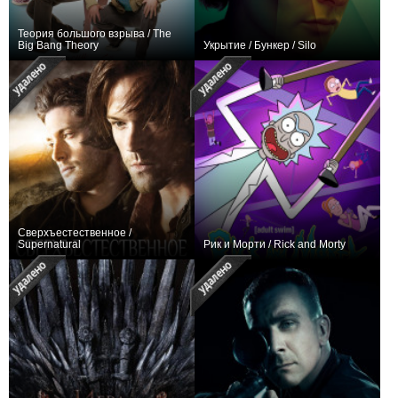
Теория большого взрыва / The
Big Bang Theory
Укрытие / Бункер / Silo
602
280
26779
472
26
14142
Сверхъестественное /
Supernatural
Рик и Морти / Rick and Morty
439
341
32920
320
104
39212