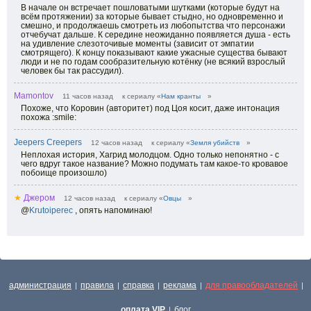
В начале он встречает пошловатыми шутками (которые будут на
всём протяжении) за которые бывает стыдно, но одновременно и
смешно, и продолжаешь смотреть из любопытства что персонажи
отчебучат дальше. К середине неожиданно появляется душа - есть
на удивление слезоточивые моменты (зависит от эмпатии
смотрящего). К концу показывают какие ужасные существа бывают
люди и не по годам сообразительную котёнку (не всякий взрослый
человек бы так рассудил).
Mamontov
11 часов назад
к сериалу «
Нам кранты
»
Похоже, что Коровин (авторитет) под Цоя косит, даже интонация
похожа :smile:
Jeepers Creepers
12 часов назад
к сериалу «
Земля убийств
»
Неплохая история, Хагрид молодцом. Одно только непонятно - с
чего вдруг такое название? Можно подумать там какое-то кровавое
побоище произошло)
★
Джером
12 часов назад
к сериалу «
Овцы
»
@
Krutoiperec
, опять напоминаю!
администрация
правила
справка
реклама
для правообладателей
|
|
|
|
|
оплата VIP
блог
|