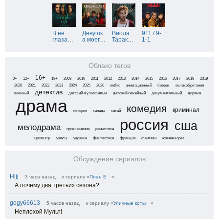
В её
Девушк
Виола
911 / 9-
глаза
…
а моег
…
Тарак
…
1-1
Облако тегов
16+
0+
12+
18+
2009
2010
2011
2012
2013
2014
2015
2016
2017
2018
2019
2020
2021
2022
2023
2024
2025
2026
netflix
анимационный
боевик
великобритания
детектив
военный
детский мультфильм
детский/семейный
документальный
дорама
драма
комедия
криминал
история
канада
китай
россия
сша
мелодрама
приключения
романтика
триллер
ужасы
украина
фантастика
франция
фэнтези
южная корея
Обсуждение сериалов
Hijj
3 часа назад
к сериалу «
План Б
»
А почему два третьих сезона?
gogy66613
5 часов назад
к сериалу «
Уличные коты
»
Неплохой Мульт!