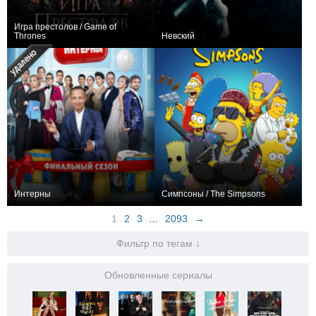
Игра престолов / Game of
Thrones
Невский
275
116
52953
275
202
7426
Интерны
Симпсоны / The Simpsons
251
278
13145
237
805
27715
1
2
3
...
2093
→
Фильтр по тегам ↓
Обновленные сериалы