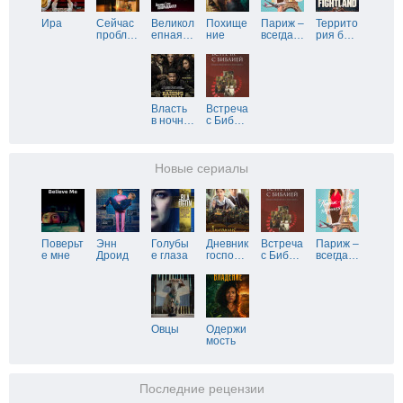
Ира
Сейчас
Великол
Похище
Париж –
Террито
пробл
…
епная
…
ние
всегда
…
рия б
…
Власть
Встреча
в ночн
…
с Биб
…
Новые сериалы
Поверьт
Энн
Голубы
Дневник
Встреча
Париж –
е мне
Дроид
е глаза
госпо
…
с Биб
…
всегда
…
Овцы
Одержи
мость
Последние рецензии