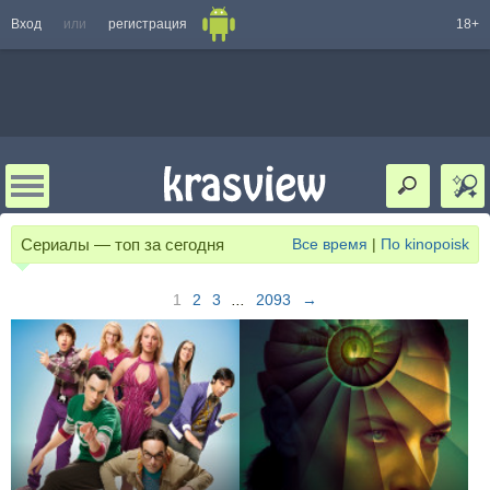
Вход
или
регистрация
18+
Сериалы — топ за сегодня
Все время
|
По kinopoisk
1
2
3
...
2093
→