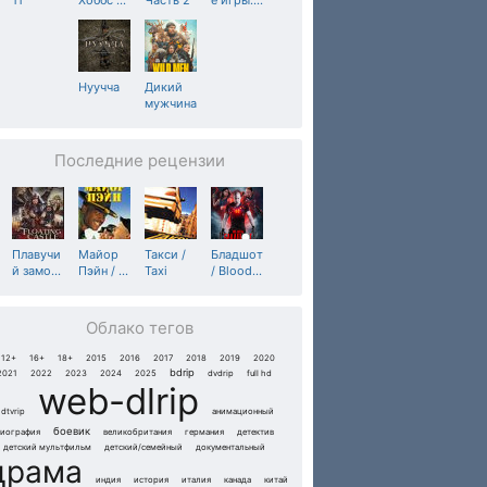
11
Хоббс
…
Часть 2
е игры:
…
Нуучча
Дикий
мужчина
Последние рецензии
Плавучи
Майор
Такси /
Бладшот
й замо
…
Пэйн /
…
Taxi
/ Blood
…
Облако тегов
12+
16+
18+
2015
2016
2017
2018
2019
2020
bdrip
2021
2022
2023
2024
2025
dvdrip
full hd
web-dlrip
dtvrip
анимационный
боевик
иография
великобритания
германия
детектив
детский мультфильм
детский/семейный
документальный
драма
индия
история
италия
канада
китай