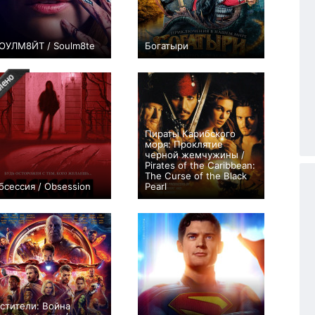
ОУЛМ8ЙТ / Soulm8te
Богатыри
54
40
Пираты Карибского
моря: Проклятие
черной жемчужины /
Pirates of the Caribbean:
The Curse of the Black
бсессия / Obsession
Pearl
16
13
стители: Война