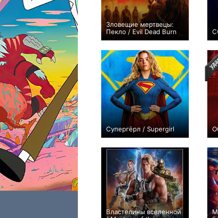
Зловещие мертвецы:
Пекло / Evil Dead Burn
С
80
Супергёрл / Supergirl
О
38
Властелины вселенной
М