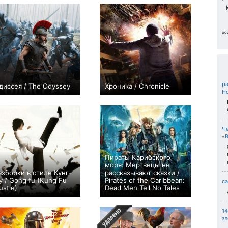
ро
p
диссея / The Odyssey
Хроника / Chronicle
Н
9
8
Ч
«
Пираты Карибского
моря: Мертвецы не
азборки в стиле Кунг-
рассказывают сказки /
у / Gong fu (Kung Fu
Pirates of the Caribbean:
ca
ustle)
Dead Men Tell No Tales
7
7
1
з