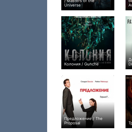
/ Masters of the
б
Universe
A
13
Д
Колония / Gunche
D
11
Предложение / The
Proposal
Т
9