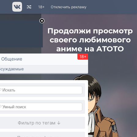
18+
Отключить рекламу
18+
Общение
бсуждаемые
Фильтр по тегам ↓