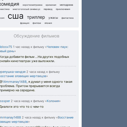
комедия
мелодрама
короткометражка
криминал
мистика
многоголосый синема ус
перевод
приключения
сша
триллер
ужасы
ссия
фантастика
франция
фэнтези
япония
Обсуждение фильмов
ablosv75
1 час назад
к фильму «
Человек-паук:
овый день
»
Когда добавите фильм ...На других подобных
онлайн кинотеатрах уже выложили.
ерепушка-ниндзя
2 часа назад
к фильму
Восстание зловещих мертвецов
»
@
14mrmanay1488
,
я думал у меня одного такая
проблема. Притом прерывается всегда
примерно на середине.
sssper
2 часа назад
к фильму «
Колония
»
Диалоги это что то с чем-то
4mrmanay1488
2 часа назад
к фильму «
Восстание
ловещих мертвецов
»