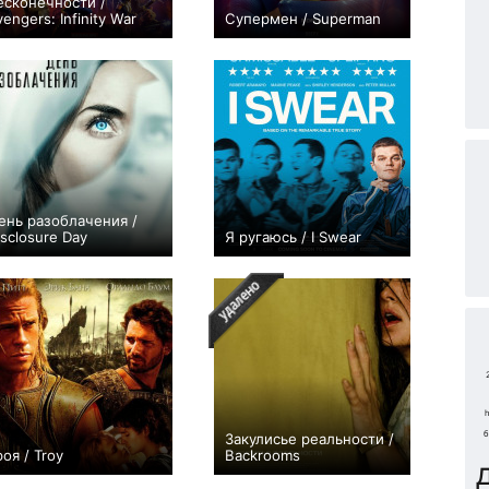
есконечности /
vengers: Infinity War
Супермен / Superman
12
12
ень разоблачения /
isclosure Day
Я ругаюсь / I Swear
11
10
h
б
Закулисье реальности /
роя / Troy
Backrooms
9
9