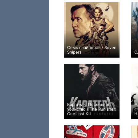
Семь снайперов / Seven
Snipers
О
9
Каратель: Последнее
Р
убийство / The Punisher:
Ф
One Last Kill
H
8