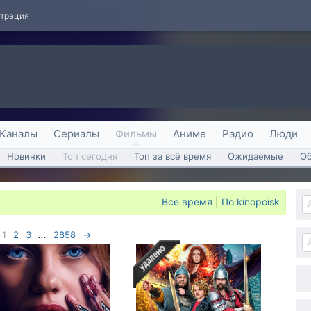
страция
Каналы
Сериалы
Фильмы
Аниме
Радио
Люди
Новинки
Топ сегодня
Топ за всё время
Ожидаемые
О
Все время
|
По kinopoisk
1
2
3
...
2858
→