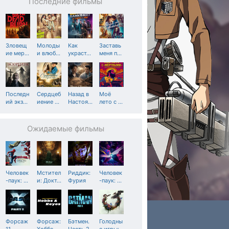
Последние фильмы
Зловещ
Молоды
Как
Заставь
ие мер
…
и влюб
…
украст
…
меня п
…
Последн
Сердцеб
Назад в
Моё
ий экз
…
иение
…
Настоя
…
лето с
…
Ожидаемые фильмы
Человек
Мстител
Риддик:
Человек
-паук:
…
и: Докт
…
Фурия
-паук:
…
Форсаж
Форсаж:
Бэтмен.
Голодны