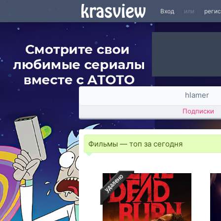
Вход
или
реги
hlamer
Подписки
Фильмы — топ за сегодня