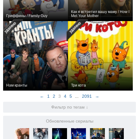
Как я встретил вашу маму / How I
Гриффины / Family Guy
Met Your Mother
136
458
15904
134
209
10977
Нам кранты
Три кота
133
8
368
129
333
6740
←
1
2
3
4
5
...
2091
→
Фильтр по тегам ↓
Обновленные сериалы