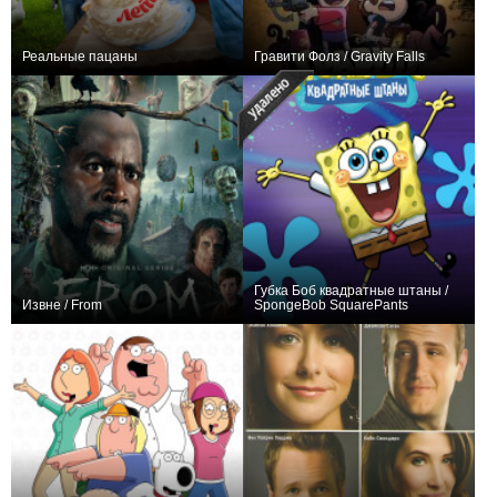
Реальные пацаны
Гравити Фолз / Gravity Falls
161
273
15633
158
58
14814
Губка Боб квадратные штаны /
Извне / From
SpongeBob SquarePants
151
40
16826
145
460
11934