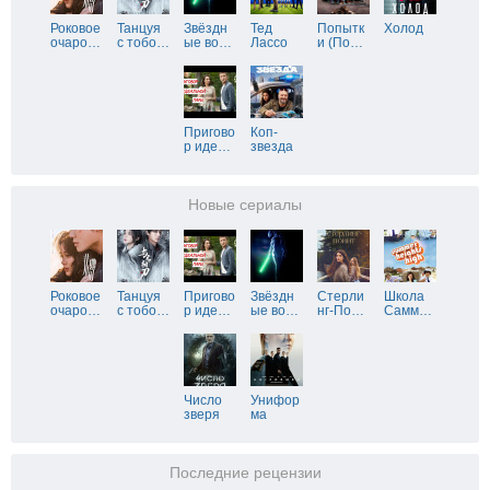
Роковое
Танцуя
Звёздн
Тед
Попытк
Холод
очаро
…
с тобо
…
ые во
…
Лассо
и (По
…
Пригово
Коп-
р иде
…
звезда
Новые сериалы
Роковое
Танцуя
Пригово
Звёздн
Стерли
Школа
очаро
…
с тобо
…
р иде
…
ые во
…
нг-По
…
Самм
…
Число
Унифор
зверя
ма
Последние рецензии