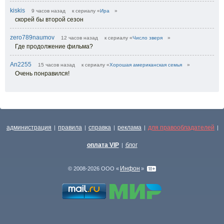
kiskis
9 часов назад
к сериалу «
Ира
»
скорей бы второй сезон
zero789naumov
12 часов назад
к сериалу «
Число зверя
»
Где продолжение фильма?
An2255
15 часов назад
к сериалу «
Хорошая американская семья
»
Очень понравился!
администрация
правила
справка
реклама
для правообладателей
|
|
|
|
|
оплата VIP
блог
|
Инфон
© 2008-2026 ООО «
»