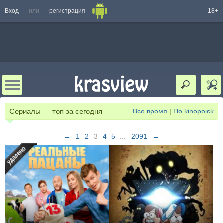
Вход
или
регистрация
18+
Сериалы — топ за сегодня
Все время
|
По kinopoisk
←
1
2
3
4
5
...
2091
→