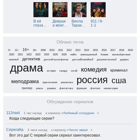
В её
Девушк
Виола
911 / 9-
глаза
…
а моег
…
Тарак
…
1-1
Облако тегов
16+
0+
12+
18+
2009
2010
2011
2012
2013
2014
2015
2016
2017
2018
2019
2020
2021
2022
2023
2024
2025
2026
netflix
анимационный
боевик
великобритания
детектив
военный
детский мультфильм
детский/семейный
документальный
дорама
драма
комедия
криминал
история
канада
китай
россия
сша
мелодрама
приключения
романтика
триллер
ужасы
украина
фантастика
франция
фэнтези
южная корея
Обсуждение сериалов
112nast
1 час назад
к сериалу «
Любимый сотрудник
»
Когда следующие серии?
СерегаКа
2 часа назад
к сериалу «
Число зверя
»
Вот это да! С первой серии сериал заинтересовал.