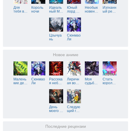
Для
Король
Идеаль
Юный
Необык
Изгнанн
тебя в
…
ночи
ный М
…
лорд
…
новен
…
ый ре
…
Цзычуа
Сюнмао
нь
Ли
Новое аниме
Малень
Сюнмао
Рассека
Лиричн
Моя
Стать
кие де
…
Ли
я неб
…
ая во
…
судьб
…
корол
…
День
Следую
моего
…
щий г
…
Последние рецензии