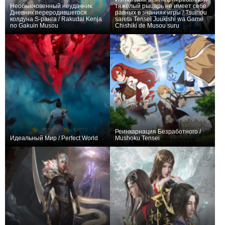
Необыкновенный неудачник:
тяжёлый рыцарь не имеет себе
Дневник переродившегося
равных в знаниях игры / Tsuihou
колдуна S-ранга / Rakudai Kenja
sareta Tensei Juukishi wa Game
no Gakuin Musou
Chishiki de Musou suru
461
7
2455
389
6
1935
Реинкарнация Безработного /
Идеальный Мир / Perfect World
Mushoku Tensei
304
283
4736
288
55
14043