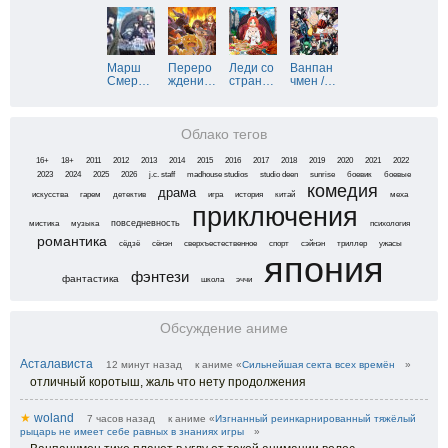
Марш
Переро
Леди со
Ванпан
Смер
…
ждени
…
стран
…
чмен /
…
Облако тегов
16+
18+
2011
2012
2013
2014
2015
2016
2017
2018
2019
2020
2021
2022
2023
2024
2025
2026
j.c. staff
madhouse studios
studio deen
sunrise
боевик
боевые
комедия
драма
искусства
гарем
детектив
игра
история
китай
меха
приключения
повседневность
мистика
музыка
психология
романтика
сёдзё
сёнэн
сверхъестественное
спорт
сэйнэн
триллер
ужасы
япония
фэнтези
фантастика
школа
эччи
Обсуждение аниме
Асталависта
12 минут назад
к аниме «
Сильнейшая секта всех времён
»
отличный коротыш, жаль что нету продолжения
★
woland
7 часов назад
к аниме «
Изгнанный реинкарнированный тяжёлый
рыцарь не имеет себе равных в знаниях игры
»