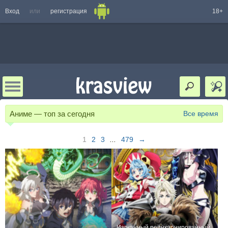
Вход
или
регистрация
18+
Аниме — топ за сегодня
Все время
1
2
3
...
479
→
Изгнанный реинкарнированный