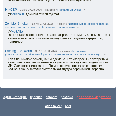
Ванпанчмен тихо плачет в углу от такой анимации волос.
HIKCEP
18:02 07.08.2026
к аниме «
Необъятный Океан
»
@
couscous
,
дримк каст или русфег
Zombie_Smoker
13:45 07.08.2026
к аниме «
Изгнанный реинкарнированный
тяжёлый рыцарь не имеет себе равных в знаниях игры
»
@
Mett Allen
,
как раз таки авторы точно знают как работают ммо, ибо описанное в
аниме точь в точь описание метадрочева в текущем варкрафте,
например.
Owning_the_world
06:10 07.08.2026
к аниме «
Изгнанный
реинкарнированный тяжёлый рыцарь не имеет себе равных в знаниях игры
»
Как я понимаю с помощью ИИ сделано. Есть вопросы к повторению
нечего незначащих моментов и к длиной раскадровки, видимо из за
ИИ. Сам сюжет мне зашёл. По мне не хуже прокачки в одиночку.
Только я мангу читал и смотреть затянутую версию неинтересно.
администрация
правила
справка
реклама
для правообладателей
|
|
|
|
|
оплата VIP
блог
|