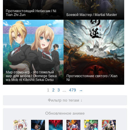
Противостоящий Небесам / Ni
Tian Zhi Zun
Боевой Мастер / Martial Master
251
536
3574
226
678
4909
Мир отомэ-игр - это тяжелый
мир для мобов / Otomege Sekai
Противостояние святого / Xian
wa Mob ni Kibishii Sekai Desu
Ni
213
18
3731
209
155
2888
1
2
3
...
479
→
Фильтр по тегам ↓
Обновленное аниме