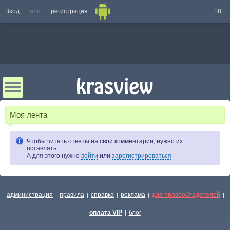
Вход
или
регистрация
18+
Моя лента
Чтобы читать ответы на свои комментарии, нужно их
оставлять.
А для этого нужно
войти
или
зарегистрироваться
администрация
правила
справка
реклама
для правообладателей
|
|
|
|
|
оплата VIP
блог
|