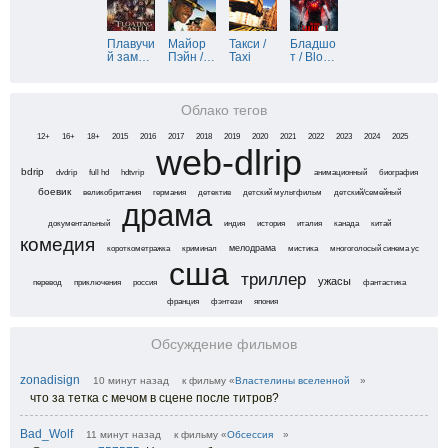
Плавучи
Майор
Такси /
Бладшо
й зам
…
Пэйн /
…
Taxi
т / Blo
…
Облако тегов
12+
16+
18+
2015
2016
2017
2018
2019
2020
2021
2022
2023
2024
2025
web-dlrip
bdrip
dvdrip
full hd
hdtvrip
анимационный
биография
боевик
великобритания
германия
детектив
детский мультфильм
детский/семейный
драма
документальный
индия
история
италия
канада
китай
комедия
короткометражка
криминал
мелодрама
мистика
многоголосый синема ус
сша
триллер
ужасы
перевод
приключения
россия
фантастика
франция
фэнтези
япония
Обсуждение фильмов
zonadisign
10 минут назад
к фильму «
Властелины вселенной
»
что за тетка с мечом в сцене после титров?
Bad_Wolf
11 минут назад
к фильму «
Обсессия
»