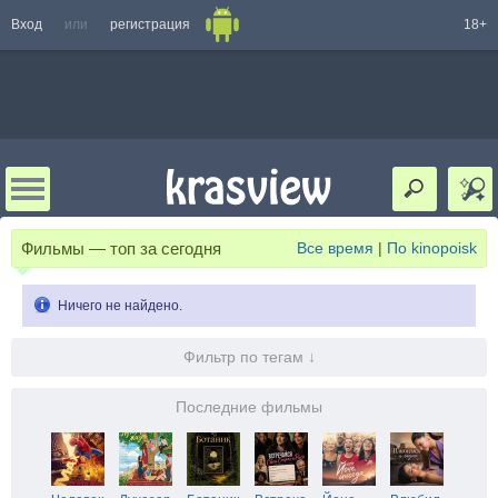
Вход
или
регистрация
18+
Фильмы — топ за сегодня
Все время
|
По kinopoisk
Ничего не найдено.
Фильтр по тегам ↓
Последние фильмы