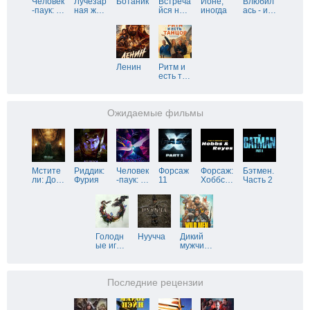
Человек
Лучезар
Ботаник
Встреча
Йоне,
Влюбил
-паук:
…
ная ж
…
йся н
…
иногда
ась - и
…
Ленин
Ритм и
есть т
…
Ожидаемые фильмы
Мстите
Риддик:
Человек
Форсаж
Форсаж:
Бэтмен.
ли: До
…
Фурия
-паук:
…
11
Хоббс
…
Часть 2
Голодн
Нуучча
Дикий
ые иг
…
мужчи
…
Последние рецензии