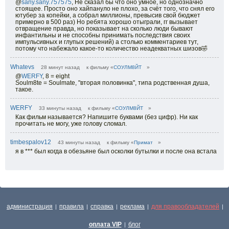
@
sany.sany.757575
, Не сказал бы что оно умное, но однозначно
стоящее. Просто оно хайпануло не плохо, за счёт того, что снял его
ютубер за копейки, а собрал миллионы, превысив свой бюджет
примерно в 500 раз) Но ребята хорошо отыграли, гг вызывает
отвращение правда, но показывает на сколько люди бывают
инфантильны и не способны принимать последствия своих
импульсивных и глупых решений) а столько комментариев тут,
потому что набежало какое-то количество неадекватных шизов🤣
Whatevs
28 минут назад
к фильму «
СОУЛМ8ЙТ
»
@
WERFY
,
8 = eight
Soulm8te = Soulmate, "вторая половинка", типа родственная душа,
такое.
WERFY
33 минуты назад
к фильму «
СОУЛМ8ЙТ
»
Как фильм называется? Напишите буквами (без цифр). Ни как
прочитать не могу, уже голову сломал.
timbespalov12
43 минуты назад
к фильму «
Примат
»
я в *** был когда в обезьяне был осколки бутылки и после она встала
администрация
правила
справка
реклама
для правообладателей
|
|
|
|
|
оплата VIP
блог
|