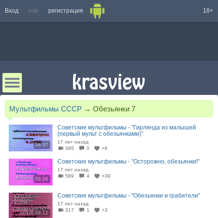
Вход
или
регистрация
18+
Мультфильмы СССР
→
Обезьянки 7
Советские мультфильмы - "Гирлянда из малышей
(первый мульт с обезьянками)"
17 лет назад
08:37
395
0
+6
Советские мультфильмы - "Осторожно, обезьянки!"
17 лет назад
589
4
+39
09:26
Советские мультфильмы - "Обезьянки и грабители"
17 лет назад
317
1
+3
08:12