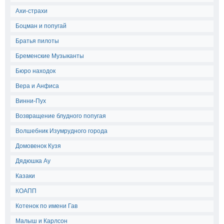
Ахи-страхи
Боцман и попугай
Братья пилоты
Бременские Музыканты
Бюро находок
Вера и Анфиса
Винни-Пух
Возвращение блудного попугая
Волшебник Изумрудного города
Домовенок Кузя
Дядюшка Ау
Казаки
КОАПП
Котенок по имени Гав
Малыш и Карлсон