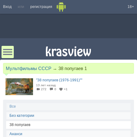
Вход
или
регистрация
18+
Мультфильмы СССР
→
38 попугаев 1
"38 попугаев (1976-1991)""
13 лет назад
272
0
+1
01:26:36
Все
Без категории
38 попугаев
Ананси