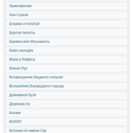
Арменфильм
Ахи-страхи
Боцман и попугай
Братья пилоты
Бременские Музыканты
Бюро находок
Вера и Анфиса
Винни-Пух
Возвращение блудного попугая
Волшебник Изумрудного города
Домовенок Кузя
Дядюшка Ау
Казаки
КОАПП
Котенок по имени Гав