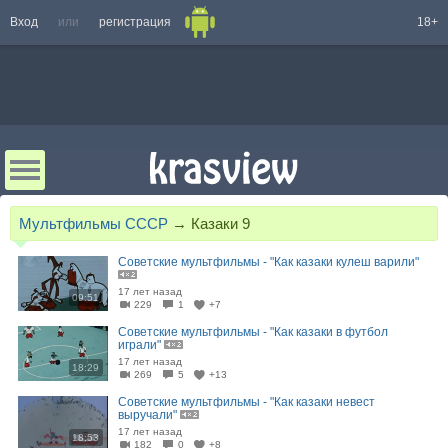
Вход
или
регистрация
18+
Мультфильмы СССР
→
Казаки 9
Советские мультфильмы - "Как казаки кулеш варили"
17 лет назад
09:51
229
1
+7
Советские мультфильмы - "Как казаки в футбол
играли"
17 лет назад
18:29
269
5
+13
Советские мультфильмы - "Как казаки невест
выручали"
17 лет назад
18:53
182
0
+8