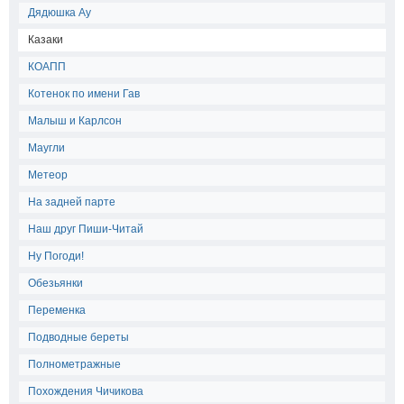
Дядюшка Ау
Казаки
КОАПП
Котенок по имени Гав
Малыш и Карлсон
Маугли
Метеор
На задней парте
Наш друг Пиши-Читай
Ну Погоди!
Обезьянки
Переменка
Подводные береты
Полнометражные
Похождения Чичикова