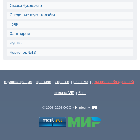
Сказки Чуковского
Следствие ведут колобки
Трям!
Фантадром
Фунтик
Чертенок №13
администрация
правила
справка
реклама
для правообладателей
|
|
|
|
|
оплата VIP
блог
|
Инфон
© 2008-2026 ООО «
»