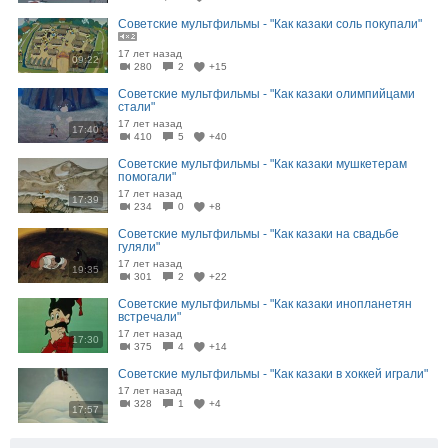
Советские мультфильмы - "Как казаки соль покупали"
17 лет назад
09:22
280
2
+15
Советские мультфильмы - "Как казаки олимпийцами
стали"
17 лет назад
17:40
410
5
+40
Советские мультфильмы - "Как казаки мушкетерам
помогали"
17 лет назад
17:39
234
0
+8
Советские мультфильмы - "Как казаки на свадьбе
гуляли"
17 лет назад
19:35
301
2
+22
Советские мультфильмы - "Как казаки инопланетян
встречали"
17 лет назад
17:30
375
4
+14
Советские мультфильмы - "Как казаки в хоккей играли"
17 лет назад
328
1
+4
17:57