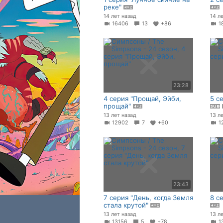
реке"
14 лет назад
14 л
16406
13
+86
1
23:28
4 серия "Прощай, Эйби,
5 с
прощай"
13 лет назад
13 л
12902
7
+60
1
23:43
7 серия "День, когда Земля
8 с
стала крутой"
13 лет назад
13 л
13156
5
+78
1