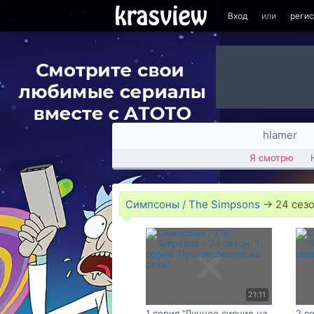
Вход
или
реги
hlamer
Я смотрю
Симпсоны / The Simpsons
→
24 сезо
21:11
1 серия "Лунное сияние на
2 с