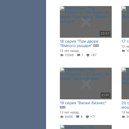
23:57
16 серия "При дворе
17 
Тёмного рыцаря"
13 л
13 лет назад
1
11066
7
+87
21:41
19 серия "Виски-бизнес"
20 
мош
13 лет назад
13 л
9408
8
+71
9