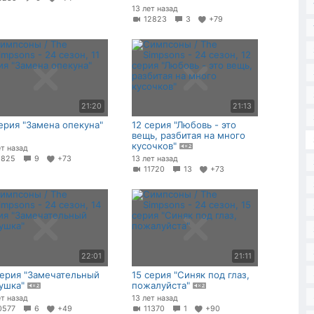
13 лет назад
12823
3
+79
21:20
21:13
серия "Замена опекуна"
12 серия "Любовь - это
вещь, разбитая на много
кусочков"
ет назад
1825
9
+73
13 лет назад
11720
13
+73
22:01
21:11
серия "Замечательный
15 серия "Синяк под глаз,
ушка"
пожалуйста"
ет назад
13 лет назад
0577
6
+49
11370
1
+90