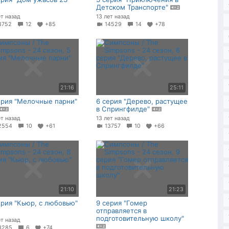
Детском Транспорте"
ет назад
13 лет назад
8752
12
+85
14529
14
+78
21:16
25:11
ерия "Мелочные парни"
6 серия "Дерево, растущее
в Спрингфилде"
ет назад
13 лет назад
2554
10
+61
13757
10
+66
21:10
21:23
ерия "Кьюр, с любовью"
9 серия "Гомер
отправляется в
подготовительную школу"
ет назад
3285
6
+74