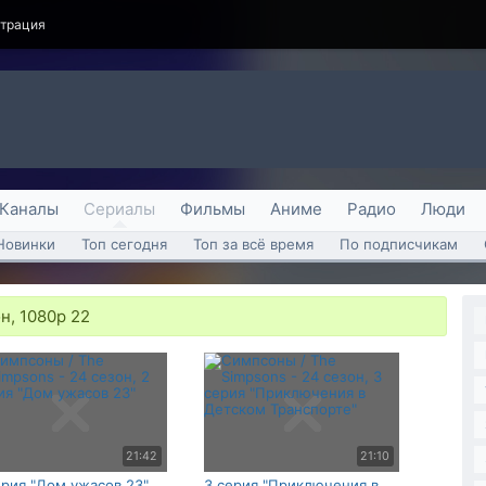
страция
Каналы
Сериалы
Фильмы
Аниме
Радио
Люди
Новинки
Топ сегодня
Топ за всё время
По подписчикам
н, 1080p 22
21:42
21:10
ерия "Дом ужасов 23"
3 серия "Приключения в