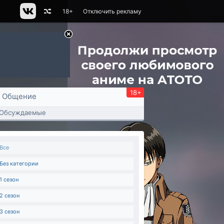
18+
Отключить рекламу
18+
Общение
Обсуждаемые
Все
Без категории
1 сезон
2 сезон
3 сезон