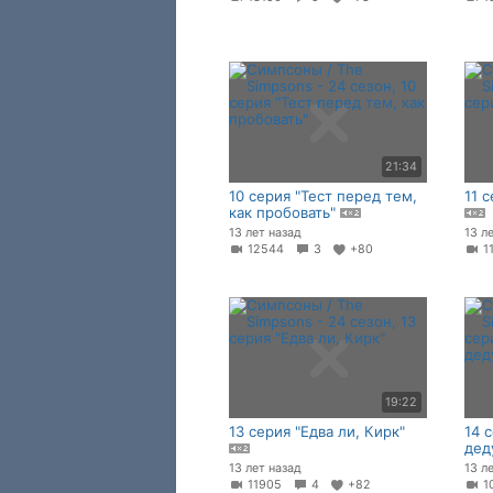
21:34
10 серия "Тест перед тем,
11 
как пробовать"
13 лет назад
13 л
12544
3
+80
1
19:22
13 серия "Едва ли, Кирк"
14 
дед
13 лет назад
13 л
11905
4
+82
1