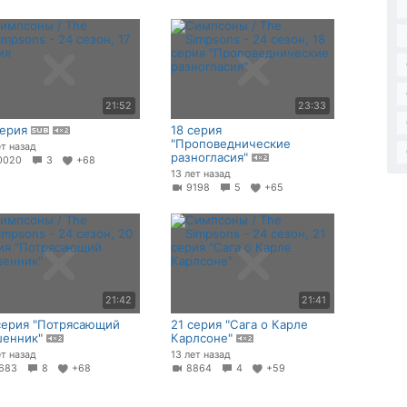
21:52
23:33
серия
18 серия
"Проповеднические
ет назад
разногласия"
0020
3
+68
13 лет назад
9198
5
+65
21:42
21:41
серия "Потрясающий
21 серия "Сага о Карле
енник"
Карлсоне"
ет назад
13 лет назад
683
8
+68
8864
4
+59