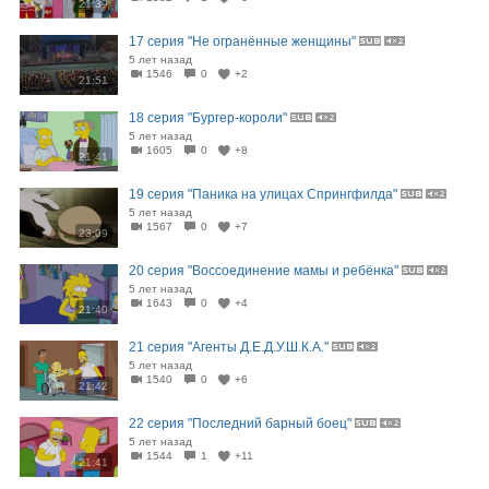
21:39
17 серия "Не огранённые женщины"
5 лет назад
1546
0
+2
21:51
18 серия "Бургер-короли"
5 лет назад
1605
0
+8
21:41
19 серия "Паника на улицах Спрингфилда"
5 лет назад
1567
0
+7
23:09
20 серия "Воссоединение мамы и ребёнка"
5 лет назад
1643
0
+4
21:40
21 серия "Агенты Д.Е.Д.У.Ш.К.А."
5 лет назад
1540
0
+6
21:42
22 серия "Последний барный боец"
5 лет назад
1544
1
+11
21:41