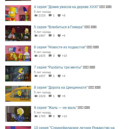
4 серия "Домик ужасов на дереве XXXI"
5 лет назад
2153
1
+8
21:38
5 серия "Влюбиться в Гомера"
5 лет назад
1987
0
+6
21:34
6 серия "Новости из подкастов"
5 лет назад
1925
0
+10
21:34
7 серия "Разбиты три мечты"
5 лет назад
1857
1
+4
21:29
8 серия "Дорога на Цинциннати"
5 лет назад
1829
1
+6
21:40
9 серия "Жаль — не жаль"
5 лет назад
1765
0
+10
21:24
10 серия "Спрингфилдское летнее Рождество на