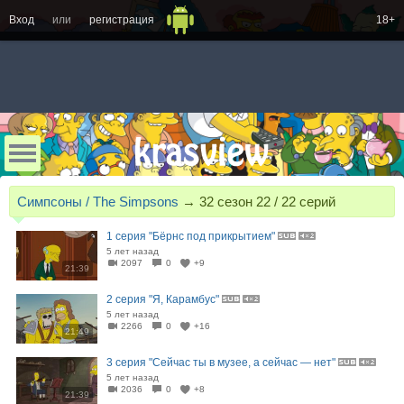
Вход
или
регистрация
18+
Симпсоны / The Simpsons
→
32 сезон 22 /
22
серий
1 серия "Бёрнс под прикрытием"
5 лет назад
2097
0
+9
21:39
2 серия "Я, Карамбус"
5 лет назад
2266
0
+16
21:49
3 серия "Сейчас ты в музее, а сейчас — нет"
5 лет назад
2036
0
+8
21:39