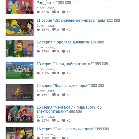
Рождество"
5 лет назад
21:39
1676
0
+5
11 серия "Ограниченные чувства папы"
5 лет назад
1674
0
+9
21:41
12 серия "Королева дневника"
5 лет назад
1704
0
+7
21:39
13 серия "Цели, набитые ватой"
5 лет назад
1685
0
+9
21:39
14 серия "Деревенский герой"
5 лет назад
1597
0
+8
21:39
15 серия "Мечтают ли пиццаботы об
электрогитарах?"
5 лет назад
21:49
1574
1
+6
16 серия "Очень ясельные дела"
5 лет назад
1582
1
+6