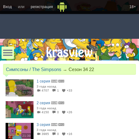
Вход
или
регистрация
18+
Симпсоны / The Simpsons
→
Сезон 34 22
1 серия
3 года назад
4707
1
+33
21:39
2 серия
3 года назад
4150
0
+26
21:39
3 серия
3 года назад
3985
0
+16
21:39