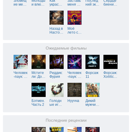
Зловещ
Молоды
Как
Заставь
Послед
Сердце
ие ме
…
и влю
…
украс
…
меня
…
ний эк
…
биени
…
Назад в
Моё
Насто
…
лето с
…
Ожидаемые фильмы
Человек
Мстите
Риддик:
Человек
Форсаж
Форсаж:
-паук:
…
ли: До
…
Фурия
-паук:
…
11
Хоббс
…
Бэтмен.
Голодн
Нуучча
Дикий
Часть 2
ые иг
…
мужчи
…
Последние рецензии