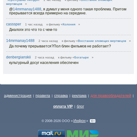
мертвецов
»
@
14mrmanay1488
,
я думал у меня одного такая проблема. Притом
прерывается всегда примерно на середине.
casssper
1 час назад
к фильму «
Колония
»
Диалоги это что то с чем-то
14mrmanay1488
2 часа назад
к фильму «
Восстание зловещих мертвецов
»
Да почему прерывается?Пол блин фильмов не работает?
denbergianskii
2 часа назад
к фильму «
Богатыри
»
культурный досуг населения обеспечен
администрация
правила
справка
реклама
для правообладателей
|
|
|
|
|
оплата VIP
блог
|
Инфон
© 2008-2026 ООО «
»