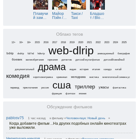
Плавучи
Майор
Такси /
Бладшо
й зам
…
Пэйн /
…
Taxi
т / Blo
…
Облако тегов
12+
16+
18+
2015
2016
2017
2018
2019
2020
2021
2022
2023
2024
2025
web-dlrip
bdrip
dvdrip
full hd
hdtvrip
анимационный
биография
боевик
великобритания
германия
детектив
детский мультфильм
детский/семейный
драма
документальный
индия
история
италия
канада
китай
комедия
короткометражка
криминал
мелодрама
мистика
многоголосый синема ус
сша
триллер
ужасы
перевод
приключения
россия
фантастика
франция
фэнтези
япония
Обсуждение фильмов
pablosv75
1 час назад
к фильму «
Человек-паук: Новый день
»
Когда добавите фильм ...На других подобных онлайн кинотеатрах
уже выложили.
Черепушка-ниндзя
1 час назад
к фильму «
Восстание зловещих