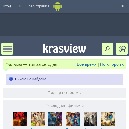
Вход
или
регистрация
18+
Фильмы — топ за сегодня
Все время
|
По kinopoisk
Ничего не найдено.
Фильтр по тегам ↓
Последние фильмы