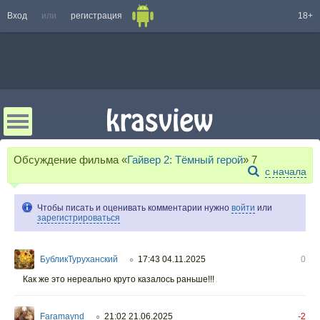
Вход
или
регистрация
18+
Обсуждение фильма «
Гайвер 2: Тёмный герой
»
7
с начала
Чтобы писать и оценивать комментарии нужно
войти
или
зарегистрироваться
БубликТуруханский
17:43 04.11.2025
0
○
Как же это нереально круто казалось раньше!!!
Faramaynd
21:02 21.06.2025
-2
○