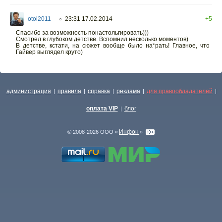
otoi2011
23:31 17.02.2014
+5
○
Спасибо за возможность понастольгировать)))
Смотрел в глубоком детстве. Вспомнил несколько моментов)
В детстве, кстати, на сюжет вообще было на*рать! Главное, что
Гайвер выглядел круто)
администрация
правила
справка
реклама
для правообладателей
|
|
|
|
|
оплата VIP
блог
|
Инфон
© 2008-2026 ООО «
»