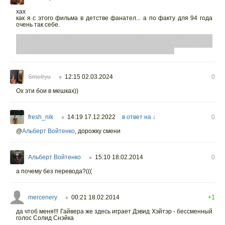
хах
как я с этого фильма в детстве фанател... а по факту для 94 года
очень так себе.
а если на концовку посмотреть более широко, то он получается
пришельцам ещё и сигнал подал - "смарите, ваш провалившийся
эксперимент набирает силу и может вам боком выйти!"
Smotryu
12:15 02.03.2024
0
○
Ох эти бои в мешках))
fresh_nik
14:19 17.12.2022
в ответ на ↓
0
○
@
Альберт Войтенко
,
дорожку смени
Альберт Войтенко
15:10 18.02.2014
0
○
а почему без перевода?(((
mercenery
00:21 18.02.2014
+1
○
да чтоб меня!!! Гайвера же здесь играет Дэвид Хэйтэр - бессменный
голос Солид Снэйка