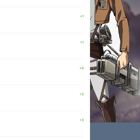
+1
+1
+4
+3
+3