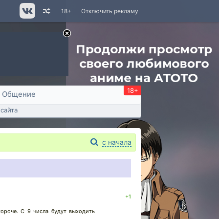
18+
Отключить рекламу
18+
Общение
сайта
с начала
+1
короче. С 9 числа будут выходить