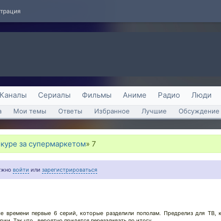
страция
Каналы
Сериалы
Фильмы
Аниме
Радио
Люди
а
Мои темы
Ответы
Избранное
Лучшие
Обсуждение 
екуре за супермаркетом
»
7
нужно
войти
или
зарегистрироваться
ьше времени первые 6 серий, которые разделили пополам. Предрелиз для ТВ, 
рии. Так что.. вероятно придется перезаливать по итогу.