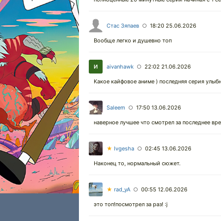
Стас Зяпаев
18:20 25.06.2026
○
Вообще легко и душевно топ
aivanhawk
22:02 21.06.2026
○
Какое кайфовое аниме ) последняя серия улыб
Saleem
17:50 13.06.2026
○
наверное лучшее что смотрел за последнее вр
★
Ivgesha
02:45 13.06.2026
○
Наконец то, нормальный сюжет.
★
rad_yA
00:55 12.06.2026
○
это топ!посмотрел за раз! :j