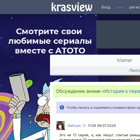
Вход
или
реги
hlamer
Лент
Обсуждение аниме «
История о пер
Чтобы писать и оценивать комментарии 
Delirium
11:05 09.07.2026
○
Это не 12 серий, а, как пишут, слитые ран
полноценные 20 минутные серии начиная с 1 се