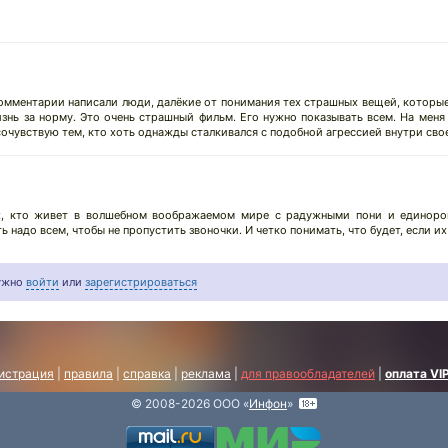
комментарии написали люди, далёкие от понимания тех страшных вещей, которы
знь за норму. Это очень страшный фильм. Его нужно показывать всем. На меня 
сочувствую тем, кто хоть однажды сталкивался с подобной агрессией внутри сво
х, кто живет в волшебном воображаемом мире с радужными пони и единорог
 надо всем, чтобы не пропустить звоночки. И четко понимать, что будет, если и
нужно
войти
или
зарегистрироваться
истрация
|
правила
|
справка
|
реклама
|
для правообладателей
|
оплата VI
© 2008-2026 ООО «
Инфон
»