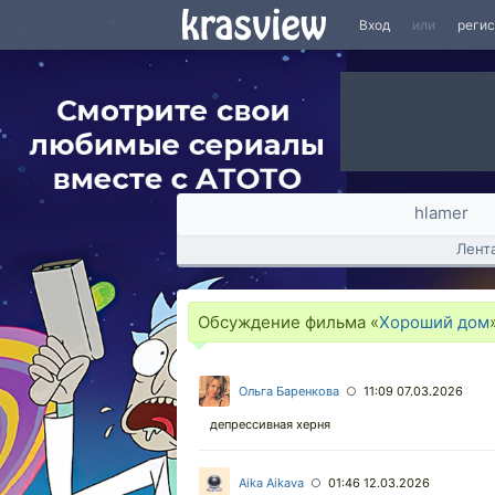
Вход
или
реги
hlamer
Лент
Обсуждение фильма «
Хороший дом
Ольга Баренкова
11:09 07.03.2026
○
депрессивная херня
Aika Aikava
01:46 12.03.2026
○