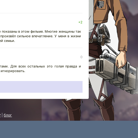
+2
е показаны в этом фильме. Многие женщины так
произвёл сильное впечатление. У меня в жизни
ей семьи.
0
ами. Для всех остальных это голая правда и
х игнорировать.
P
|
блог