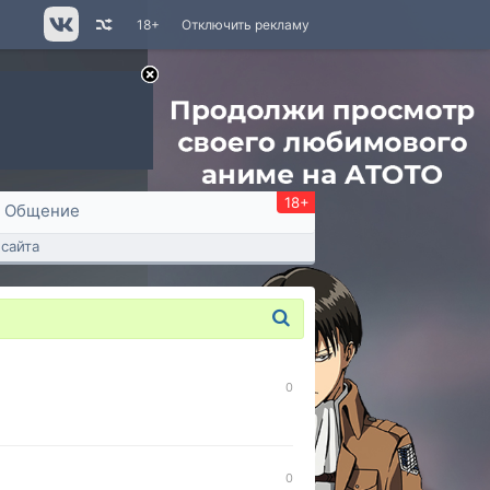
18+
Отключить рекламу
18+
Общение
сайта
0
0