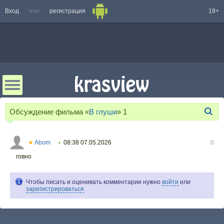
Вход
или
регистрация
18+
Обсуждение фильма «
В глуши
»
1
★
Abom
08:38 07.05.2026
0
•
говно
Чтобы писать и оценивать комментарии нужно
войти
или
зарегистрироваться