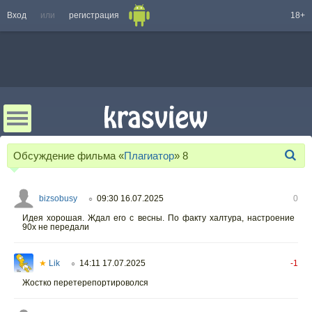
Вход
или
регистрация
18+
Обсуждение фильма «
Плагиатор
»
8
bizsobusy
09:30 16.07.2025
0
○
Идея хорошая. Ждал его с весны. По факту халтура, настроение
90х не передали
★
Lik
14:11 17.07.2025
-1
○
Жостко перетерепортироволся