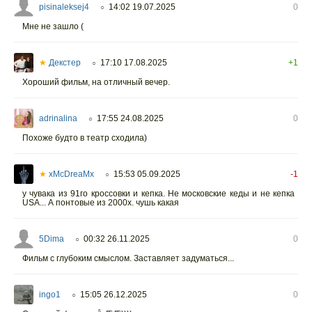
pisinaleksej4
14:02 19.07.2025
0
○
Мне не зашло (
★
Декстер
17:10 17.08.2025
+1
○
Хороший фильм, на отличный вечер.
adrinalina
17:55 24.08.2025
0
○
Похоже будто в театр сходила)
★
xMcDreaMx
15:53 05.09.2025
-1
○
у чувака из 91го кроссовки и кепка. Не московские кеды и не кепка
USA... А понтовые из 2000х. чушь какая
5Dima
00:32 26.11.2025
0
○
Фильм с глубоким смыслом. Заставляет задуматься...
ingo1
15:05 26.12.2025
0
○