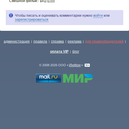
Смешной фильм:- 👍👏👏))))
Чтобы писать и оценивать комментарии нужно
войти
или
зарегистрироваться
администрация
правила
справка
реклама
для правообладателей
|
|
|
|
|
оплата VIP
блог
|
Инфон
© 2008-2026 ООО «
»