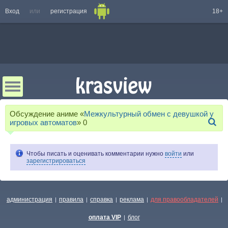
Вход
или
регистрация
18+
Обсуждение аниме «
Межкультурный обмен с девушкой у
игровых автоматов
»
0
Чтобы писать и оценивать комментарии нужно
войти
или
зарегистрироваться
администрация
правила
справка
реклама
для правообладателей
|
|
|
|
|
оплата VIP
блог
|