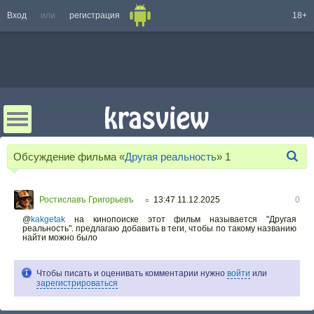
Вход
или
регистрация
18+
Обсуждение фильма «
Другая реальность
»
1
Ростиславъ Григорьевъ
13:47 11.12.2025
0
○
@
kakgetak
на кинопоиске этот фильм называется "Другая
реальность". предлагаю добавить в теги, чтобы по такому названию
найти можно было
Чтобы писать и оценивать комментарии нужно
войти
или
зарегистрироваться