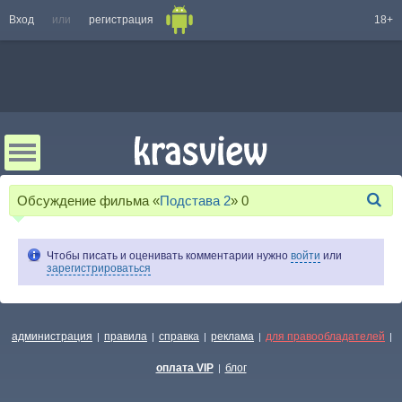
Вход
или
регистрация
18+
Обсуждение фильма «
Подстава 2
»
0
Чтобы писать и оценивать комментарии нужно
войти
или
зарегистрироваться
администрация
правила
справка
реклама
для правообладателей
|
|
|
|
|
оплата VIP
блог
|