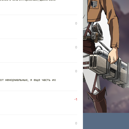
0
0
0
от ненормальных, я еще часть их
-1
0