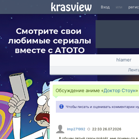
Вход
или
реги
hlamer
Лент
Обсуждение аниме «
Доктор Стоун
Чтобы писать и оценивать комментарии 
Imp271992
22:33 26.07.2026
○
В общем пятый сезон пойдёт..мне почему-то в