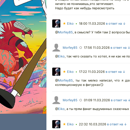
ничего не понимаешь,это затягивает.
Надо будет как нибудь пересмотреть
★
Eiko
18:00 11.03.2026
в ответ на ↓
•
@
Morfey85
,
в смысле? У тебя там 2 вопроса был
Morfey85
17:56 11.03.2026
в ответ на 
○
@
Eiko
,
так чего сказать то хотел, я ни как не 
★
Eiko
17:22 11.03.2026
в ответ на ↓
•
@
Morfey85
,
ты так мелко написал, что я да
коллекционирую в фигурках😏
Morfey85
01:09 11.03.2026
в ответ на 
○
@
Eiko
,
а ты прям фанат выдуманных сказочных
★
Eiko
22:32 10.03.2026
в ответ на ↓
•