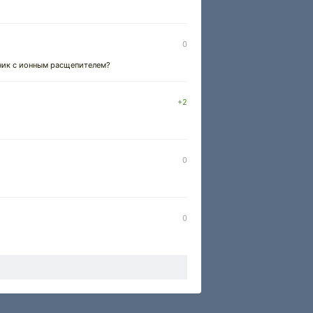
0
тник с ионным расщепителем?
+2
0
0