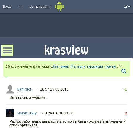
Вход
или
регистрация
18+
Обсуждение фильма «
Бэтмен: Готэм в газовом свете
»
2
Ivan Nike
18:57 29.01.2018
+1
○
Интересный мультик.
Simple_Guy
07:43 31.01.2018
-2
○
Раз уж работали с анимацией, то могли бы и сохранить визуальный
стиль оригинала.