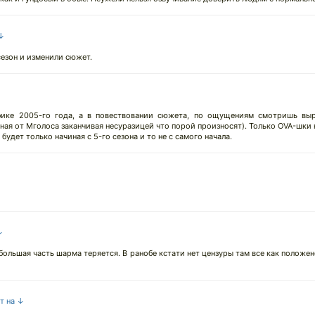
 ↓
езон и изменили сюжет.
афике 2005-го года, а в повествовании сюжета, по ощущениям смотришь выр
 от Мголоса заканчивая несуразицей что порой произносят). Только OVA-шки 
удет только начиная с 5-го сезона и то не с самого начала.
↓
большая часть шарма теряется. В ранобе кстати нет цензуры там все как положено
ет на ↓