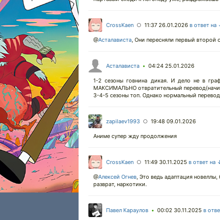
CrossKaen
11:37 26.01.2026
в ответ на
○
@
Асталависта
,
Они пересняли первый второй с
Асталависта
04:24 25.01.2026
•
1-2 сезоны говнина дикая. И дело не в гр
МАКСИМАЛЬНО отвратительный перевод(начиная
3-4-5 сезоны топ. Однако нормальный перевод б
zapilaev1993
19:48 09.01.2026
○
Аниме супер жду продолжения
CrossKaen
11:49 30.11.2025
в ответ на 
○
@
Алексей Огнев
,
Это ведь адаптация новеллы, 
разврат, наркотики.
Павел Караулов
00:02 30.11.2025
в отв
•