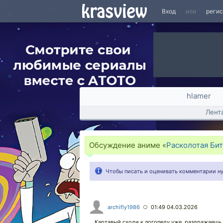
Вход
или
реги
hlamer
Лент
Обсуждение аниме «
Расколотая Би
Чтобы писать и оценивать комментарии 
archifly1986
01:49 04.03.2026
○
Картавый сходи к логопеду уже, раздражаешь 