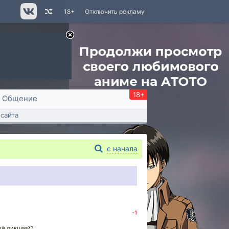
18+
Отключить рекламу
18+
Общение
сайта
с начала
-1
ной дикцией?