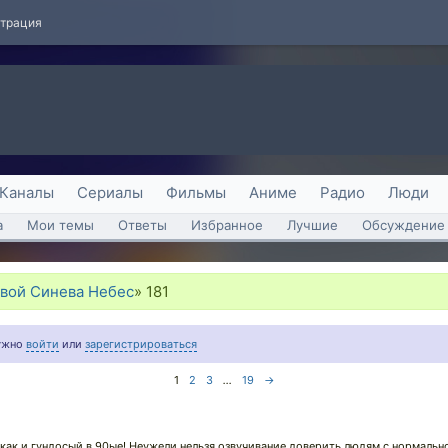
страция
Каналы
Сериалы
Фильмы
Аниме
Радио
Люди
а
Мои темы
Ответы
Избранное
Лучшие
Обсуждение 
твой Синева Небес
»
181
нужно
войти
или
зарегистрироваться
1
2
3
...
19
→
как и гундосый в 90ые! Неужели нельзя озвучивание доверить людям с нормаль