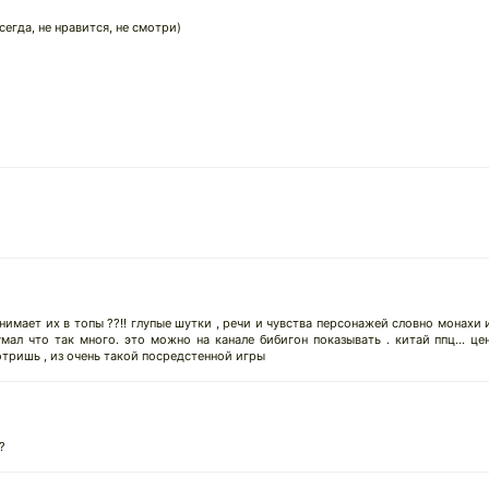
сегда, не нравится, не смотри)
нимает их в топы ??!! глупые шутки , речи и чувства персонажей словно монахи и
умал что так много. это можно на канале бибигон показывать . китай ппц... 
отришь , из очень такой посредстенной игры
?