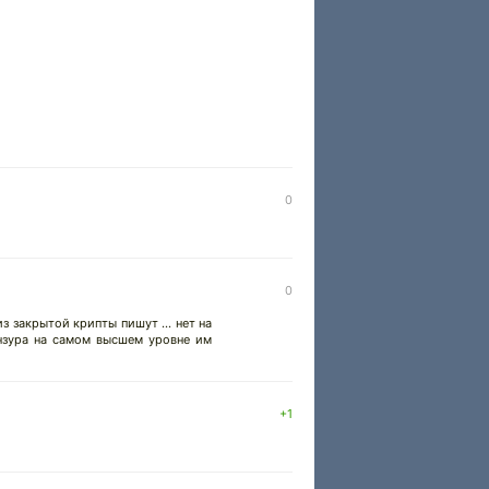
0
0
з закрытой крипты пишут ... нет на
цензура на самом высшем уровне им
+1