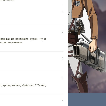
0
0
ванный из контекста кусок. Ну и
норм получились.
0
0
, кровь, кишки, убийство, ***ство,
0