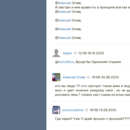
@
Алексей
Огнев,
Я смотрю и мне нравится, в принципе всё как в
@
Алексей
Огнев,
@
Алексей
Огнев,
@
Алексей
Огнев,
@
Алексей
Огнев,
4epen
12:08 16.10.2025
○
@
kokc38rus
,
Вроде бы Одинокий страник.
Алексей Огнев
19:08 30.08.2025
○
кто вы люди ??! кто смотрит такие ание и под
вкус и цвет конечно каждому свое , но не д
рисовать лень ? словно каст сцены из игры см
komuroanime
19:06 13.08.2025
○
Где серия? Уже 11 дней прошло с прошлой????