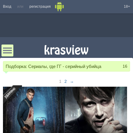
Вход
или
регистрация
18+
Подборка:
Сериалы, где ГГ - серийный убийца
16
1
2
→