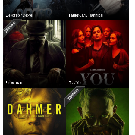
Декстер / Dexter
Ганнибал / Hannibal
+6705
122
10271
+2557
41
7942
Чикатило
Ты / You
+450
17
4473
+1481
50
6582