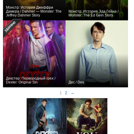
Монстр: История Джеффри
Дамера / Dahmer — Monster: The
Монстр: История Эда Гейна /
Jeffrey Dahmer Story
Monster: The Ed Gein Story
+223
10
4853
+143
8
3206
Декстер: Первородный грех /
Dexter: Original Sin
Дес / Des
+477
11
2326
+68
3
925
1
2
→