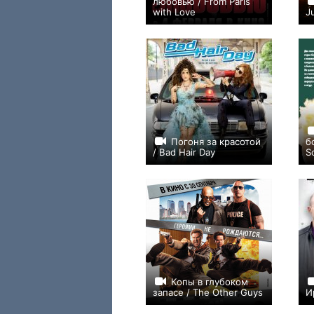
любовью / From Paris
with Love
J
+173
Погоня за красотой
б
/ Bad Hair Day
S
+22
Копы в глубоком
запасе / The Other Guys
И
+108