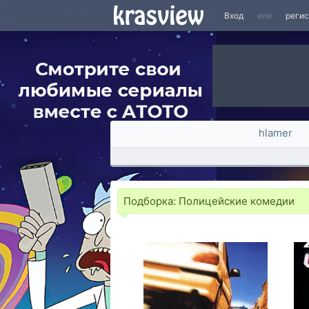
Вход
или
реги
hlamer
Подборка:
Полицейские комедии