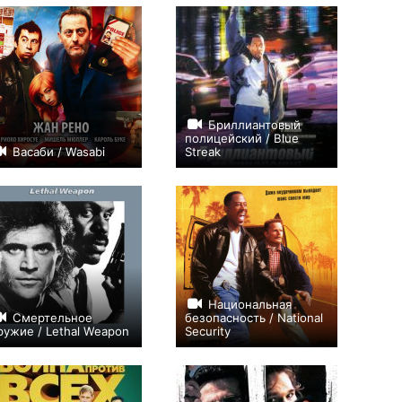
Бриллиантовый
полицейский / Blue
Васаби / Wasabi
Streak
+130
+73
Национальная
Смертельное
безопасность / National
ружие / Lethal Weapon
Security
+67
+65