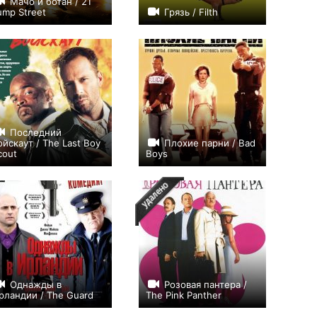
Мачо и ботан / 21
ump Street
Грязь / Filth
+128
+207
Последний
ойскаут / The Last Boy
Плохие парни / Bad
cout
Boys
+55
+60
Однажды в
Розовая пантера /
рландии / The Guard
The Pink Panther
+216
+25