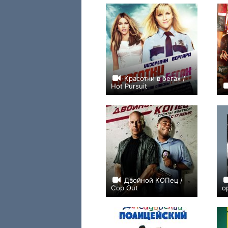
Красотки в бегах /
Hot Pursuit
+52
Двойной КОПец /
Cop Out
о
+83