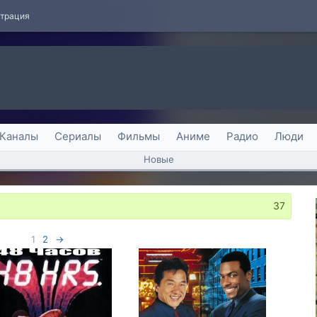
страция
Каналы
Сериалы
Фильмы
Аниме
Радио
Люди
Новые
37
1
2
→