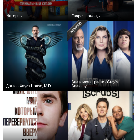
Интерны
Скорая помощь
+21865
278
13143
+1212
172
3522
Анатомия страсти / Grey's
Доктор Хаус / House, M.D
Anatomy
+13615
183
21109
+4720
462
6660