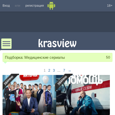
Вход
или
регистрация
18+
Подборка:
Медицинские сериалы
50
1
2
3
...
7
→