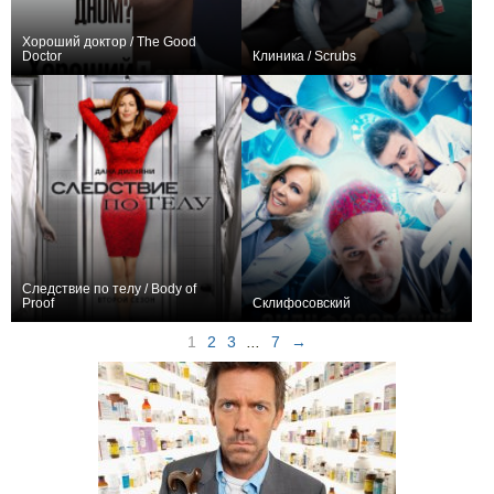
Хороший доктор / The Good
Doctor
Клиника / Scrubs
+4349
127
13007
+13626
191
14428
Следствие по телу / Body of
Proof
Склифосовский
+937
42
3265
+1922
240
7220
1
2
3
...
7
→