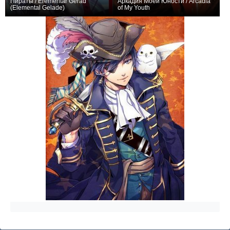
Пираты / Erementar Gerad
Аркадия Моей Юности / Arcadia
(Elemental Gelade)
of My Youth
+10
26
91
−1
1
20