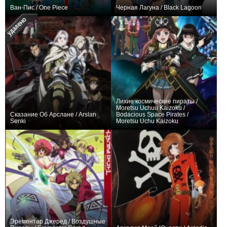
Ван-Пис / One Piece
Черная Лагуна / Black Lagoon
+15846
1196
10232
+714
26
2793
Лихие космические пираты /
Moretsu Uchuu Kaizoku /
Сказание Об Арслане / Arslan
Bodacious Space Pirates /
Senki
Moretsu Uchu Kaizoku
+705
36
1183
+39
26
195
Эрементар Джеред / Воздушные