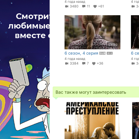
4 года назад
4 го
3480
11
+61
3
43:59
6 сезон, 4 серия
6 с
4 года назад
4 го
3384
7
+36
3
Вас также могут заинтересовать