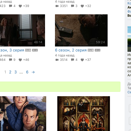
да назад
4 года назад
К
423
4
+39
3351
3
+32
А
Ф
В
46:14
59:24
езон, 3 серия
6 сезон, 2 серия
Ис
да назад
4 года назад
п
464
9
+46
3514
4
+37
ад
ко
с
1
2
3
...
6
→
А
Да
Те
С