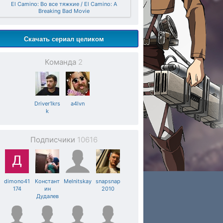
El Camino: Во все тяжкие / El Camino: A
Breaking Bad Movie
Скачать сериал целиком
Команда
2
Driver1krs
a4lvn
k
Подписчики
10616
dimono41
Констант
Melnitskay
snapsnap
174
ин
2010
Дудалев