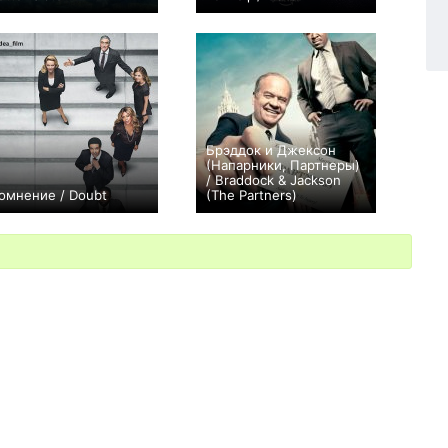
+20
8
448
+250
32
839
Брэддок и Джексон
(Напарники, Партнеры)
/ Braddock & Jackson
омнение / Doubt
(The Partners)
+20
13
134
+10
11
61