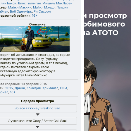
олин Бакси
,
Винс Гиллиган
,
Мишель МакЛарен
ктер
:
Майкл Маккин
,
Майкл Мэндо
,
Патрик
абиан
,
Боб Оденкёрк
,
Ри Сихорн
озрастной рейтинг
:
16+
Описание
тория об испытаниях и невзгодах, которые
риходится преодолеть Солу Гудману,
вокату по уголовным делам, в тот период,
гда он пытается открыть свою
обственную адвокатскую контору в
льбукерке, штат Нью-Мексико.
та создания: 10 февраля 2015
ги:
2015
,
Драма
,
Комедия
,
Криминал
,
США
,
ериал
,
16+
Порядок просмотра
Во все тяжкие / Breaking Bad
Лучше звоните Солу / Better Call Saul