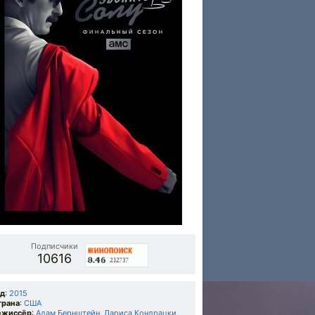
Подписчики
10616
од
:
2015
трана
:
США
ежиссёр
:
Адам Бернштейн
,
Лариса Кондрацки
,