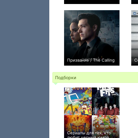
+55
9
254
Призвание / The Calling
С
+9
8
228
Подборки
Сериалы для тех, кто
любит черный юмор