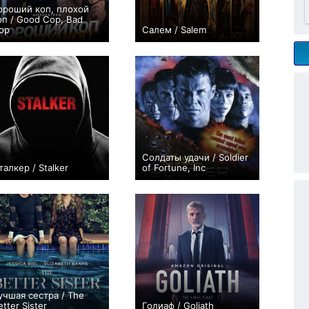
ороший коп, плохой
оп / Good Cop, Bad
op
Салем / Salem
+24
8
196
+814
39
2296
Солдаты удачи / Soldier
талкер / Stalker
of Fortune, Inc
+113
21
367
+4
26
49
учшая сестра / The
etter Sister
Голиаф / Goliath