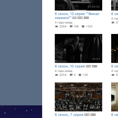
01:09:02
6 сезон, 13 серия ""Финал
6 с
сериала""
4 го
4 года назад
3
3264
148
+120
51:07
6 сезон, 10 серия
6 с
4 года назад
4 го
3254
4
+35
3
49:47
6 сезон, 7 серия
6 с