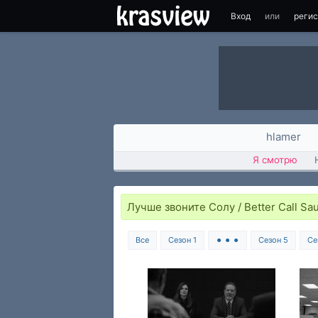
Вход
или
реги
hlamer
Я смотрю
Лучше звоните Солу / Better Call Sau
Все
Сезон 1
⚫ ⚫ ⚫
Сезон 5
Се