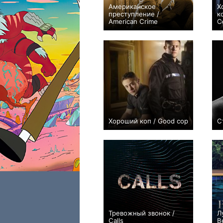
Американское
Х
преступление /
к
American Crime
C
+2
29
78
Хороший коп / Good cop
С
+6
4
38
Тревожный звонок /
Л
Calls
B