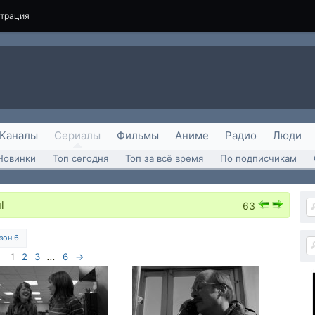
страция
Каналы
Сериалы
Фильмы
Аниме
Радио
Люди
Новинки
Топ сегодня
Топ за всё время
По подписчикам
l
63
зон 6
1
2
3
...
6
→