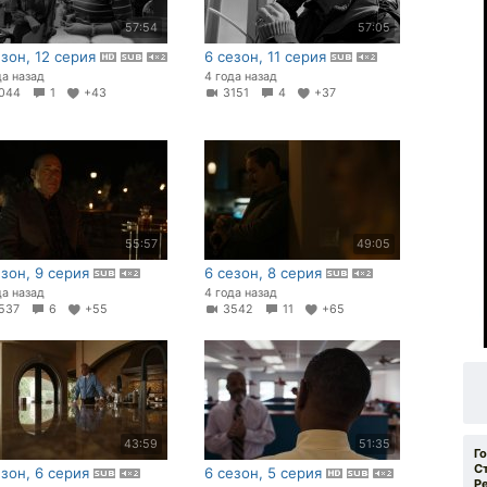
57:54
57:05
езон, 12 серия
6 сезон, 11 серия
да назад
4 года назад
044
1
+43
3151
4
+37
55:57
49:05
езон, 9 серия
6 сезон, 8 серия
да назад
4 года назад
537
6
+55
3542
11
+65
43:59
51:35
Г
С
езон, 6 серия
6 сезон, 5 серия
Р