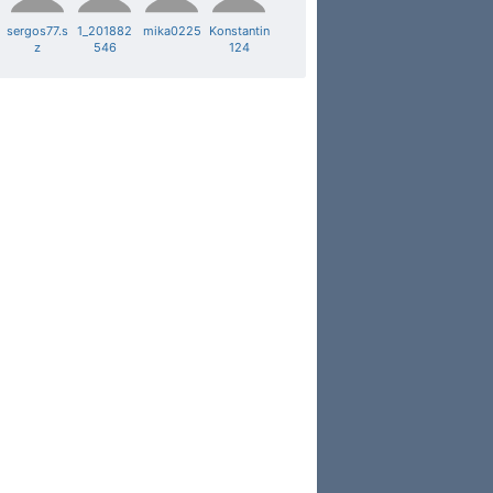
sergos77.s
1_201882
mika0225
Konstantin
z
546
124