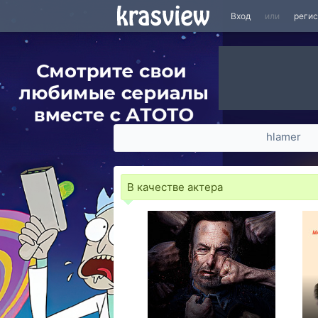
Вход
или
реги
hlamer
В качестве актера