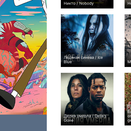
Никто / Nobody
Н
+628
Ледяная синева / Ice
Blue
М
0
Р
Б
Делия умерла / Delia's
o
Gone
g
+1