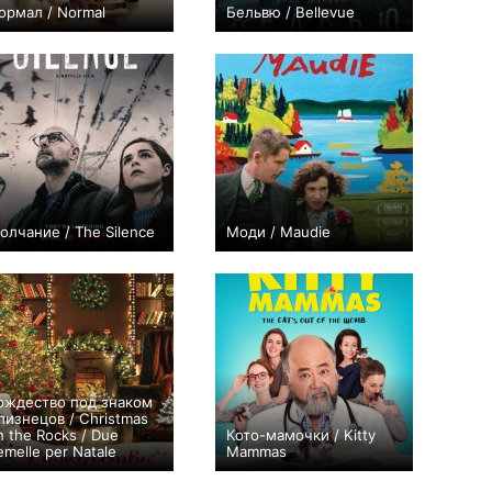
ормал / Normal
Бельвю / Bellevue
+119
+20
8
115
олчание / The Silence
Моди / Maudie
0
0
ождество под знаком
лизнецов / Christmas
n the Rocks / Due
Кото-мамочки / Kitty
emelle per Natale
Mammas
0
0