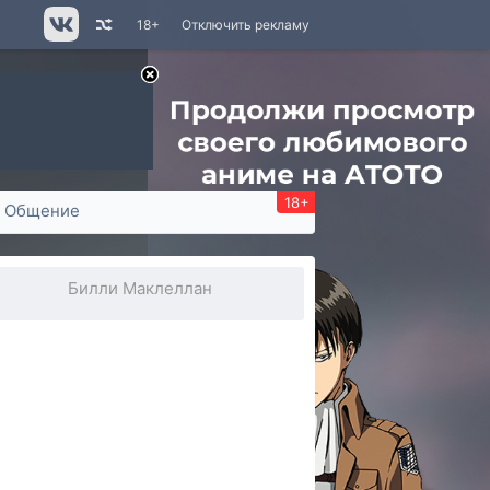
18+
Отключить рекламу
18+
Общение
Билли Маклеллан