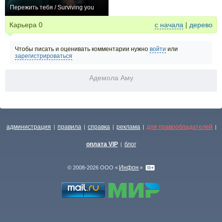
Пережить тебя / Surviving you
0
Карьера
0
с начала
|
дерево
Чтобы писать и оценивать комментарии нужно
войти
или
зарегистрироваться
Адемола Аму
администрация
правила
справка
реклама
для правообладателей
|
|
|
|
|
оплата VIP
блог
|
Инфон
© 2008-2026 ООО «
»