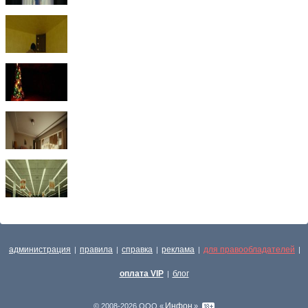
администрация
правила
справка
реклама
для правообладателей
|
|
|
|
|
оплата VIP
блог
|
Инфон
© 2008-2026 ООО «
»