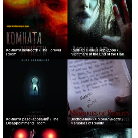
Комната вечности / The Forever
Кошмар в конце коридора /
Room
Nightmare at the End of the Hall
+1
+1
Комната разочарований / The
Воспоминания о реальности /
Disappointments Room
Memories of Reality
+2
0