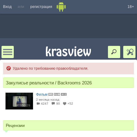
Вход
или
регистрация
18+
Удалено по требованию правообладателя.
Закулисье реальности / Backrooms 2026
Фильм
2 месяца назад
4247
90
+52
01:50:29
Рецензии