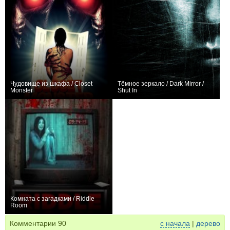
Чудовище из шкафа / Closet
Тёмное зеркало / Dark Mirror /
Monster
Shut In
−1
+1
Комната с загадками / Riddle
Room
0
Комментарии
90
с начала
|
дерево