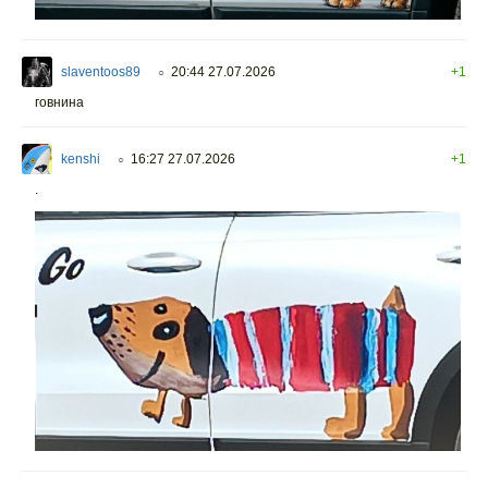
slaventoos89
20:44 27.07.2026
+1
○
говнина
kenshi
16:27 27.07.2026
+1
○
.