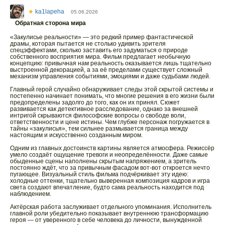
★
ka1lapeha
05.06.2026
Обратная сторона мира
«Закулисье реальности» — это редкий пример фантастической
драмы, которая пытается не столько удивить зрителя
спецэффектами, сколько заставить его задуматься о природе
собственного восприятия мира. Фильм предлагает необычную
концепцию: привычная нам реальность оказывается лишь тщательно
выстроенной декорацией, а за её пределами существует сложный
механизм управления событиями, эмоциями и даже судьбами людей.
Главный герой случайно обнаруживает следы этой скрытой системы и
постепенно начинает понимать, что многие решения в его жизни были
предопределены задолго до того, как он их принял. Сюжет
развивается как детективное расследование, однако за внешней
интригой скрываются философские вопросы о свободе воли,
ответственности и цене истины. Чем глубже персонаж погружается в
тайны «закулисья», тем сильнее размывается граница между
настоящим и искусственно созданным миром.
Одним из главных достоинств картины является атмосфера. Режиссёр
умело создаёт ощущение тревоги и неопределённости. Даже самые
обыденные сцены наполнены скрытым напряжением, а зритель
постоянно ждёт, что за привычным фасадом вот-вот откроется нечто
пугающее. Визуальный стиль фильма подчёркивает эту идею:
холодные оттенки, тщательно выверенная композиция кадров и игра
света создают впечатление, будто сама реальность находится под
наблюдением.
Актёрская работа заслуживает отдельного упоминания. Исполнитель
главной роли убедительно показывает внутреннюю трансформацию
героя — от уверенного в себе человека до личности, вынужденной