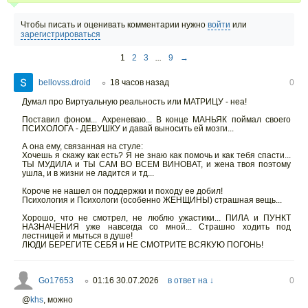
Чтобы писать и оценивать комментарии нужно
войти
или
зарегистрироваться
1
2
3
...
9
→
bellovss.droid
18 часов назад
0
○
Думал про Виртуальную реальность или МАТРИЦУ - неа!
Поставил фоном... Ахреневаю... В конце МАНЬЯК поймал своего
ПСИХОЛОГА - ДЕВУШКУ и давай выносить ей мозги...
А она ему, связанная на стуле:
Хочешь я скажу как есть? Я не знаю как помочь и как тебя спасти...
ТЫ МУДИЛА и ТЫ САМ ВО ВСЕМ ВИНОВАТ, и жена твоя поэтому
ушла, и в жизни не ладится и тд...
Короче не нашел он поддержки и походу ее добил!
Психология и Психологи (особенно ЖЕНЩИНЫ) страшная вещь...
Хорошо, что не смотрел, не люблю ужастики... ПИЛА и ПУНКТ
НАЗНАЧЕНИЯ уже навсегда со мной... Страшно ходить под
лестницей и мыться в душе!
ЛЮДИ БЕРЕГИТЕ СЕБЯ и НЕ СМОТРИТЕ ВСЯКУЮ ПОГОНЬ!
Go17653
01:16 30.07.2026
в ответ на ↓
0
○
@
khs
,
можно