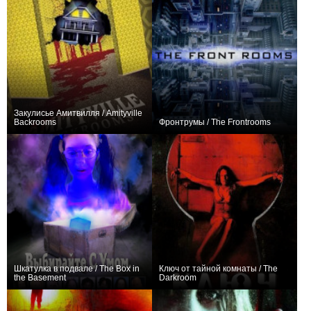
Закулисье Амитвилля / Amityville
Backrooms
Фронтрумы / The Frontrooms
0
0
Шкатулка в подвале / The Box in
Ключ от тайной комнаты / The
the Basement
Darkroom
0
+2