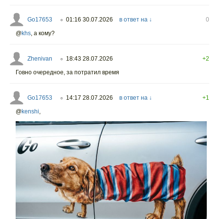
Go17653
01:16 30.07.2026
в ответ на ↓
0
○
@
khs
,
а кому?
Zhenivan
18:43 28.07.2026
+2
○
Говно очередное, за потратил время
Go17653
14:17 28.07.2026
в ответ на ↓
+1
○
@
kenshi
,