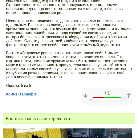
сомневаться в каждом факте и каждом воспоминании.
Второстепенные персонажи также получились многогранными:
невозможно до конца понять, кто является союзником, а кто лишь
играет заранее написанную роль.
Несмотря на многочисленные достоинства, фильм нельзя назвать
идеальным. В некоторых эпизодах повествование становится
чрезмерно медленным, а отдельные философские монологи выглядят
слишком прямолинейными. Иногда создаётся впечатление, что
авторы больше заинтересованы в обсуждении идей, чем в развитии
действия. Однако для зрителей, любящих интеллектуальную
фантастику, это скорее особенность, чем серьёзный недостаток.
В итоге «Закулисье реальности» оставляет после себя больше
вопросов, чем ответов, и именно в этом заключается его сила. Это
картина о том, насколько хрупким может быть наше представление о
мире и готовы ли мы принять правду, если она разрушит всё, во что
мы верили. Фильм способен увлечь не только интересным сюжетом, но
и глубокими размышлениями, которые продолжают возникать ещё
долго после финальных титров.
Оценка: 5 из 5
+1
Комментариев: 0
5
6
Вас также могут заинтересовать