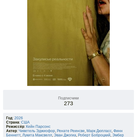
Подписчики
273
Год
:
2026
Страна
:
США
Режиссёр
:
Кейн Парсонс
Актер
:
Чиветель Эджиофор
,
Ренате Реинсве
,
Марк Дюпласс
,
Финн
Беннетт
,
Лукита Максвелл
,
Эван Джогиа
,
Роберт Боброцкий
,
Эмбер