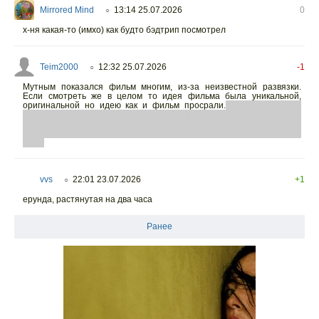
Mirrored Mind
13:14 25.07.2026
0
○
х-ня какая-то (имхо) как будто бэдтрип посмотрел
Teim2000
12:32 25.07.2026
-1
○
Мутным показался фильм многим, из-за неизвестной развязки.
Если смотреть же в целом то идея фильма была уникальной,
оригинальной но идею как и фильм просрали.
Не совсем было
понятно про рентген в конце. И куда делись два персонажа которые
пошли за чернокожим в эту Нарнию. Много недосказанного,
режиссеру бы научиться делать фильм для зрителей, а не для
себя!
vvs
22:01 23.07.2026
+1
○
ерунда, растянутая на два часа
Ранее