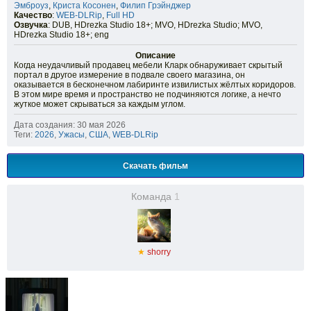
Эмброуз
,
Криста Косонен
,
Филип Грэйнджер
Качество
:
WEB-DLRip
,
Full HD
Озвучка
: DUB, HDrezka Studio 18+; MVO, HDrezka Studio; MVO,
HDrezka Studio 18+; eng
Описание
Когда неудачливый продавец мебели Кларк обнаруживает скрытый
портал в другое измерение в подвале своего магазина, он
оказывается в бесконечном лабиринте извилистых жёлтых коридоров.
В этом мире время и пространство не подчиняются логике, а нечто
жуткое может скрываться за каждым углом.
Дата создания: 30 мая 2026
Теги:
2026
,
Ужасы
,
США
,
WEB-DLRip
Скачать фильм
Команда
1
★
shorry