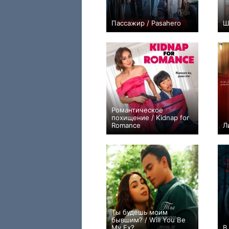
Пассажир / Pasahero
Ш
0
Романтическое
похищение / Kidnap for
Romance
Л
0
Ты будешь моим
бывшим? / Will You Be
My Ex?
В