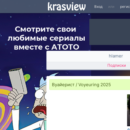
Вход
или
реги
hlamer
Подписки
Вуайерист / Voyeuring 2025
Ф