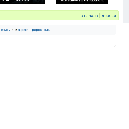
−1
0
с начала
|
дерево
о
войти
или
зарегистрироваться
0