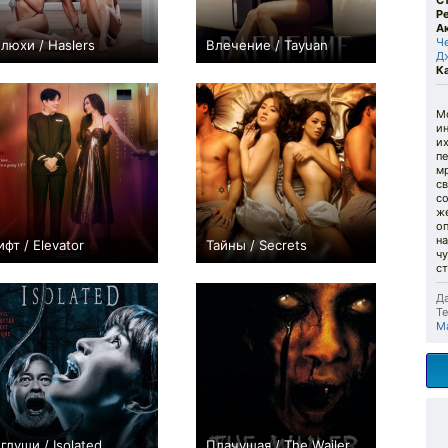
С
Р
А
Ч
люхи / Haslers
Влечение / Tayuan
Д
+1
0
К
М
и
их
пе
мр
с
с
же
о
н
ифт / Elevator
Тайны / Secrets
ч
0
0
ст
Да
Те
Ma
 глуши / Isolated
Плачущая / The Wailer