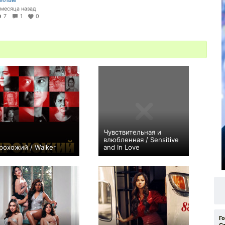
 месяца назад
7
1
0
Чувствительная и
влюбленная / Sensitive
рохожий / Walker
and In Love
0
0
Г