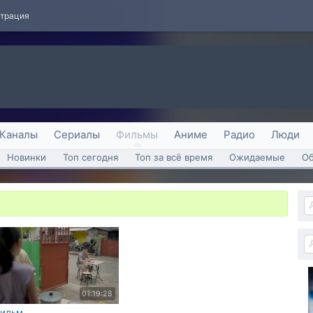
страция
Каналы
Сериалы
Фильмы
Аниме
Радио
Люди
Новинки
Топ сегодня
Топ за всё время
Ожидаемые
О
01:19:28
ильм