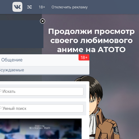
18+
Отключить рекламу
18+
Общение
бсуждаемые