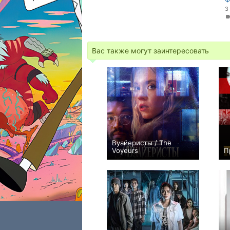
3
Вас также могут заинтересовать
Вуайеристы / The
Voyeurs
П
+60