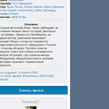
трана
:
Филиппины
ежиссёр
:
Роу Паджемна
ктер
:
Эшли Лопес
,
Риноа Халили
,
Аэрол Кармело
,
естер Гресия
,
Челси Илор
,
Кейси Эджанда
,
жеффри Юманг
ачество
:
WEB-DLRip
Описание
олодой фотограф Алекс тайно наблюдает за
нтимной жизнью своих соседей, фиксируя
 на камеру. Однако его безобидное, на
рвый взгляд, увлечение принимает
ачный оборот, когда он становится
видетелем жестокого обращения с Луизой
о стороны её мужа. Пытаясь помочь
нщине, Алекс всё глубже втягивается в
пасную ситуацию, где границы между
аблюдением, вмешательством и личными
увствами начинают стремительно
ираться.
та создания: 14 апреля 2026
ги:
2025
,
Драма
,
Филиппины
,
WEB-DLRip
,
ninilip
Скачать фильм
Команда
1