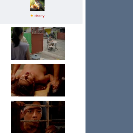
★
shorry