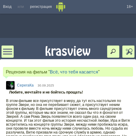
Вход
или
регистрация
18+
Рецензия на фильм "
Всё, что тебя касается
"
СерегаКа
30.09.2025
Любите, мечтайте и не бойтесь прощать!
В этом фильме все присутствует в меру, да тут есть настольгия по
группе Звери, но она не перебивает сюжет, а присутствует неким
фоном к фильму. В фильме присутствует очень много саундтреков
этой группы, которые мы все знаем, не сказал бы что я фонател от
Зверей. А сам Рома Зверь появляется всего один раз, на своем
концерте. И так этот фильм это история несчастной любви, Ира и Витя
встретились на концерте группы Звери, между ними пробежала искра,
они провели вместе ночь между ними случилась любовь. Но судьба их
разлучила, Витю призвали на срочную службу в армию, однако