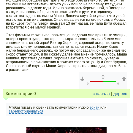
молодые пообещали друг другу, что ещё обезательно встретятся. Но
так они и не встретились, что-то у них пошло не по плану, их судьбы
разошлись на долгие годы. Ирина оказалась беременной, а Виктор не
выходил на связь, ей пришлось взять себя в руки, и в одиночку
воспитывать дочь по имени Маша. Девочка случайно узнает что у неë
есть отец, и он жив, здоров. Она отправляется на его поиски, в Москву
на концерт группы Звери, ведь там 13 лет назад, еë папа Витя обещал
встретиться с еë мамой Ириной.
Этот фильм мне очень понравился, он подарил мне приятные эмоции,
актеры просто супер, так хорошо сыграли свою роль, наиболее мне
запомнились своей игрой Виктор Хориняк, хороший актер, по сюжету
имелась к нему неприязнь, так как не пытался искать Ирину, было
жалко беременную девочку, но потом его оправдали, он же не знал что
скоро станет отцом, и по сюжету далее моё мнение поменялось. Маша
Кошина, приятная девушка, хорошая актриса по сюжету, бунтарка
отправилась на приключения в поисках своего отца. Ну и Олег Чугунов,
Саша веселый спутник Маши. Хороша, приятная комедия, про любовь
и расстования.
0
0
0
Комментарии
0
с начала
|
дерево
Чтобы писать и оценивать комментарии нужно
войти
или
зарегистрироваться