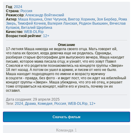
Год
:
2024
Страна
:
Россия
Режиссёр
:
Александр Войтинский
Актер
:
Маша Кошина
,
Олег Чугунов
,
Виктор Хориняк
,
Зоя Бербер
,
Рома
Зверь
,
Тимофей Кочнев
,
Валерия Ланская
,
Родион Вьюшкин
,
Вячеслав
Кулаков
,
Виталий Щербина
Качество
:
WEB-DLRip
Возрастной рейтинг
:
12+
Описание
17-летняя Маша никогда не видела своего отца. Мать говорит ей,
что папа их бросил, когда девочка еще не родилась. Однажды,
разбирая старые фотографии для выпускного вечера, Маша находит
письмо, которое мама писала отцу, и узнаёт, что его зовут Павел
Соколов и что родители познакомились на концерте группы «Звери»
18 лет назад. А потом он ушел в армию, и писем от него не было.
Маша находит подходящего по имени и возрасту мужчину
в соцсети - правда, без фото - и видит пост, что он идет на юбилейный
концерт группы «Звери». Маша убеждена, что это её отец, и решает
тоже отправиться на концерт, найти его и узнать, почему он их
оставил.
Дата создания: 29 апреля 2025
Теги:
2024
,
Драма
,
Комедия
,
Россия
,
WEB-DLRip
,
12+
Скачать фильм
Команда
1