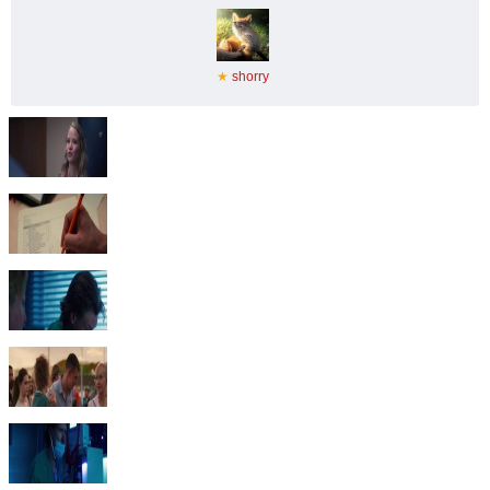
★
shorry