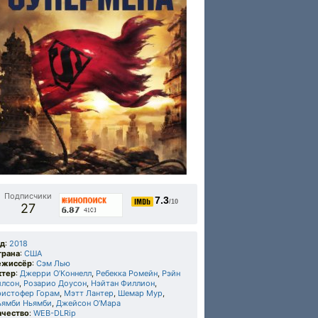
Подписчики
7.3
/10
27
од
:
2018
трана
:
США
ежиссёр
:
Сэм Лью
ктер
:
Джерри О’Коннелл
,
Ребекка Ромейн
,
Рэйн
илсон
,
Розарио Доусон
,
Нэйтан Филлион
,
ристофер Горам
,
Мэтт Лантер
,
Шемар Мур
,
ьямби Ньямби
,
Джейсон О’Мара
ачество
:
WEB-DLRip