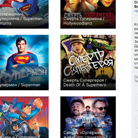
О
В
п
озвращение
упермена / Superman
Смерть супермена /
eturns
Hollywoodland
Кл
+1
+1
р
св
яв
З
Д
зл
с
м
от
п
Да
Смерть Супергероя /
Те
упермен / Superman
Death Of A Superhero
0
+5
Смерть «Супермен
этмен и Супермен /
жив»: Что случилось? /