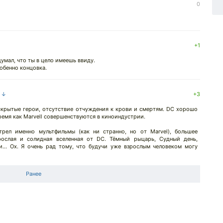
0
+1
думал, что ты в цело имеешь ввиду.
собенно концовка.
а ↓
+3
крытые герои, отсутствие отчуждения к крови и смертям. DC хорошо
ремя как Marvell совершенствуются в киноиндустрии.
трел именно мультфильмы (как ни странно, но от Marvel), большее
рослая и солидная вселенная от DC. Тёмный рыцарь, Судный день,
и... Ох. Я очень рад тому, что будучи уже взрослым человеком могу
Ранее