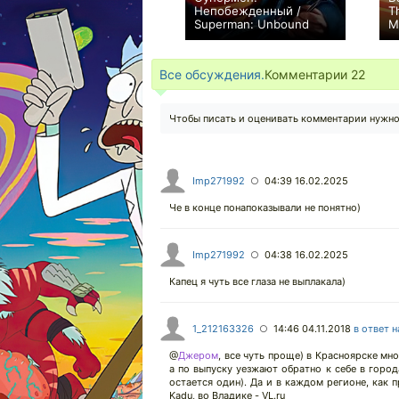
Непобежденный /
T
Superman: Unbound
M
+5
Все обсуждения.
Комментарии
22
Чтобы писать и оценивать комментарии нужн
Imp271992
04:39 16.02.2025
○
Че в конце понапоказывали не понятно)
Imp271992
04:38 16.02.2025
○
Капец я чуть все глаза не выплакала)
1_212163326
14:46 04.11.2018
в ответ 
○
@
Джером
,
все чуть проще) в Красноярске мно
а по выпуску уезжают обратно к себе в город
остается один). Да и в каждом регионе, как п
Kadu, во Владике - VL.ru