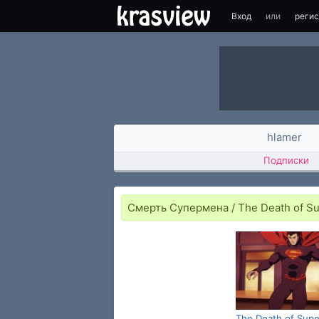
Вход
или
реги
hlamer
Подписки
Смерть Супермена / The Death of S
The Death of Supe