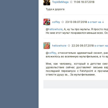
TopkBeMaga
11:06 19.07.2018
○
Туда и дорога
coffey
23:13 09.07.2018
в ответ на ↓
○
@
hellowhore
,
А, ну ты про мульты. Я просто по
Но мне этот мульт понравился меньше всех. О
hellowhore
22:26 09.07.2018
в ответ н
○
@
coffey
,
относительно адекватный сюжет, рас
вложилось во вселенную мультфильмов, в то в
Мне, как человеку, который в детстве смо
удовольствие сейчас доставляет весьма вз
последний перезапуск с Falshpoint и прочим
отвести душу за... За мультфильмами.