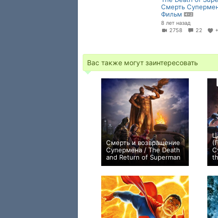
Смерть Супермен
Фильм
8 лет назад
2758
22
Вас также могут заинтересовать
Ц
Смерть и возвращение
(
Супермена / The Death
С
and Return of Superman
t
+9