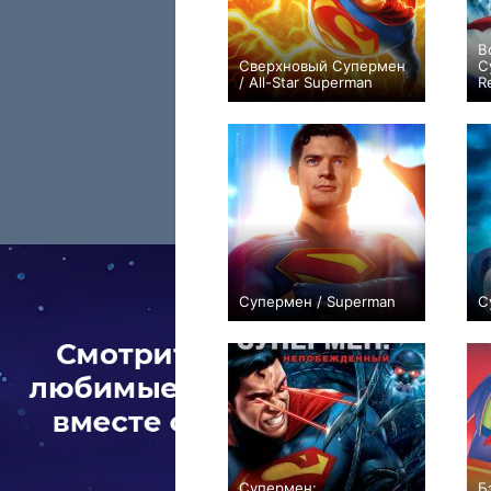
В
Сверхновый Супермен
С
/ All-Star Superman
R
0
Супермен / Superman
С
+127
Супермен:
Б