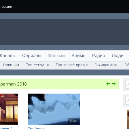
страция
Каналы
Сериалы
Фильмы
Аниме
Радио
Люди
Новинки
Топ сегодня
Топ за всё время
Ожидаемые
О
uperman 2018
01:20:53
01:40
rman /
Трейлер