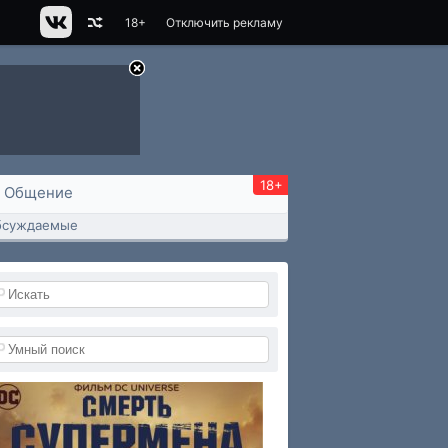
18+
Отключить рекламу
18+
Общение
бсуждаемые