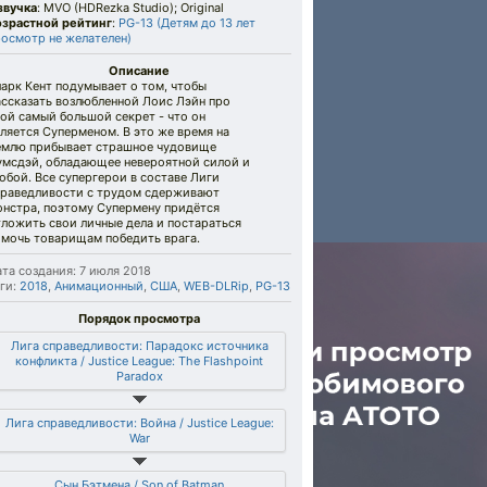
звучка
: MVO (HDRezka Studio); Original
озрастной рейтинг
:
PG-13 (Детям до 13 лет
росмотр не желателен)
Описание
арк Кент подумывает о том, чтобы
ассказать возлюбленной Лоис Лэйн про
ой самый большой секрет - что он
ляется Суперменом. В это же время на
емлю прибывает страшное чудовище
умсдэй, обладающее невероятной силой и
обой. Все супергерои в составе Лиги
праведливости с трудом сдерживают
онстра, поэтому Супермену придётся
ложить свои личные дела и постараться
омочь товарищам победить врага.
та создания: 7 июля 2018
ги:
2018
,
Анимационный
,
США
,
WEB-DLRip
,
PG-13
Порядок просмотра
Лига справедливости: Парадокс источника
конфликта / Justice League: The Flashpoint
Paradox
Лига справедливости: Война / Justice League:
War
Сын Бэтмена / Son of Batman