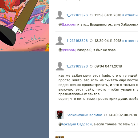
1_212163326
13:58 04.11.2018
в ответ 
○
@
Джером
,
и это... Владивосток, а не Хабаровс
1_212163326
13:29 04.11.2018
в ответ 
○
@
Джером
,
базара 0, я был не прав
1_212163326
09:04 04.11.2018
○
как же за.бал меня этот kadu, с его тупящей 
просто 6лятb, это если не считать еще пост
видео нельзя просматривать, и что я только н
включаю этот сайт, чисто чтобы увидеть 
презентабельных сайтов.
сорян, что не по теме, просто крик души. зае
Бесконечный Космос
14:40 02.08.2018
○
@
Аркадий Садовой
,
а если точнее, то New 52.