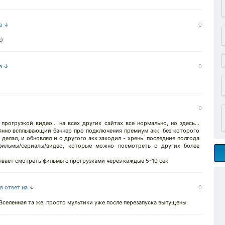
на ↓
0
к)
на ↓
0
0
прогрузкой видео... на всех других сайтах все нормально, но здесь...
оянно всплывающий баннер про подключения премиум акк, без которого
 делал, и обновлял и с другого акк заходил - хрень. последние полгода
фильмы/сериалы/видео, которые можно посмотреть с других более
6ывает смотреть фильмы с прогрузками через каждые 5-10 сек
в ответ на ↓
0
 Вселенная та же, просто мультики уже после перезапуска выпущены.