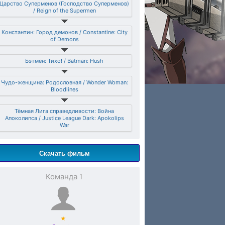
Царство Суперменов (Господство Суперменов)
/ Reign of the Supermen
Константин: Город демонов / Constantine: City
of Demons
Бэтмен: Тихо! / Batman: Hush
Чудо-женщина: Родословная / Wonder Woman:
Bloodlines
Тёмная Лига справедливости: Война
Апоколипса / Justice League Dark: Apokolips
War
Скачать фильм
Команда
1
★