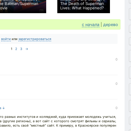
he Batman/Superman
The Death of Superman
ovie
Lives: What Happened?
+3
+3
с начала
|
дерево
о
войти
или
зарегистрироваться
1
2
3
→
0
0
на ↓
0
го разных институтов и колледжей, куда приезжает молодежь учиться,
а (другие регионы), а вот сайт с которого смотрят фильмы и сериалы,
равило, есть свой "местный" сайт. К примеру, в Красноярске популярен