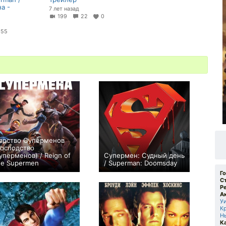
а -
7 лет назад
199
22
0
+55
арство Суперменов
Господство
уперменов) / Reign of
Супермен: Судный день
he Supermen
/ Superman: Doomsday
0
+2
Г
С
Р
А
У
К
Н
К