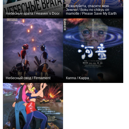
Пожалуйста, спасите мою
Землю! / Boku no chikyu on
Небесные врата / Heaven`s Door
mamotte / Please Save My Earth
0
0
Небесный свод / Firmament
Каппа / Kappa
+2
0