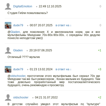
DigitalEmotion
22:49 12.10.2025
0
○
Студия Гибли пожаловалась?
dude79
00:07 20.07.2025
в ответ на ↓
0
○
@
Gladen
,
для поколения Х и миллениалов норм, как и все
мультфильмы Маядзаки 70х-80х-90х-00х.. с середины 00х дедулю
понесло неподетски уже))
Gladen
20:19 07.06.2025
+1
○
Отличный ???? мультик
dude79
01:23 13.02.2024
в ответ на ↓
+3
○
@
oldschooler
,
прототипом этого мультфильма был сериал 70х где
Миядзаки так-же был режиссером - Конан мальчик из будущего. Там
тоже довольно проработанный мир постапокалиптического
будущего, очень рекомендую к просмотру.
oldschooler
04:21 31.07.2022
+2
○
В детстве случайно увидел этот мультфильм по "культуре"