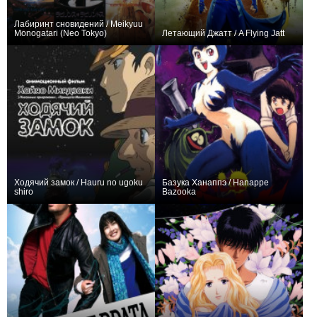
Лабиринт сновидений / Meikyuu
Monogatari (Neo Tokyo)
Летающий Джатт / A Flying Jatt
+6
+2
Ходячий замок / Hauru no ugoku
Базука Ханаппэ / Hanappe
shiro
Bazooka
+175
+2