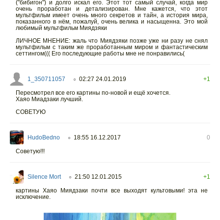
("бибигон") и долго искал его. Этот тот самый случай, когда мир
очень проработан и детализирован. Мне кажется, что этот
мультфильм имеет очень много секретов и тайн, а история мира,
показанного в нём, пожалуй, очень велика и насыщенна. Это мой
любимый мультфильм Миядзяки
ЛИЧНОЕ МНЕНИЕ: жаль что Миядзяки позже уже ни разу не снял
мультфильм с таким же проработанным миром и фантастическим
сеттингом((( Его последующие работы мне не понравились(
1_350711057
02:27 24.01.2019
+1
○
Пересмотрел все его картины по-новой и ещё хочется.
Хаяо Миадзаки лучший.
СОВЕТУЮ
HudoBedno
18:55 16.12.2017
0
○
Советую!!!
Silence Mort
21:50 12.01.2015
+1
○
картины Хаяо Миядзаки почти все выходят культовыми! эта не
исключение.