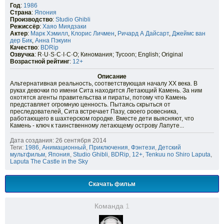
Год
:
1986
Страна
:
Япония
Производство
:
Studio Ghibli
Режиссёр
:
Хаяо Миядзаки
Актер
:
Марк Хэмилл
,
Клорис Личмен
,
Ричард А Дайсарт
,
Джеймс ван
дер Бик
,
Анна Пэкуин
Качество
:
BDRip
Озвучка
: R·U·S·C·I·C·O; Киномания; Tycoon; English; Original
Возрастной рейтинг
:
12+
Описание
Альтернативная реальность, соответствующая началу XX века. В
руках девочки по имени Сита находится Летающий Камень. За ним
охотятся агенты правительства и пираты, потому что Камень
представляет огромную ценность. Пытаясь скрыться от
преследователей, Сита встречает Пазу, своего ровесника,
работающего в шахтерском городке. Вместе дети выясняют, что
Камень - ключ к таинственному летающему острову Лапуте...
Дата создания: 26 сентября 2014
Теги:
1986
,
Анимационный
,
Приключения
,
Фэнтези
,
Детский
мультфильм
,
Япония
,
Studio Ghibli
,
BDRip
,
12+
,
Tenkuu no Shiro Laputa
,
Laputa The Castle in the Sky
Скачать фильм
Команда
1