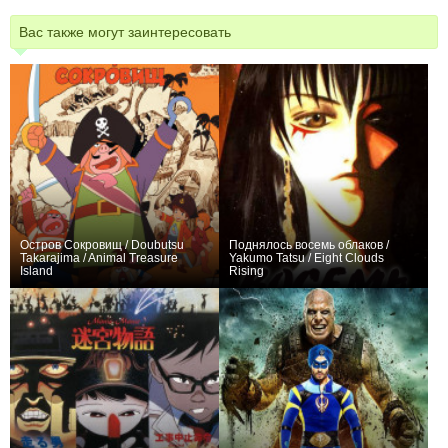
Вас также могут заинтересовать
Остров Сокровищ / Doubutsu
Поднялось восемь облаков /
Takarajima / Animal Treasure
Yakumo Tatsu / Eight Clouds
Island
Rising
0
0