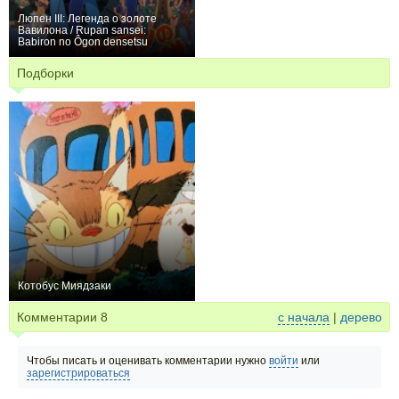
Люпен III: Легенда о золоте
Вавилона / Rupan sansei:
Babiron no Ôgon densetsu
0
Подборки
Котобус Миядзаки
13
Комментарии
8
с начала
|
дерево
Чтобы писать и оценивать комментарии нужно
войти
или
зарегистрироваться