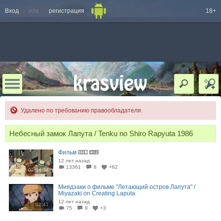
Вход
или
регистрация
18+
Удалено по требованию правообладателя.
Небесный замок Лапута / Tenku no Shiro Rapyuta 1986
Фильм
12 лет назад
13361
8
+62
02:04:34
Миядзаки о фильме "Летающий остров Лапута" /
Miyazaki on Creating Laputa
12 лет назад
02:41
75
8
+3