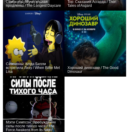
Симпсоны: Мучительная
Тор: Сказания Асгарда / Thor:
продленка / The Longest Daycare
Tales of Asgard
+56
+3
Симпсоны: Когда Билли
встретила Лизу / When Billie Met
Хороший динозавр / The Good
Lisa
Dinosaur
+2
+81
Мэгги Симпсон: Пробуждение
силы после тихого часа / The
Force Awakens from Its Nap /