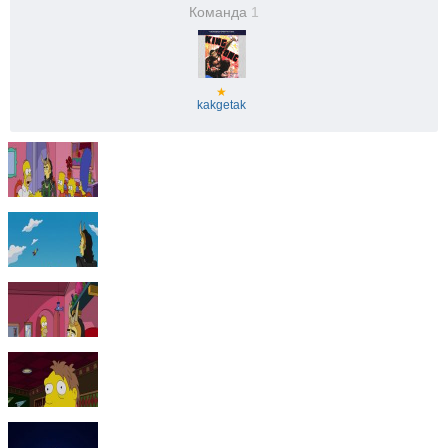
Команда
1
★
kakgetak