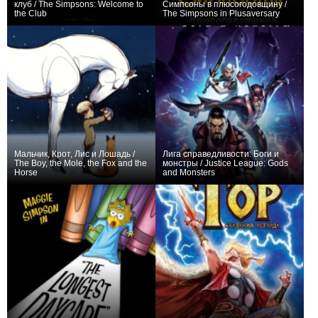
клуб / The Simpsons: Welcome to
Симпсоны в плюсогодовщину /
the Club
The Simpsons in Plusaversary
−4
−16
Мальчик, Крот, Лис и Лошадь /
Лига справедливости: Боги и
The Boy, the Mole, the Fox and the
монстры / Justice League: Gods
Horse
and Monsters
+36
+2