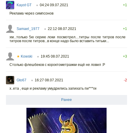
Kayot GT
04:24 09.07.2021
+1
○
Реклама через симпсонов
Samael_1977
22:12 08.07.2021
+1
○
хм...только 5ю серию локи посмотрел....титры после титров после
титров после титров...в конце надо было вставить титьки...
★
Kowski
19:45 08.07.2021
+3
○
Столько флешбеков с короктометражки ещё не ловил :Р
Gto67
16:27 08.07.2021
-2
○
х..ета , еще и рекламу умудрились запихать пи***ги
Ранее