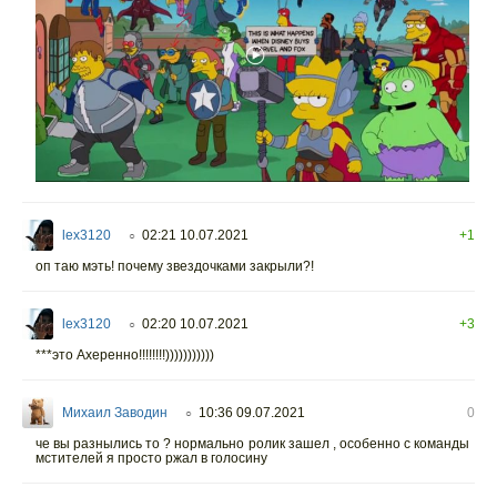
lex3120
02:21 10.07.2021
+1
○
оп таю мэть! почему звездочками закрыли?!
lex3120
02:20 10.07.2021
+3
○
***это Ахеренно!!!!!!!!)))))))))))
Михаил Заводин
10:36 09.07.2021
0
○
че вы разнылись то ? нормально ролик зашел , особенно с команды
мстителей я просто ржал в голосину