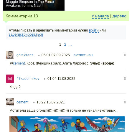
Maggie Simpson in The Force
Awakens from its Nap
+12
Комментарии
13
с начала
|
дерево
Чтобы писать и оценивать комментарии нужно
войти
или
зарегистрироваться
1
2
→
gotakfrans
05:01 07.09.2025
в ответ на ↓
0
○
@
cemeht
,
Крот, Женщина халк, Агата Харкнесс,
Эльф (вроде)
47kadohnikov
01:04 11.08.2022
0
○
Когда?
cemeht
13:22 15.07.2021
0
○
Мстители ваще огонь!))))))))))))))))))) только не узнал некоторых.