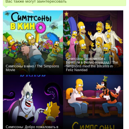
Вас также могут заинтересовать
Симпсоны знакомятся с
Бочелли в Фелис-Навидад / The
Симпсоны в кино / The Simpsons
Simpsons meet the Bocellis in
Movie
Feliz Navidad
+93
+1
Симпсоны: Добро пожаловать в