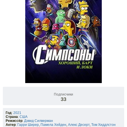
Подписчики
33
Год
:
2021
Страна
:
США
Режиссёр
:
Дэвид Силверман
Актер
:
Гарри Ширер
,
Памела Хейден
,
Алекс Десерт
,
Том Хиддлстон