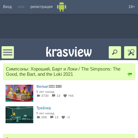
Вход
или
регистрация
18+
Симпсоны: Хороший, Барт и Локи / The Simpsons: The
Good, the Bart, and the Loki 2021
Фильм
5 лет назад
3730
13
+64
04:33
Трейлер
5 лет назад
268
13
−2
00:31