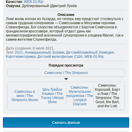
Качество
:
WEB-DLRip
Озвучка
: Дублированный (Дмитрий Лунёв
Описание
Локи вновь изгнан из Асгарда, но теперь ему предстоит столкнуться с
самым трудным соперником — Симпсонами и Могучими героями
Спрингфилда. Бог озорства объединяется с Бартом Симпсонов в
грандиозном кроссовере, который отдаст дань как
кинематографической вселенной супергероев и злодеев Marvel, так и
самим жителям Спрингфилда.
Дата создания: 8 июля 2021
Теги:
2021
,
Анимационный
,
Боевик
,
Детский/семейный
,
Комедия
,
Короткометражка
,
Детский мультфильм
,
США
,
WEB-DLRip
Порядок просмотра
Симпсоны / The Simpsons
Симпсоны:
Симпсоны:
Шоу Трейси
Хороший, Барт
Симпсоны в
Мучительная
Ульман / The
и Локи / The
кино / The
продленка / The
Tracey Ullman
Simpsons: The
Simpsons Movie
Longest
Show
Good, the Bart,
Daycare
and the Loki
Скачать фильм