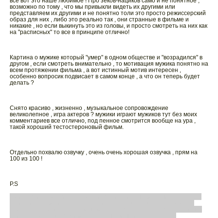
все вот это наше любимое ! Про зеков-нациков само и не понятное ,
возможно по тому , что мы привыкли видеть их другими или
представляем их другими и не понятно толи это просто режиссерский
образ для них , либо это реально так , они странные в фильме и
никакие , но если выкинуть это из головы, и просто смотреть на них как
на "расписных" то все в принципе отлично!
Картина о мужике который "умер" в одном обществе и "возрадился" в
другом , если смотреть внимательно , то мотивация мужика понятно на
всем протяжении фильма , а вот истинный мотив интересен ,
особенно вопросик подвисает в самом конце , а что он теперь будет
делать ?
Снято красиво , жизненно , музыкальное сопровождение
великолепное , игра актеров ? мужики играют мужиков тут без моих
комментариев все отлично, под пенное смотрится вообще на ура ,
такой хороший тестостероновый фильм.
Отдельно похвалю озвучку , очень очень хорошая озвучка , прям на
100 из 100 !
P.S
Ну и давайте лукавить не будем , всем нам немножко близка блатная
романтика, даже иностранная, а иначе не была бы так популярна
Бригада например ! А по фильму , концовка открытая , второй фильм
даже как будто бы возможен , но если фильм останется без