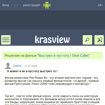
Вход
или
регистрация
18+
Рецензия на фильм "
Выстрел в пустоту / Shot Caller
"
Zubick
17.07.2025
А может и не в пустоту выстрел то !
Фильм режиссера Рик Роман Во , это вторая картина про тюрьму , его
развитие мысли так сказать первый фильм похож , но другой , первый
фильм Преступник / Felon 2008г тоже рекомендую к просмотру !
Так вот , сам по себе фильм хорош , если закрыть глаза на некоторые
непонятки, я подозреваю что фильмом автор хотел снова показать все
эти банды, коррупцию, зеков-нациков (из арийского братства) в общем