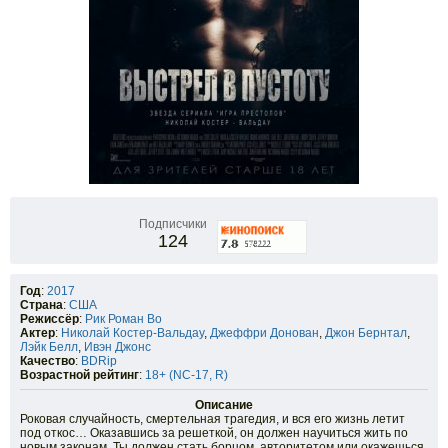
Подписчики
124
Год
:
2017
Страна
:
США
Режиссёр
:
Рик Роман Во
Актер
:
Николай Костер-Вальдау
,
Джеффри Донован
,
Джон Бернтал
,
Лэйк Белл
,
Ивэн Джонс
Качество
:
BDRip
Возрастной рейтинг
:
18+ (NC-17, R)
Описание
Роковая случайность, смертельная трагедия, и вся его жизнь летит
под откос… Оказавшись за решеткой, он должен научиться жить по
новым законам. Ты должен стать борцом, авторитетом или окажешься