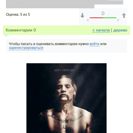
продолжения это будет лучше на мой взгляд , всегда можно думать и
фантазировать , что теперь будет делать "Бабблос"
0
Оценка: 5 из 5
0
0
Комментарии
0
с начала
|
дерево
Чтобы писать и оценивать комментарии нужно
войти
или
зарегистрироваться