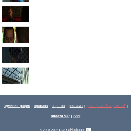
администрация
правила
справка
реклама
для правообладателей
|
|
|
|
|
оплата VIP
блог
|
Инфон
© 2008-2026 ООО «
»