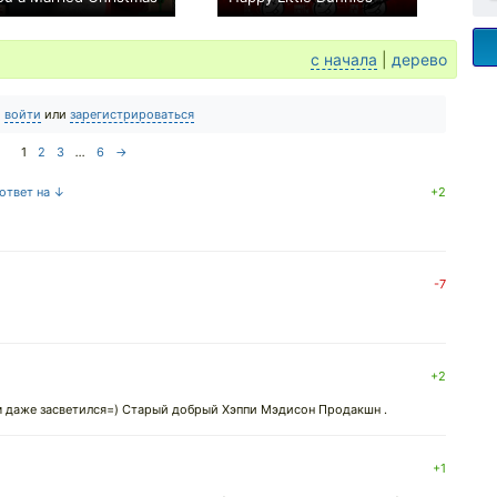
+1
0
с начала
|
дерево
о
войти
или
зарегистрироваться
1
2
3
...
6
→
 ответ на ↓
+2
-7
+2
м даже засветился=) Старый добрый Хэппи Мэдисон Продакшн .
+1