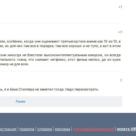
+1
+7
и, особенно, когда они оценивают третьесортное аниме как 10 из 10, в
 но для них там все в порядке, там все хорошо и не тупо, а вот в этом
они никогда не блистали высокоинтеллектуальным юмором, он всегда
пильного говна, что снимает нетфликс, этот фильм неплох, да он хуже
 юмор не для всех.
0
сь, я и Бена Стиллера не заметил тогда. Надо пересмотреть
Ранее
истрация
|
правила
|
справка
|
реклама
|
для правообладателей
|
оплата VI