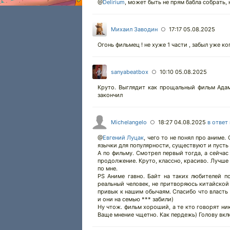
@
Delirium
,
может быть не прям бабла собрать, 
Михаил Заводин
17:17 05.08.2025
○
Огонь фильмец ! не хуже 1 части , забыл уже 
sanyabeatbox
10:10 05.08.2025
○
Круто. Выглядит как прощальный фильм Адама
закончил
Michelangelo
18:27 04.08.2025
в ответ
○
@
Евгений Луцак
,
чего то не понял про аниме.
язычки для популярности, существуют и пусть
А по фильму. Смотрел первый тогда, а сейчас
продолжение. Круто, классно, красиво. Лучше 
по мне.
PS Аниме гавно. Байт на таких любителей п
реальный человек, не притворяюсь китайской 
привык к нашим обычаям. Спасибо что власть 
и они на семью *** забили)
Ну чтож. фильм хороший, а те кто говорят ни
Ваще мнение чщетно. Как пердежь) Голову вклю