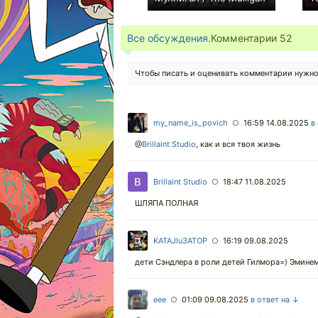
0
Все обсуждения.
Комментарии
52
Чтобы писать и оценивать комментарии нужн
my_name_is_povich
16:59 14.08.2025
в
○
@
Brillaint Studio
,
как и вся твоя жизнь
Brillaint Studio
18:47 11.08.2025
○
ШЛЯПА ПОЛНАЯ
KATAJIu3ATOP
16:19 09.08.2025
○
дети Сэндлера в роли детей Гилмора=) Эмине
eee
01:09 09.08.2025
в ответ на ↓
○