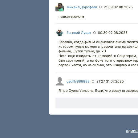
Михаил Дорофеев
21:09 02.08.2025
○
пушкатеманочь
Евгений Луцак
00:30 02.08.2025
○
Забавно, когда фильм оценивают аниме любител
котором тупые моменты рассчитаны на детишек,
фильме, шутки тупые, да. xD
Чего еще ожидать от комедий с Сэндлером, 
был сартирный, а на фоне того стерильно-тер
первой части, но не сильно, это Сэндлер и его
gadfly888888
21:27 31.07.2025
○
Я про Оуэна Уилсона. Если, что сразу оговорю
админ