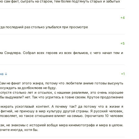
но сам факт, сыграть на старом, тем более подтянуть старых и забытых
+4
когда последний раз столько улыбался при просмотре
+5
 Сэндлера. Собрал всех героев из всех фильмов, с чего начал тем и
 на ↓
+1
 Сам не фанат этого жанра, потому что любители аниме готовы высунуть
 осуждать за долбоклюев не буду.
 спустя столько лет и отсылок, с нашими реалиями, это очень хорошее
бы выдумали? нет. Так что усритесь в говне своем. Крутое продолжение
ожирать ускоглазый контент. А почему так? да потому что в жизни я
фигней, не приношу в мир культуру другой страны. Я русский человек,
позволяет, но такое отношение влияет на семью. (прочитало 10 человек
как, не знакомы с историей вобще мира кинемотографа и мира в целом.
чите иногда, хотя бы.