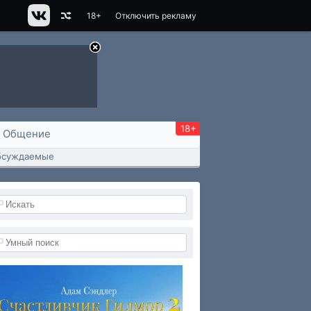
18+
Отключить рекламу
18+
Общение
бсуждаемые