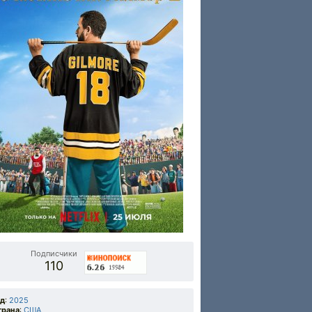
Подписчики
110
од
:
2025
трана
:
США