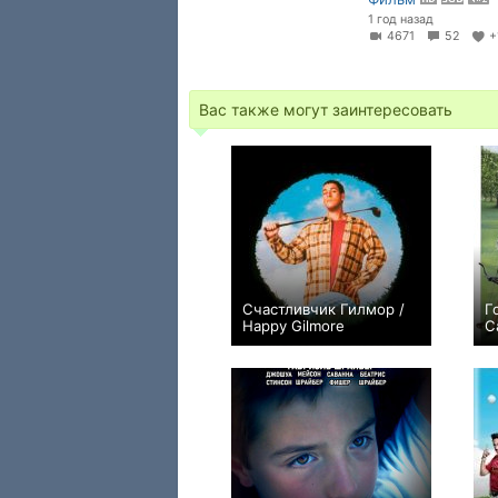
1 год назад
4671
52
+
Вас также могут заинтересовать
Счастливчик Гилмор /
Г
Happy Gilmore
C
+125