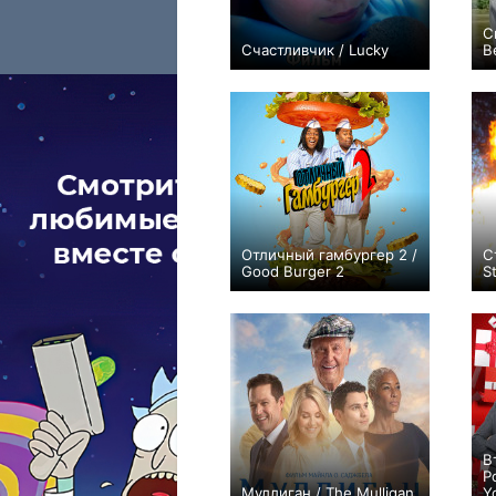
С
Счастливчик / Lucky
B
0
Отличный гамбургер 2 /
С
Good Burger 2
St
0
В
Р
Муллиган / The Mulligan
Y