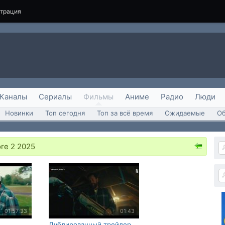
страция
Каналы
Сериалы
Фильмы
Аниме
Радио
Люди
Новинки
Топ сегодня
Топ за всё время
Ожидаемые
О
re 2 2025
01:57:33
01:43
Дублированный трейлер