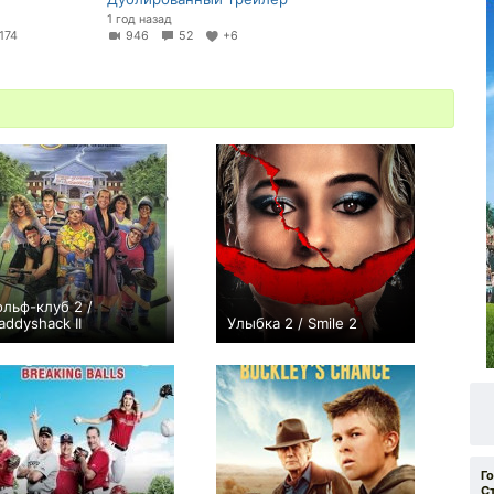
1 год назад
174
946
52
+6
ольф-клуб 2 /
addyshack II
Улыбка 2 / Smile 2
0
+31
Г
С