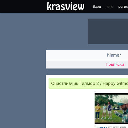
Вход
или
реги
hlamer
Подписки
Счастливчик Гилмор 2 / Happy Gilmo
Фильм