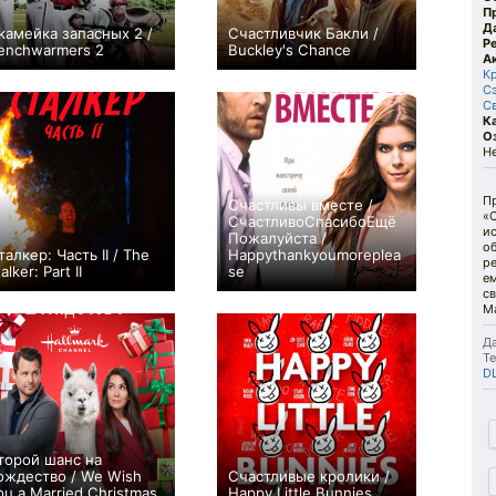
П
Д
камейка запасных 2 /
Счастливчик Бакли /
Р
enchwarmers 2
Buckley's Chance
А
0
+1
К
С
С
К
О
H
П
Счастливы вместе /
«С
СчастливоСпасибоЕщё
ис
Пожалуйста /
об
талкер: Часть II / The
Happythankyoumoreplea
ре
alker: Part II
se
ем
0
0
с
М
Да
Те
D
торой шанс на
ождество / We Wish
Счастливые кролики /
ou a Married Christmas
Happy Little Bunnies