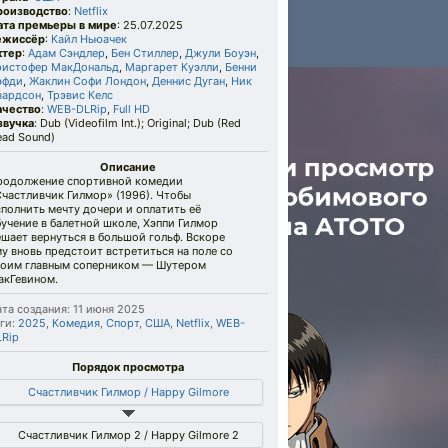
роизводство
:
Netflix
ата премьеры в мире
: 25.07.2025
ежиссёр
:
Кайл Ньюачек
ктер
:
Адам Сэндлер
,
Бен Стиллер
,
Джули Боуэн
,
ристофер МакДональд
,
Маргарет Куэлли
,
Бенни
эфди
,
Жаклин Софи Лондон
,
Деннис Дуган
,
Ник
вардсон
,
Трэвис Келс
ачество
:
WEB-DLRip
,
Full HD
звучка
: Dub (Videofilm Int.); Original; Dub (Red
ead Sound)
Описание
родолжение спортивной комедии
частливчик Гилмор» (1996). Чтобы
полнить мечту дочери и оплатить её
учение в балетной школе, Хэппи Гилмор
шает вернуться в большой гольф. Вскоре
у вновь предстоит встретиться на поле со
воим главным соперником — Шутером
акГевином.
та создания: 11 июня 2025
ги:
2025
,
Комедия
,
Спорт
,
США
,
Netflix
,
WEB-
LRip
Порядок просмотра
Счастливчик Гилмор / Happy Gilmore
Счастливчик Гилмор 2 / Happy Gilmore 2