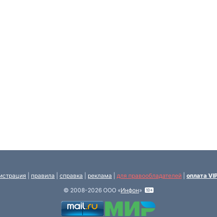
истрация
|
правила
|
справка
|
реклама
|
для правообладателей
|
оплата VI
© 2008-2026 ООО «
Инфон
»