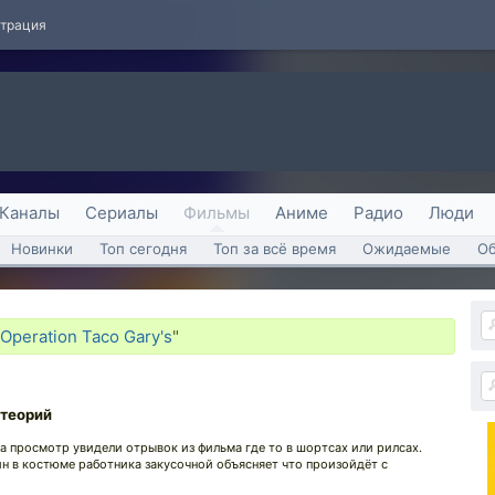
страция
Каналы
Сериалы
Фильмы
Аниме
Радио
Люди
Новинки
Топ сегодня
Топ за всё время
Ожидаемые
О
Operation Taco Gary's
"
отеорий
на просмотр увидели отрывок из фильма где то в шортсах или рилсах.
ин в костюме работника закусочной объясняет что произойдёт с