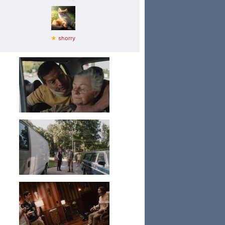
★
shorry