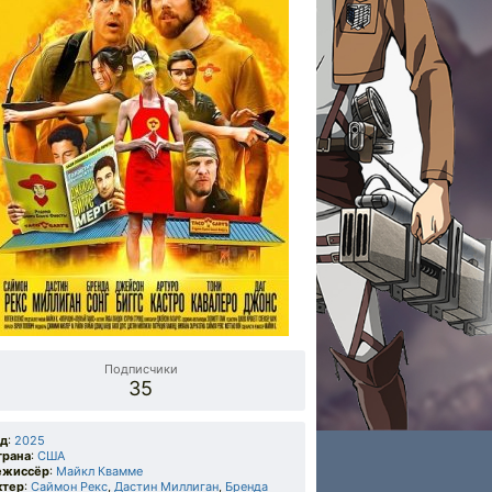
Подписчики
35
од
:
2025
трана
:
США
ежиссёр
:
Майкл Квамме
ктер
:
Саймон Рекс
,
Дастин Миллиган
,
Бренда