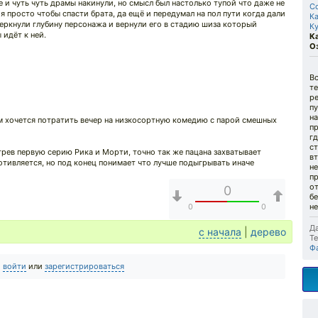
 и чуть чуть драмы накинули, но смысл был настолько тупой что даже не
С
я просто чтобы спасти брата, да ещё и передумал на пол пути когда дали
К
еркнули глубину персонажа и вернули его в стадию шиза который
К
 идёт к ней.
К
О
В
т
ре
пу
на
вам хочется потратить вечер на низкосортную комедию с парой смешных
п
г
ст
рев первую серию Рика и Морти, точно так же пацана захватывает
вт
отивляется, но под конец понимает что лучше подыгрывать иначе
н
п
о
0
бе
не
0
0
Да
с начала
|
дерево
Те
Ф
о
войти
или
зарегистрироваться