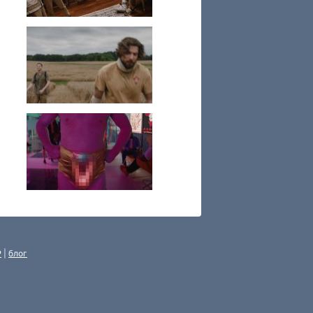
P
|
блог