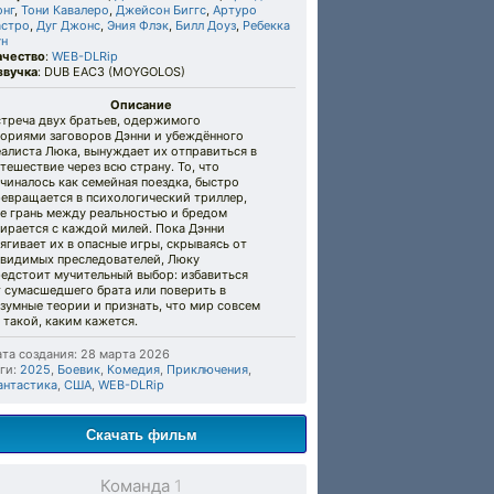
онг
,
Тони Кавалеро
,
Джейсон Биггс
,
Артуро
астро
,
Дуг Джонс
,
Эния Флэк
,
Билл Доуз
,
Ребекка
ун
ачество
:
WEB-DLRip
звучка
: DUB EAC3 (MOYGOLOS)
Описание
стреча двух братьев, одержимого
еориями заговоров Дэнни и убеждённого
алиста Люка, вынуждает их отправиться в
тешествие через всю страну. То, что
чиналось как семейная поездка, быстро
ревращается в психологический триллер,
де грань между реальностью и бредом
ирается с каждой милей. Пока Дэнни
ягивает их в опасные игры, скрываясь от
евидимых преследователей, Люку
редстоит мучительный выбор: избавиться
т сумасшедшего брата или поверить в
зумные теории и признать, что мир совсем
 такой, каким кажется.
та создания: 28 марта 2026
ги:
2025
,
Боевик
,
Комедия
,
Приключения
,
антастика
,
США
,
WEB-DLRip
Скачать фильм
Команда
1