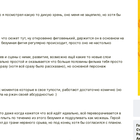
я посмотрел какую то дикую хрень, оно меня не зацепило, но хотя бы
 что сюжет тут, ну откровенно фиговенький, держится он в основном на
безумная фигня регулярно происходит, просто оно не настолько
ев и сцены с ними, развитие, возможно ещё какие то новые слои
мально простой и оказывается что больше половины фильма тебя просто
разу (хотя всё сразу было рассказано), но основной персонаж
х моментов которые в свое тупости, работают достаточно комично (но
ла на ржач своей абсурдностью :)
то даже когда кажется что всё идёт идеально, всё переворачивается в
о плыть по течению из этого безумия и подруливать как можешь. Герой
 до грани нервного срыва, но под конец хотя бы согласился с планом.
Г
С
Р
А