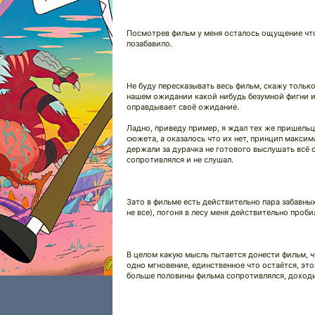
Посмотрев фильм у меня осталось ощущение что 
позабавило.
Не буду пересказывать весь фильм, скажу только
нашем ожидании какой нибудь безумной фигни и 
оправдывает своё ожидание.
Ладно, приведу пример, я ждал тех же пришельц
сюжета, а оказалось что их нет, принцип макси
держали за дурачка не готового выслушать всё с
сопротивлялся и не слушал.
Зато в фильме есть действительно пара забавны
не все), погоня в лесу меня действительно проби
В целом какую мысль пытается донести фильм, ч
одно мгновение, единственное что остаётся, эт
больше половины фильма сопротивлялся, доходил