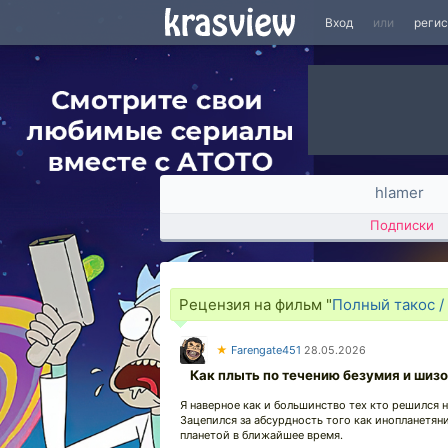
Вход
или
реги
hlamer
Подписки
Рецензия на фильм "
Полный такос / 
★
Farengate451
28.05.2026
Как плыть по течению безумия и шиз
Я наверное как и большинство тех кто решился 
Зацепился за абсурдность того как инопланетян
планетой в ближайшее время.