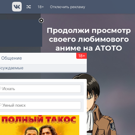
18+
Отключить рекламу
18+
Общение
бсуждаемые