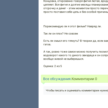
Концовка, откровенно говоря фигня лютая, вроде
цепляет. Вся фигня и долгие месяцы планировани
отсрочку и денег - этим моментом просто переч
просто поставил себе цель и без особой причины
Порекомендую ли я этот фильм? Навряд ли.
Так ли он плох? Не совсем
Есть ли смысл его глянуть? В теории да, если 
гэгов.
А так, ровно тоже самое можно получить посмот
водоворот какого то дикого звиздеца и он сопр
вообще живой не выберешься.
Оценка: 2 из 5
Все обсуждения.
Комментарии
0
Чтобы писать и оценивать комментарии нужн