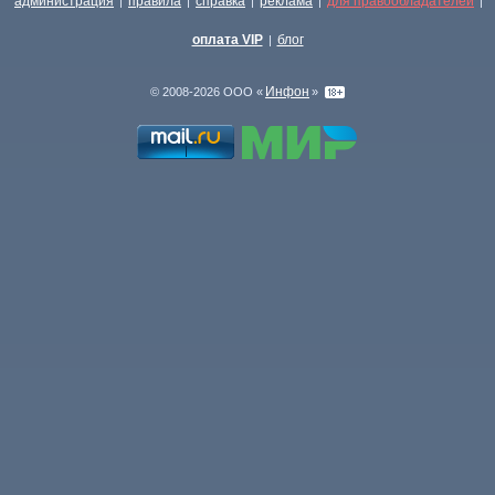
администрация
правила
справка
реклама
для правообладателей
|
|
|
|
|
оплата VIP
блог
|
Инфон
© 2008-2026 ООО «
»