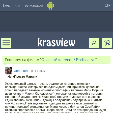
Вход
или
регистрация
18+
Рецензия на фильм "
Опасный элемент / Radioactive
"
XenaLucy
08.01.2026
Не «Просто Мария»
Удивительный фильм – очень редкое сочетание легкости и
насыщенности, смотрится на одном дыхании, при этом довольно
точно передаёт важные моменты биографии великой Мари Кюри (в
девичестве – Мария Склодовская), которая стала первой в истории
женщиной-лауреатом Нобелевской премии, и до сих пор является
единственной женщиной, дважды получившей эту премию. Считаю,
что Розамунд Пайк идеально подходит на роль такой сильной и
принципиальной женщины как Мари Кюри, а британец Сэм Райли
отлично справился с ролью Пьера Кюри. Вряд ли это правда, но, судя