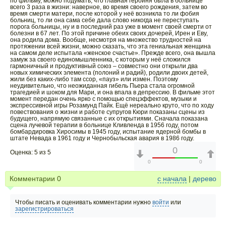
по фильму, можно подумать, что главная героиня была в больнице
всего 3 раза в жизни: наверное, во время своего рождения, затем во
время смерти матери, после которой у неё возникла то ли фобия
больниц, то ли она сама себе дала слово никогда не переступать
порога больницы, ну и в последний раз уже в момент своей смерти от
болезни в 67 лет. По этой причине обеих своих дочерей, Ирен и Еву,
она родила дома. Вообще, несмотря на множество трудностей на
протяжении всей жизни, можно сказать, что эта гениальная женщина
на самом деле испытала «женское счастье». Прежде всего, она вышла
замуж за своего единомышленника, с которым у неё сложился
гармоничный и продуктивный союз – совместно они открыли два
новых химических элемента (полоний и радий), родили двоих детей,
жили без каких-либо там ссор, «пауз» или измен. Поэтому
неудивительно, что неожиданная гибель Пьера стала огромной
трагедией и шоком для Мари, и она впала в депрессию. В фильме этот
момент передан очень ярко с помощью спецэффектов, музыки и
экспрессивной игры Розамунд Пайк. Ещё нереально круто, что по ходу
повествования о жизни и работе супругов Кюри показаны сцены из
будущего, напрямую связанные с их открытиями. Сначала показана
сцена лучевой терапии в больнице Кливленда в 1956 году, потом
бомбардировка Хиросимы в 1945 году, испытание ядерной бомбы в
штате Невада в 1961 году и Чернобыльская авария в 1986 году.
0
Оценка: 5 из 5
0
0
Комментарии
0
с начала
|
дерево
Чтобы писать и оценивать комментарии нужно
войти
или
зарегистрироваться