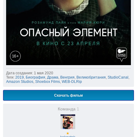
Дата создания: 1 мая 2020
Теги:
2019
,
Биография
,
Драма
,
Венгрия
,
Великобритания
,
StudioCanal
,
Amazon Studios
,
Shoebox Films
,
WEB-DLRip
Скачать фильм
Команда
1
★