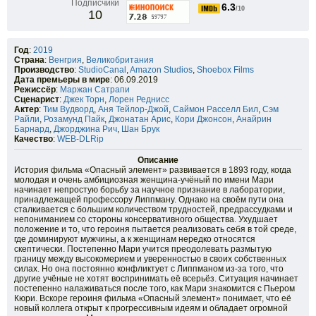
Подписчики
6.3
/10
10
Год
:
2019
Страна
:
Венгрия
,
Великобритания
Производство
:
StudioCanal
,
Amazon Studios
,
Shoebox Films
Дата премьеры в мире
: 06.09.2019
Режиссёр
:
Маржан Сатрапи
Сценарист
:
Джек Торн
,
Лорен Реднисс
Актер
:
Тим Вудворд
,
Аня Тейлор-Джой
,
Саймон Расселл Бил
,
Сэм
Райли
,
Розамунд Пайк
,
Джонатан Арис
,
Кори Джонсон
,
Анайрин
Барнард
,
Джорджина Рич
,
Шан Брук
Качество
:
WEB-DLRip
Описание
История фильма «Опасный элемент» развивается в 1893 году, когда
молодая и очень амбициозная женщина-учёный по имени Мари
начинает непростую борьбу за научное признание в лаборатории,
принадлежащей профессору Липпману. Однако на своём пути она
сталкивается с большим количеством трудностей, предрассудками и
непониманием со стороны консервативного общества. Ухудшает
положение и то, что героиня пытается реализовать себя в той среде,
где доминируют мужчины, а к женщинам нередко относятся
скептически. Постепенно Мари учится преодолевать размытую
границу между высокомерием и уверенностью в своих собственных
силах. Но она постоянно конфликтует с Липпманом из-за того, что
другие учёные не хотят воспринимать её всерьёз. Ситуация начинает
постепенно налаживаться после того, как Мари знакомится с Пьером
Кюри. Вскоре героиня фильма «Опасный элемент» понимает, что её
новый коллега открыт к прогрессивным идеям и обладает огромной