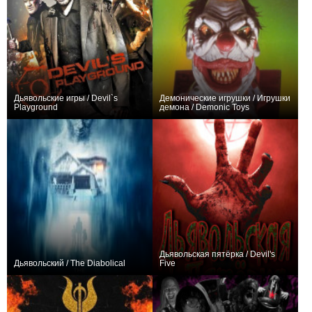
Дьявольские игры / Devil`s
Демонические игрушки / Игрушки
Playground
демона / Demonic Toys
0
+1
Дьявольская пятёрка / Devil's
Дьявольский / The Diabolical
Five
−2
0