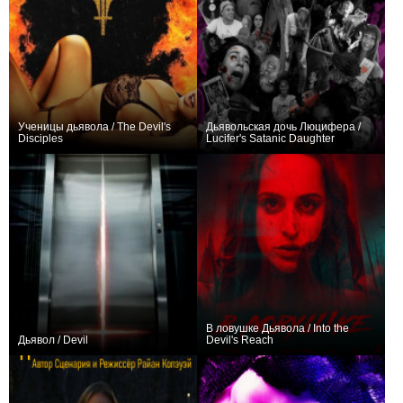
Ученицы дьявола / The Devil's
Дьявольская дочь Люцифера /
Disciples
Lucifer's Satanic Daughter
0
0
В ловушке Дьявола / Into the
Дьявол / Devil
Devil's Reach
+4
0