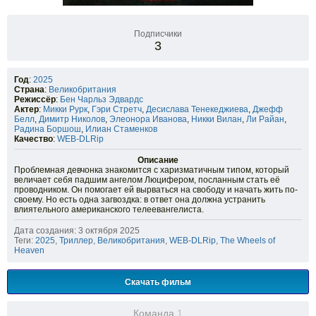
Подписчики
3
Год
:
2025
Страна
:
Великобритания
Режиссёр
:
Бен Чарльз Эдвардс
Актер
:
Микки Рурк
,
Гэри Стретч
,
Десислава Тенекеджиева
,
Джефф
Белл
,
Димитр Николов
,
Элеонора Иванова
,
Никки Вилан
,
Ли Райан
,
Радина Боршош
,
Илиан Стаменков
Качество
:
WEB-DLRip
Описание
Проблемная девчонка знакомится с харизматичным типом, который
величает себя падшим ангелом Люцифером, посланным стать её
проводником. Он помогает ей вырваться на свободу и начать жить по-
своему. Но есть одна загвоздка: в ответ она должна устранить
влиятельного американского телеевангелиста.
Дата создания: 3 октября 2025
Теги:
2025
,
Триллер
,
Великобритания
,
WEB-DLRip
,
The Wheels of
Heaven
Скачать фильм
Команда
1