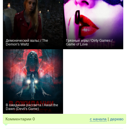
Демонический вальс / The
Грязные игры / Dirty Games /
Demon's Waltz
Game of Love
0
0
В ожидании рассвета / Await the
Dawn (Devil's Game)
0
Комментарии
0
с начала
|
дерево