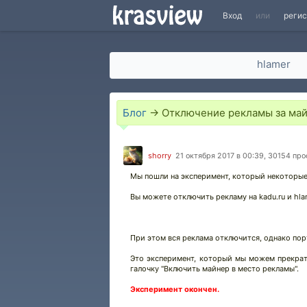
Вход
или
реги
hlamer
Блог
→
Отключение рекламы за ма
shorry
21 октября 2017 в 00:39, 30154 пр
Мы пошли на эксперимент, который некоторые 
Вы можете отключить рекламу на kadu.ru и hla
При этом вся реклама отключится, однако пор
Это эксперимент, который мы можем прекрат
галочку "Включить майнер в место рекламы".
Эксперимент окончен.