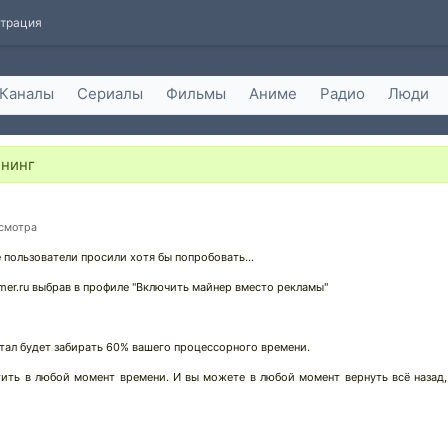
страция
Каналы
Сериалы
Фильмы
Аниме
Радио
Люди
йнинг
осмотра
пользователи просили хотя бы попробовать...
mer.ru выбрав в профиле "Включить майнер вместо рекламы"
тал будет забирать 60% вашего процессорного времени.
ить в любой момент времени. И вы можете в любой момент вернуть всё назад,