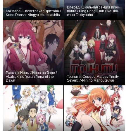
Вперед! Школьная секция пинг-
Как парень повстречал Тритона /
понга / Ping Pong Club / Ike! Ina-
Kono Danshi Ningyo Hiroimashita
chuu Takkyuubu
0
1
69
0
26
28
Рассвет Йоны / Иона на Заре /
Akatsuki no Yona / Yona of the
Тринити: Семеро Магов / Trinity
Dawn
Seven: 7-Nin no Mahoutsukai
0
28
1278
0
15
1834