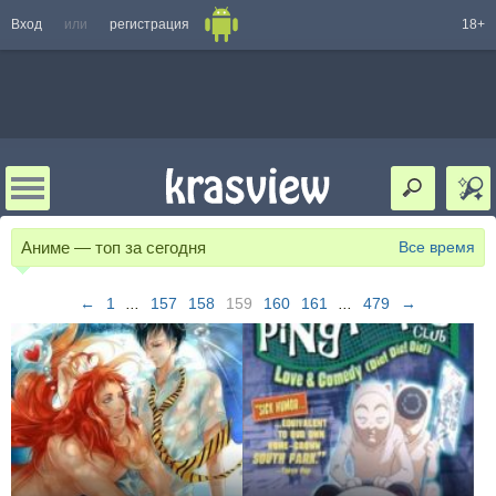
Вход
или
регистрация
18+
Аниме — топ за сегодня
Все время
←
1
...
157
158
159
160
161
...
479
→