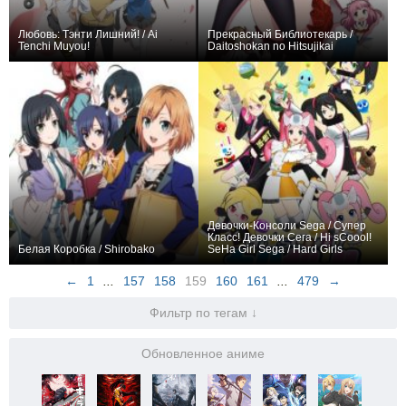
Любовь: Тэнти Лишний! / Ai
Прекрасный Библиотекарь /
Tenchi Muyou!
Daitoshokan no Hitsujikai
0
60
294
0
12
192
Девочки-Консоли Sega / Супер
Класс! Девочки Сега / Hi sCoool!
Белая Коробка / Shirobako
SeHa Girl Sega / Hard Girls
0
25
107
0
13
13
←
1
...
157
158
159
160
161
...
479
→
Фильтр по тегам ↓
Обновленное аниме