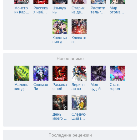
Монстр
Рассека
Цзычуа
Старик
Расхити
Мир
ик Кар
…
я неб
…
нь
из де
…
тель г
…
отомэ
…
Крестья
Клевате
нин д
…
сс
Новое аниме
Малень
Сюнмао
Рассека
Лиричн
Моя
Стать
кие де
…
Ли
я неб
…
ая во
…
судьб
…
корол
…
День
Следую
моего
…
щий г
…
Последние рецензии