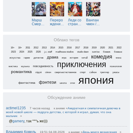
Марш
Переро
Леди со
Ванпан
Смер
…
ждени
…
стран
…
чмен /
…
Облако тегов
16+
18+
2011
2012
2013
2014
2015
2016
2017
2018
2019
2020
2021
2022
2023
2024
2025
2026
j.c. staff
madhouse studios
studio deen
sunrise
боевик
боевые
комедия
драма
искусства
гарем
детектив
игра
история
китай
меха
приключения
повседневность
мистика
музыка
психология
романтика
сёдзё
сёнэн
сверхъестественное
спорт
сэйнэн
триллер
ужасы
япония
фэнтези
фантастика
школа
эччи
Обсуждение аниме
actimel1235
7 часов назад
к аниме «
Аккуратная и симпатичная девочка в
моей новой школе — подруга детства, с которой я играл, думая, что она
мальчик
»
@
gamery
,
так ***ь же)))
Владимир Ковель
19:51 04.08.2026
к аниме «
День моего вознесения
»