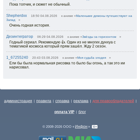
Пока топчик, и сюжет не обычный.
Shepherdxx
18:50 04.08.2026
к аниме «
Маленькие демоны путешествуют на
Запад
»
Очень годная история.
Дезинтегратор
06:29 04.08.2026
к аниме «
Звёзды за горизонтом
»
Годный сериал. Рекомендую 👍. Один из не многих дунхуа с
тематикой космоса который прям зашёл. Жду 2 сезон.
1_67255240
20:43 03.08.2026
к аниме «
Моя судьба злодея
»
Ели бы была нормальная рисовка то было бы огонь, а так это ии
нарисовал.
администрация
правила
справка
реклама
для правообладателей
|
|
|
|
|
оплата VIP
блог
|
Инфон
© 2008-2026 ООО «
»