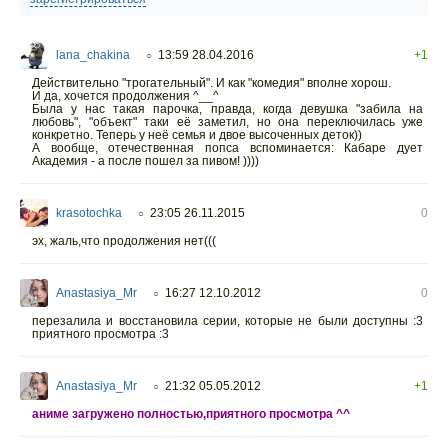
lana_chakina
13:59 28.04.2016
+1
○
Действительно "трогательный". И как "комедия" вполне хорош.
И да, хочется продолжения ^__^
Была у нас такая парочка, правда, когда девушка "забила на
любовь", "объект" таки её заметил, но она переключилась уже
конкретно. Теперь у неё семья и двое высоченных деток))
А вообще, отечественная попса вспоминается: Кабаре дует
Академия - а после пошел за пивом! ))))
krasotochka
23:05 26.11.2015
0
○
эх, жаль,что продолжения нет(((
Anastasiya_Mr
16:27 12.10.2012
0
○
перезалила и восстановила серии, которые не были доступны :3
приятного просмотра :3
Anastasiya_Mr
21:32 05.05.2012
+1
○
аниме загружено полностью,приятного просмотра ^^