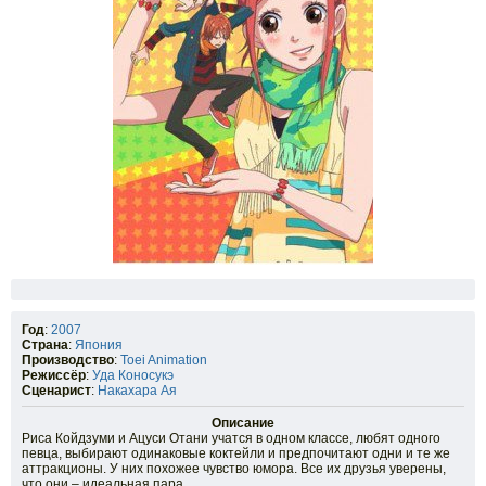
Год
:
2007
Страна
:
Япония
Производство
:
Toei Animation
Режиссёр
:
Уда Коносукэ
Сценарист
:
Накахара Ая
Описание
Риса Койдзуми и Ацуси Отани учатся в одном классе, любят одного
певца, выбирают одинаковые коктейли и предпочитают одни и те же
аттракционы. У них похожее чувство юмора. Все их друзья уверены,
что они – идеальная пара.