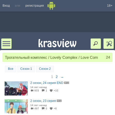
Вход
или
регистрация
18+
Трогательный комплекс / Lovely Complex / Love Com
24
Все
Сезон 1
Сезон 2
1
2
→
2 сезон, 24 серия END
14 лет назад
603
1
+10
23:30
2 сезон, 23 серия
14 лет назад
497
0
+6
23:41