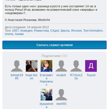
Есть только одно «но»: разница в росте у них составляет 14 см. в
пользу Рисы! Итак, возможен ли романтический союз «жирафы» и
«недомерка»?..
© Анастасия Розанова, World Art
Дата создания: 14 апреля 2012
Теги:
2007
,
Комедия
,
Романтика
,
Сёдзё
,
Школа
,
Япония
,
Toei Animation
,
Anime
,
Аниме
Скачать сериал целиком
Подписчики
436
tolmah19
hope.falc
Елизавет
evojtuh
R7rXulc2
Toyoot
85
on
а
Sy
Нарожны
х
dyayalesh
mel455
a