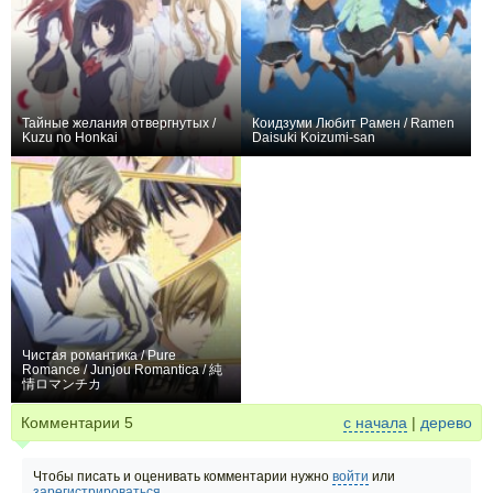
Тайные желания отвергнутых /
Коидзуми Любит Рамен / Ramen
Kuzu no Honkai
Daisuki Koizumi-san
0
0
370
+3
12
50
Чистая романтика / Pure
Romance / Junjou Romantica / 純
情ロマンチカ
+20
10
348
Комментарии
5
с начала
|
дерево
Чтобы писать и оценивать комментарии нужно
войти
или
зарегистрироваться