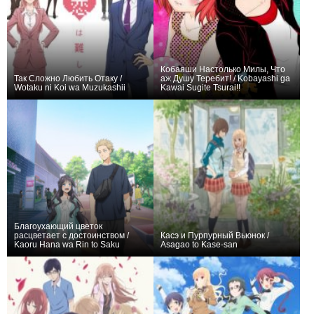
Кобаяши Настолько Милы, Что
Так Сложно Любить Отаку /
аж Душу Теребит! / Kobayashi ga
Wotaku ni Koi wa Muzukashii
Kawai Sugite Tsurai!!
+334
14
1429
+2
1
36
Благоухающий цветок
расцветает с достоинством /
Касэ и Пурпурный Вьюнок /
Kaoru Hana wa Rin to Saku
Asagao to Kase-san
+431
14
1466
+8
1
80