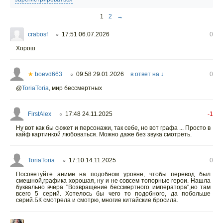
1
2
→
crabosf
17:51 06.07.2026
0
○
Хорош
★
boevd663
09:58 29.01.2026
в ответ на ↓
0
○
@
ToriaToria
,
мир бессмертных
FirstAlex
17:48 24.11.2025
-1
○
Ну вот как бы сюжет и персонажи, так себе, но вот графа ... Просто в
кайф картинкой любоваться. Можно даже без звука смотреть.
ToriaToria
17:10 14.11.2025
0
○
Посоветуйте аниме на подобном уровне, чтобы перевод был
смешной,графика хорошая, ну и не совсем топорные герои. Нашла
буквально вчера "Возвращение бессмертного императора",но там
всего 5 серий. Хотелось бы чего то подобного, да побольше
серий.БК смотрела и смотрю, многие китайские бросила.