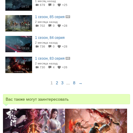
1 месяц назад
679
0
+25
19:34
1 сезон, 85 серия
2 месяца назад
702
0
+28
19:32
1 сезон, 84 серия
2 месяца назад
736
0
+28
19:28
1 сезон, 83 серия
2 месяца назад
730
4
+26
19:54
1
2
3
...
8
→
Вас также могут заинтересовать