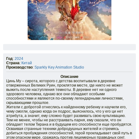
Год
:
2024
Страна
:
Китай
Производство
:
Sparkly Key Animation Studio
Описание
Цинь Му – сирота, которого с детства воспитывали в деревне
отверженных Великих Руин, проклятом месте, где никто не может
выжить после наступления темноты. В деревне нет ни одного
здорового человека, однако все они обладают особыми
способностями и являются по-своему легендарными личностями,
скрывающими прошлое.
Жители с добротой отнеслись к найденному ребенку и научили его,
чему смогли, однако когда он подрос, выяснилось, что у его ци нет
атрибута, а значит, ему сложно будет развивать свою культивацию.
Тем не менее, чтобы не расстраивать парня, ему сказали, что он
обладает телом Тирана и в будущем его способности еще пробудятся.
Осваивая странные техники добродушных жителей и стремясь
добиться пробуждения способностей, герой прокладывает свой путь в
этом опасном мире, сражаясь против лицемерных праведных сект.