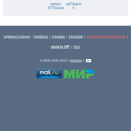
nphne-
a67ihano
6775zcaa
h
администрация
правила
справка
реклама
для правообладателей
|
|
|
|
|
оплата VIP
блог
|
Инфон
© 2008-2026 ООО «
»