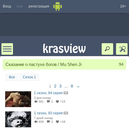
Вход
или
регистрация
18+
Сказание о пастухе богов / Mu Shen Ji
94
Все
Сезон 1
1
2
3
...
8
→
1 сезон, 94 серия
3 дня назад
361
1
+15
20:36
1 сезон, 93 серия
7 дней назад
409
2
+18
21:54