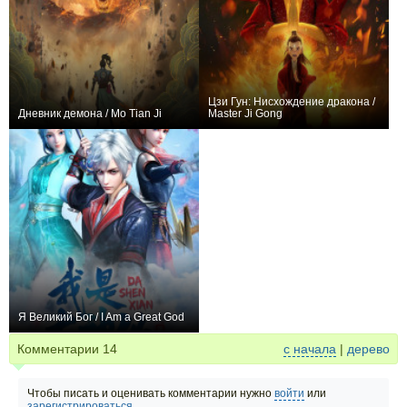
Цзи Гун: Нисхождение дракона /
Дневник демона / Mo Tian Ji
Master Ji Gong
+90
8
443
+5
1
46
Я Великий Бог / I Am a Great God
+642
33
1582
Комментарии
14
с начала
|
дерево
Чтобы писать и оценивать комментарии нужно
войти
или
зарегистрироваться