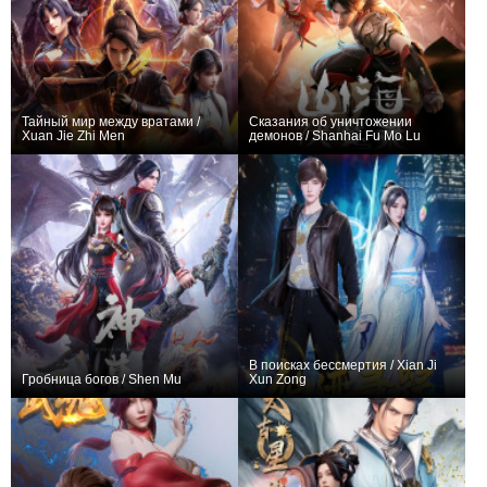
Тайный мир между вратами /
Сказания об уничтожении
Xuan Jie Zhi Men
демонов / Shanhai Fu Mo Lu
+291
26
623
+24
7
343
В поисках бессмертия / Xian Ji
Гробница богов / Shen Mu
Xun Zong
+1395
96
2094
+102
48
393