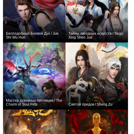
Бесподобный Боевой Дух / Jue
Тайны звёздных искусств / Taigu
Shi Wu Hun
Xing Shen Jue
+6394
441
3018
+288
40
502
Мастер духовных питомцев / The
Charm of Soul Pets
Святой предок / Sheng Zu
+287
16
695
+248
26
616