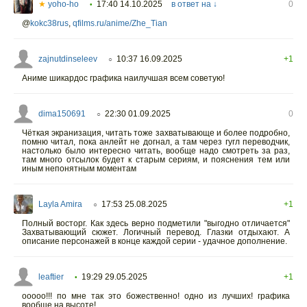
★
yoho-ho
17:40 14.10.2025
в ответ на ↓
0
•
@
kokc38rus
,
qfilms.ru/anime/Zhe_Tian
zajnutdinseleev
10:37 16.09.2025
+1
○
Аниме шикардос графика наилучшая всем советую!
dima150691
22:30 01.09.2025
0
○
Чёткая экранизация, читать тоже захватывающе и более подробно,
помню читал, пока анлейт не догнал, а там через гугл переводчик,
настолько было интересно читать, вообще надо смотреть за раз,
там много отсылок будет к старым сериям, и пояснения тем или
иным непонятным моментам
Layla Amira
17:53 25.08.2025
+1
○
Полный восторг. Как здесь верно подметили "выгодно отличается"
Захватывающий сюжет. Логичный перевод. Глазки отдыхают. А
описание персонажей в конце каждой серии - удачное дополнение.
leaftier
19:29 29.05.2025
+1
•
ооооо!!! по мне так это божественно! одно из лучших! графика
вообще на высоте!