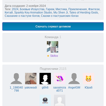
Дата создания: 2 ноября 2024
Теги:
2024
,
Боевые Искусства
,
Гарем
,
Мистика
,
Приключения
,
Фэнтези
,
Китай
,
Sparkly Key Animation Studio
,
Mu Shen Ji
,
Tales of Herding Gods
,
Сказание о пастухе богов
,
Сказки о пастушеских богах
Скачать сериал целиком
Команда
1
★
Skifox
Подписчики
2115
1_198040
yakowadi
g6h6
saoaincra
AngelGM
Юра6
798
d071