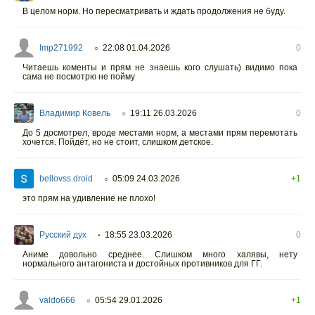
В целом норм. Но пересматривать и ждать продолжения не буду.
Imp271992
22:08 01.04.2026
0
○
Читаешь коменты и прям не знаешь кого слушать) видимо пока
сама не посмотрю не пойму
Владимир Ковель
19:11 26.03.2026
0
○
До 5 досмотрел, вроде местами норм, а местами прям перемотать
хочется. Пойдёт, но не стоит, слишком детское.
bellovss.droid
05:09 24.03.2026
+1
○
это прям на удивление не плохо!
Русский дух
18:55 23.03.2026
0
•
Аниме довольно среднее. Слишком много халявы, нету
нормального антагониста и достойных противников для ГГ.
valdo666
05:54 29.01.2026
+1
○