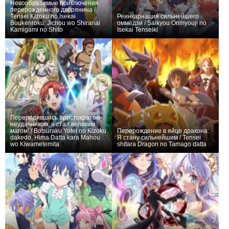
Невообразимые приключения
перерожденного дворянина /
Tensei Kizoku no Isekai
Реинкарнация сильнейшего
Boukenroku: Jichou wo Shiranai
оммёдзи / Saikyou Onmyouji no
Kamigami no Shito
Isekai Tenseiki
+873
12
3377
+930
13
3729
Переродившись аристократом-
неудачником, я стал великим
магом! / Botsuraku Yotei no Kizoku
Перерождение в яйцо дракона:
dakedo, Hima Datta kara Mahou
Я стану сильнейшим / Tensei
wo Kiwametemita
shitara Dragon no Tamago datta
+555
12
2902
+569
12
1952