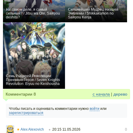
На самом деле, я самый
Сильнейший Мудрец Низшей
сильный? / Jitsu wa Ore, Saikyou
Эмблемы / Shikkakumon no
deshita?
Saikyou Kenja
+669
12
3596
+893
12
4335
Семь Рыцарей Революции:
Преемник Героя / Seven Knights
Revolution: Eiyuu no Keishousha
+111
12
599
Комментарии
8
с начала
|
дерево
Чтобы писать и оценивать комментарии нужно
войти
или
зарегистрироваться
★
Alex Alexovich
20:15 11.05.2026
0
○