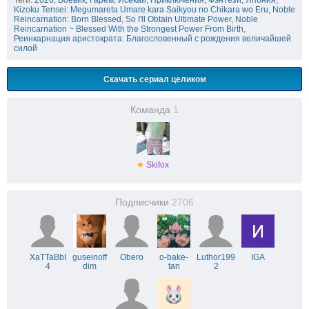
Теги:
2026
,
Боевик
,
Гарем
,
Исекай
,
Приключения
,
Фэнтези
,
Япония
,
Kizoku Tensei: Megumareta Umare kara Saikyou no Chikara wo Eru
,
Noble
Reincarnation: Born Blessed
,
So I'll Obtain Ultimate Power
,
Noble
Reincarnation ~ Blessed With the Strongest Power From Birth
,
Реинкарнация аристократа: Благословенный с рождения величайшей
силой
Скачать сериал целиком
Команда
1
★
Skifox
Подписчики
2706
XaTTaBbI
guseinoff
Obero
o-bake-
Luthor199
IGA
4
dim
tan
2