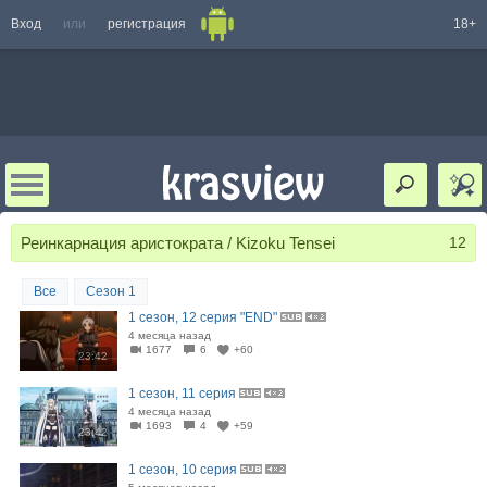
Вход
или
регистрация
18+
Реинкарнация аристократа / Kizoku Tensei
12
Все
Сезон 1
1 сезон, 12 серия "END"
4 месяца назад
1677
6
+60
23:42
1 сезон, 11 серия
4 месяца назад
1693
4
+59
23:42
1 сезон, 10 серия