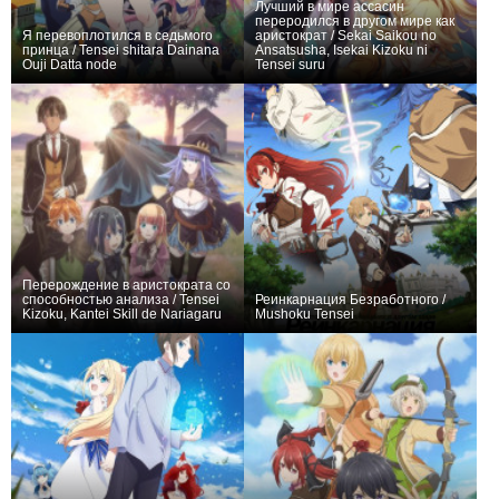
Лучший в мире ассасин
переродился в другом мире как
Я перевоплотился в седьмого
аристократ / Sekai Saikou no
принца / Tensei shitara Dainana
Ansatsusha, Isekai Kizoku ni
Ouji Datta node
Tensei suru
+1431
24
3961
+1108
12
5255
Перерождение в аристократа со
способностью анализа / Tensei
Реинкарнация Безработного /
Kizoku, Kantei Skill de Nariagaru
Mushoku Tensei
+1222
24
3335
+7196
55
14036