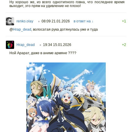
Ну хорошо же, из всего однотипного говна, что последнее время
выходит, это прям на удивление не плохо!
renko.olay
08:09 21.01.2026
в ответ на ↓
+1
○
@
Hrap_dead
,
волосатая рука дотянулась уже и туда
Hrap_dead
19:34 15.01.2026
+2
○
Ной Арарат, даже в аниме армяне ????