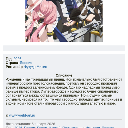
Год
:
2026
Страна
:
Япония
Режиссёр
:
Фукуда Митио
Описание
Рожденный как тринадцатый принц, Ной изначально был отстранен от
императорского престолонаследия, поэтому он свободно проводил
время в предоставленном ему феоде. Однако наследный принц умер
раньше императора. Императорское наследство будет справедливо
оспариваться между оставшимися принцами. Ной, будучи самым
сильным, несмотря на то, что жил свободно, победил других принцев и
в конечном итоге стал императором с наибольшей властью в мире.
©
www.world-art.ru
Дата создания: 6 января 2026