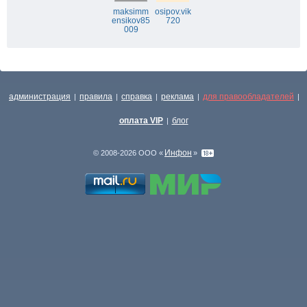
maksimm
osipov.vik
ensikov85
720
009
администрация
правила
справка
реклама
для правообладателей
|
|
|
|
|
оплата VIP
блог
|
Инфон
© 2008-2026 ООО «
»