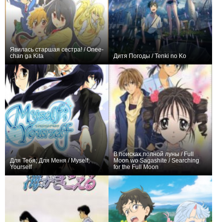
Явилась старшая сестра! / Onee-
chan ga Kita
Дитя Погоды / Tenki no Ko
+19
13
155
+176
2
1471
В поисках полной луны / Full
Для Тебя; Для Меня / Myself;
Moon wo Sagashite / Searching
Yourself
for the Full Moon
+1
13
86
+52
53
41