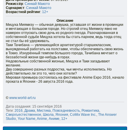
Режиссёр
:
Синкай Макото
Сценарист
:
Синкай Макото
Возрастной рейтинг
:
12+
Описание
Мицуха Миямизу — обычная девушка, уставшая от жизни в провинции
и мечтающая о большом городе. Но строгий отец Миямизу явно не
намерен отпускать свою дочь из родного гнезда. Разочарованная в
собственной судьбе Мицуха хотела бы стать парнем, ведь тогда отец
не стал бы её удерживать.
Таки Тачибана — увлекающийся архитектурой старшеклассник,
вынужденный работать на полставки, чтобы обеспечивать свою жизнь
в Токио. Изнурённый темпом большого города, Тачибана мечтает о
беззаботной жизни где-нибудь в горах.
Недовольные собственной жизнью, Мицуха и Таки загадывают
желание.
Два совершенно разных подростка, чьи мечты исполнились. Но
действительно ли это то, чего они хотели?
Мировая премьера состоялась на фестивале Anime Expo 2016, начало
проката в Японии - 26 августа 2016 года.
©
www.world-art.ru
Дата создания: 15 сентября 2016
Теги:
2016
,
Драма
,
Мистика
,
Повседневность
,
Романтика
,
Сверхъестественное
,
Школа
,
Япония
,
CoMix Wave Inc.
,
The Answer
Studio
,
Your Name
,
Anime
,
Аниме
,
12+