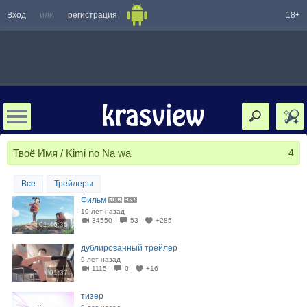
Вход
или
регистрация
18+
Твоё Имя / Kimi no Na wa
4
Все
Трейлеры
Фильм
10 лет назад
34550
53
+285
01:46:35
дублированный трейлер
9 лет назад
1115
0
+16
01:37
тизер