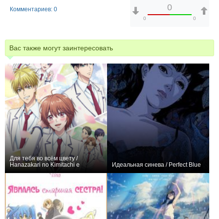
0
Комментариев: 0
0
0
Вас также могут заинтересовать
Для тебя во всём цвету /
Hanazakari no Kimitachi e
Идеальная синева / Perfect Blue
+21
17
63
+36
1
408