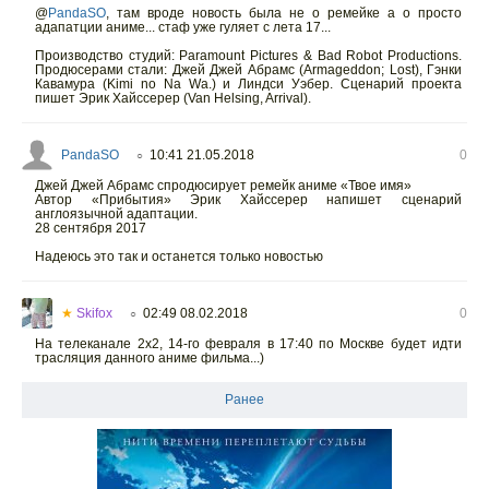
@
PandaSO
,
там вроде новость была не о ремейке а о просто
адапатции аниме... стаф уже гуляет с лета 17...
Производство студий: Paramount Pictures & Bad Robot Productions.
Продюсерами стали: Джей Джей Абрамс (Armageddon; Lost), Гэнки
Кавамура (Kimi no Na Wa.) и Линдси Уэбер. Сценарий проекта
пишет Эрик Хайссерер (Van Helsing, Arrival).
PandaSO
10:41 21.05.2018
0
○
Джей Джей Абрамс спродюсирует ремейк аниме «Твое имя»
Автор «Прибытия» Эрик Хайссерер напишет сценарий
англоязычной адаптации.
28 сентября 2017
Надеюсь это так и останется только новостью
★
Skifox
02:49 08.02.2018
0
○
На телеканале 2х2, 14-го февраля в 17:40 по Москве будет идти
трасляция данного аниме фильма...)
Ранее