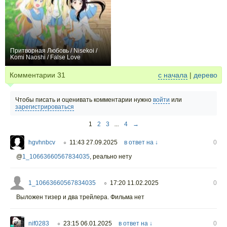
Притворная Любовь / Nisekoi /
Komi Naoshi / False Love
+545
55
1000
Комментарии
31
с начала
|
дерево
Чтобы писать и оценивать комментарии нужно
войти
или
зарегистрироваться
1
2
3
...
4
→
hgvhnbcv
11:43 27.09.2025
в ответ на ↓
0
○
@
1_10663660567834035
,
реально нету
1_10663660567834035
17:20 11.02.2025
0
○
Выложен тизер и два трейлера. Фильма нет
nif0283
23:15 06.01.2025
в ответ на ↓
0
○