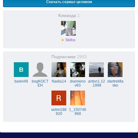
Скачать сериал целиком
Команда
1
★
Skifox
Подписчики
2903
badvi48
bogKOCT
Nadia14
dsemeno
anton1.12
startrekfia
EH
v83
.1998
sko
selim198
1_150746
920
968