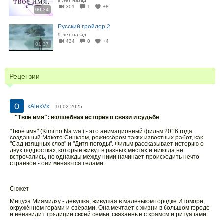
9 лет назад
301
1
+8
00:34
Русский трейлер 2
9 лет назад
434
0
+4
01:37
Рецензии
xAlexVx
10.02.2025
"Твоё имя": волшебная история о связи и судьбе
"Твоё имя" (Kimi no Na wa.) - это анимационный фильм 2016 года,
созданный Макото Синкаем, режиссёром таких известных работ, как
"Сад изящных слов" и "Дитя погоды". Фильм рассказывает историю о
двух подростках, которые живут в разных местах и никогда не
встречались, но однажды между ними начинает происходить нечто
странное - они меняются телами.
Сюжет
Мицуха Миямидзу - девушка, живущая в маленьком городке Итомори,
окружённом горами и озёрами. Она мечтает о жизни в большом городе
и ненавидит традиции своей семьи, связанные с храмом и ритуалами.