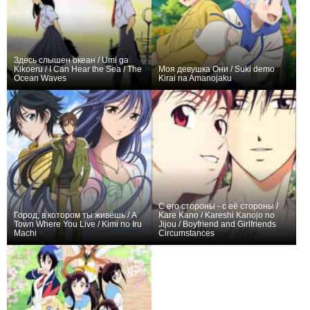
Здесь слышен океан / Umi ga
Kikoeru / I Can Hear the Sea / The
Моя девушка Они / Suki demo
Ocean Waves
Kirai na Amanojaku
+20
1
209
+8
1
164
С его стороны - с её стороны /
Город, в котором ты живёшь / A
Kare Kano / Kareshi Kanojo no
Town Where You Live / Kimi no Iru
Jijou / Boyfriend and Girlfriends
Machi
Circumstances
+44
18
167
+68
26
164