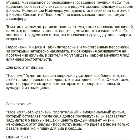
Музыка: Музыкальное сопровождение, созданное группой Radwimps,
идеально сочетается с визуальным рядом и эмоциональным настроем
фильма. Композиции Radwimps уже давно стали визитной карточкой
фильмов Синкая, и в "Твоё имя" они вновь создают неповторимую
атмосферу.
Тематика: Фильм затрагивает важные темы, такие как связь поколений,
память о прошлом, важность настоящего момента и сила любви. Он
заставляет задуматься о том, как мы связаны друг с другом и с миром
вокруг нас.
Персонажи: Мицуха и Таки - интересные и многогранные персонажи,
за которыми интересно наблюдать. Их отношения развиваются на
протяжении фильма, и зрители могут увидеть, как они меняются под
влиянием обстоятельств.
Для кого этот фильм
"Твоё имя" будет интересен широкой аудитории, особенно тем, кто
любит аниме, фильмы о подростках и истории о любви. Фильм также
может понравиться зрителям, которые интересуются японской
культурой и традициями.
В заключение
"Твоё имя" - это красивый, трогательный и эмоциональный фильм,
который оставляет после себя долгое послевкусие. Он заставляет
задуматься о важных вещах и ценить каждый момент жизни.
Рекомендую этот фильм к просмотру всем, кто ищет в кино не только
развлечение, но и пищу для ума и сердца.
Оценка: 5 из 5