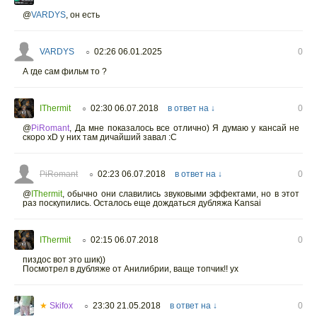
@
VARDYS
,
он есть
VARDYS
02:26 06.01.2025
0
○
А где сам фильм то ?
IThermit
02:30 06.07.2018
в ответ на ↓
0
○
@
PiRomant
,
Да мне показалось все отлично) Я думаю у кансай не
скоро xD у них там дичайший завал :C
PiRomant
02:23 06.07.2018
в ответ на ↓
0
○
@
IThermit
,
обычно они славились звуковыми эффектами, но в этот
раз поскупились. Осталось еще дождаться дубляжа Kansai
IThermit
02:15 06.07.2018
0
○
пиздос вот это шик))
Посмотрел в дубляже от Анилибрии, ваще топчик!! ух
★
Skifox
23:30 21.05.2018
в ответ на ↓
0
○