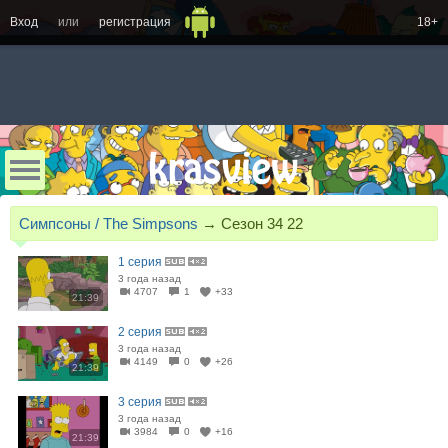
Вход
или
регистрация
18+
Симпсоны / The Simpsons
→
Сезон 34 22
1 серия
3 года назад
4707
1
+33
21:39
2 серия
3 года назад
4149
0
+26
21:39
3 серия
3 года назад
3984
0
+16
21:39